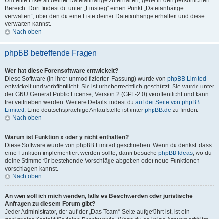
Um eine Liste all deiner Dateianhänge zu erhalten, gehe in den persönlichen
Bereich. Dort findest du unter „Einstieg“ einen Punkt „Dateianhänge
verwalten“, über den du eine Liste deiner Dateianhänge erhalten und diese
verwalten kannst.
Nach oben
phpBB betreffende Fragen
Wer hat diese Forensoftware entwickelt?
Diese Software (in ihrer unmodifizierten Fassung) wurde von
phpBB Limited
entwickelt und veröffentlicht. Sie ist urheberrechtlich geschützt. Sie wurde unter
der GNU General Public License, Version 2 (GPL-2.0) veröffentlicht und kann
frei vertrieben werden. Weitere Details findest du
auf der Seite von phpBB
Limited
. Eine deutschsprachige Anlaufstelle ist unter
phpBB.de
zu finden.
Nach oben
Warum ist Funktion x oder y nicht enthalten?
Diese Software wurde von phpBB Limited geschrieben. Wenn du denkst, dass
eine Funktion implementiert werden sollte, dann besuche
phpBB Ideas
, wo du
deine Stimme für bestehende Vorschläge abgeben oder neue Funktionen
vorschlagen kannst.
Nach oben
An wen soll ich mich wenden, falls es Beschwerden oder juristische
Anfragen zu diesem Forum gibt?
Jeder Administrator, der auf der „Das Team“-Seite aufgeführt ist, ist ein