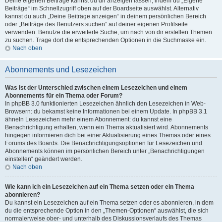
Deine eigenen Beiträge kannst du dir anzeigen lassen, indem du „Eigene
Beiträge“ im Schnellzugriff oben auf der Boardseite auswählst. Alternativ
kannst du auch „Deine Beiträge anzeigen“ in deinem persönlichen Bereich
oder „Beiträge des Benutzers suchen“ auf deiner eigenen Profilseite
verwenden. Benutze die erweiterte Suche, um nach von dir erstellen Themen
zu suchen. Trage dort die entsprechenden Optionen in die Suchmaske ein.
Nach oben
Abonnements und Lesezeichen
Was ist der Unterschied zwischen einem Lesezeichen und einem
Abonnements für ein Thema oder Forum?
In phpBB 3.0 funktionierten Lesezeichen ähnlich den Lesezeichen in Web-
Browsern: du bekamst keine Informationen bei einem Update. In phpBB 3.1
ähneln Lesezeichen mehr einem Abonnement: du kannst eine
Benachrichtigung erhalten, wenn ein Thema aktualisiert wird. Abonnements
hingegen informieren dich bei einer Aktualisierung eines Themas oder eines
Forums des Boards. Die Benachrichtigungsoptionen für Lesezeichen und
Abonnements können im persönlichen Bereich unter „Benachrichtigungen
einstellen“ geändert werden.
Nach oben
Wie kann ich ein Lesezeichen auf ein Thema setzen oder ein Thema
abonnieren?
Du kannst ein Lesezeichen auf ein Thema setzen oder es abonnieren, in dem
du die entsprechende Option in den „Themen-Optionen“ auswählst, die sich
normalerweise ober- und unterhalb des Diskussionsverlaufs des Themas