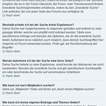
Du kannst die Foren durchsuchen, indem du einen Suchbegriff in die Suchbox
eingibst, die du in der Foren-Übersicht, der Foren- oder Themenansicht findest.
Erweiterte Suchmöglichkeiten erhältst du, indem du den „Erweiterte Suche“-
Link anklickst, der von jeder Seite des Forums aus verfügbar ist.
Nach oben
Weshalb erhalte ich bei der Suche keine Ergebnisse?
Deine Suche war möglicherweise zu allgemein gehalten und enthielt zu viele
gängige Wörter, welche von phpBB nicht indiziert werden. Stelle eine
spezifischere Anfrage und benutze die Optionen, die dir die erweiterte Suche
bietet. Außerdem ist es natürlich auch möglich, dass dein(e) Suchbegriff(e) hier
nirgends im Forum verwendet wurden. Prüfe ggf. die Rechtschreibung der
Begriffe!
Nach oben
Warum bekomme ich bei der Suche eine leere Seite?
Deine Suche lieferte zu viele Ergebnisse, somit konnte der Webserver sie nicht
verarbeiten. Benutze die erweiterte Suche und gib spezifischere Suchbegriffe
ein oder beschränke die Suche auf verschiedene Unterforen.
Nach oben
Wie kann ich nach Mitgliedern suchen?
Gehe zur „Mitglieder“-Seite und klicke auf „Nach einem Mitglied suchen“.
Nach oben
Wie kann ich meine eigenen Beiträge und Themen finden?