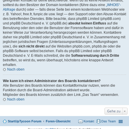
geeigneter Kontakt für deine Beschwerde. Wenn du so keine Antwort erhältst,
solltest du den Besitzer der Domain kontaktieren (führe dazu eine
„WHOIS“-
Abfrage
durch) oder — falls diese Seite bei einem kostenlosen Webhoster wie
z. B. Yahoo!, free.fr, funpic.de usw. liegt — den Support oder den Abuse-Kontakt
des betreffenden Dienstes. Bitte beachte, dass phpBB Limited (phpBB.com)
und phpBB Deutschland e. V. (phpBB.de)
absolut keinen Einfluss
auf die
Benutzung oder den oder die Benutzer der Forensoftware haben und dafür in
keiner Weise zur Verantwortung herangezogen werden können. Kontaktiere
daher nie phpBB Limited oder phpBB Deutschland e. V. in Zusammenhang mit
jeglichen juristischen Fragen (Unterlassungserklärungen, Haftungsfragen
usw.), die
sich nicht direkt
auf die Websiten phpbb.com, phpbb.de oder die
phpBB-Software selbst beziehen. Falls du phpBB Limited oder phpBB
Deutschland e. V. E-Mails schreibst, die die
Softwarenutzung durch Dritte
betreffen, so wirst du, wenn überhaupt, höchstens eine knappe Antwort
erhalten.
Nach oben
Wie kann ich einen Administrator des Boards kontaktieren?
Alle Benutzer des Boards können das Kontaktformular nutzen, wenn die
Funktion durch die Board-Administration aktiviert wurde.
Mitglieder des Boards können zusätzlich den Link „Das Team“ verwenden.
Nach oben
Gehe zu
StartUpTycoon Forum
Foren-Übersicht
Kontakt
Das Team