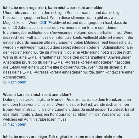
Ich habe mich registriert, kann mich aber nicht anmelden!
Überprüfe zuerst, ob du den richtigen Benutzernamen und das richtige
Passwort eingegeben hast. Wenn diese stimmen, dann gibt es zwei
Möglichkeiten. Wenn
COPPA
aktiviert ist und du angegeben hast, dass du
unter 13 Jahre alt bist, musst du bzw. einer deiner Eltern oder deiner
Erziehungsberechtigten den Anweisungen folgen, die du erhalten hast. Wenn
dies nicht der Fall ist, muss dein Benutzerkonto vielleicht aktiviert werden. Bei
einigen Boards müssen alle neu angemeldeten Mitglieder erst freigeschaltet
werden – entweder musst du dies selbst erledigen oder ein Administrator. Bei
der Registrierung wurde dir mitgeteilt, ob eine Aktivierung nötig ist oder nicht.
Wenn du eine E-Mail erhalten hast, folge den dort enthaltenen Anweisungen.
Ansonsten prüfe, ob du deine E-Mail-Adresse korrekt eingegeben hast oder
die E-Mail von einem Spam-Filter blockiert wurde. Wenn du dir sicher bist,
dass deine E-Mail-Adresse korrekt eingegeben wurde, dann kontaktiere einen
Administrator.
Nach oben
Warum kann ich mich nicht anmelden?
Dafür gibt es viele mögliche Gründe. Prüfe zunächst, ob dein Benutzername
und dein Passwort richtig sind. Wenn dies der Fall ist, wende dich an einen
Board-Administrator, um sicherzugehen, dass du nicht gesperrt wurdest. Es ist
ebenfalls möglich, dass ein Konfigurationsproblem mit der Website vorliegt,
welches ein Administrator lösen muss.
Nach oben
Ich habe mich vor einiger Zeit registriert, kann mich aber nicht mehr