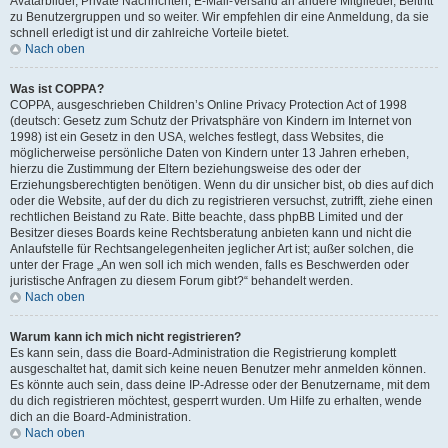
Avatarbilder, Private Nachrichten, E-Mail-Versand an andere Mitglieder, Beitritt
zu Benutzergruppen und so weiter. Wir empfehlen dir eine Anmeldung, da sie
schnell erledigt ist und dir zahlreiche Vorteile bietet.
Nach oben
Was ist COPPA?
COPPA, ausgeschrieben Children’s Online Privacy Protection Act of 1998
(deutsch: Gesetz zum Schutz der Privatsphäre von Kindern im Internet von
1998) ist ein Gesetz in den USA, welches festlegt, dass Websites, die
möglicherweise persönliche Daten von Kindern unter 13 Jahren erheben,
hierzu die Zustimmung der Eltern beziehungsweise des oder der
Erziehungsberechtigten benötigen. Wenn du dir unsicher bist, ob dies auf dich
oder die Website, auf der du dich zu registrieren versuchst, zutrifft, ziehe einen
rechtlichen Beistand zu Rate. Bitte beachte, dass phpBB Limited und der
Besitzer dieses Boards keine Rechtsberatung anbieten kann und nicht die
Anlaufstelle für Rechtsangelegenheiten jeglicher Art ist; außer solchen, die
unter der Frage „An wen soll ich mich wenden, falls es Beschwerden oder
juristische Anfragen zu diesem Forum gibt?“ behandelt werden.
Nach oben
Warum kann ich mich nicht registrieren?
Es kann sein, dass die Board-Administration die Registrierung komplett
ausgeschaltet hat, damit sich keine neuen Benutzer mehr anmelden können.
Es könnte auch sein, dass deine IP-Adresse oder der Benutzername, mit dem
du dich registrieren möchtest, gesperrt wurden. Um Hilfe zu erhalten, wende
dich an die Board-Administration.
Nach oben