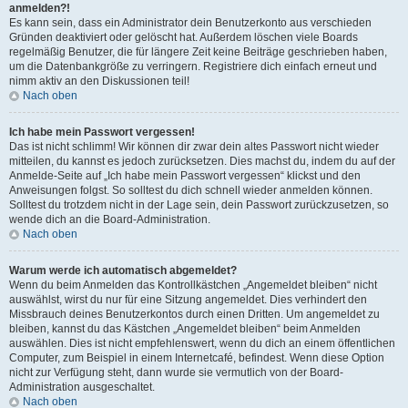
anmelden?!
Es kann sein, dass ein Administrator dein Benutzerkonto aus verschieden
Gründen deaktiviert oder gelöscht hat. Außerdem löschen viele Boards
regelmäßig Benutzer, die für längere Zeit keine Beiträge geschrieben haben,
um die Datenbankgröße zu verringern. Registriere dich einfach erneut und
nimm aktiv an den Diskussionen teil!
Nach oben
Ich habe mein Passwort vergessen!
Das ist nicht schlimm! Wir können dir zwar dein altes Passwort nicht wieder
mitteilen, du kannst es jedoch zurücksetzen. Dies machst du, indem du auf der
Anmelde-Seite auf „Ich habe mein Passwort vergessen“ klickst und den
Anweisungen folgst. So solltest du dich schnell wieder anmelden können.
Solltest du trotzdem nicht in der Lage sein, dein Passwort zurückzusetzen, so
wende dich an die Board-Administration.
Nach oben
Warum werde ich automatisch abgemeldet?
Wenn du beim Anmelden das Kontrollkästchen „Angemeldet bleiben“ nicht
auswählst, wirst du nur für eine Sitzung angemeldet. Dies verhindert den
Missbrauch deines Benutzerkontos durch einen Dritten. Um angemeldet zu
bleiben, kannst du das Kästchen „Angemeldet bleiben“ beim Anmelden
auswählen. Dies ist nicht empfehlenswert, wenn du dich an einem öffentlichen
Computer, zum Beispiel in einem Internetcafé, befindest. Wenn diese Option
nicht zur Verfügung steht, dann wurde sie vermutlich von der Board-
Administration ausgeschaltet.
Nach oben