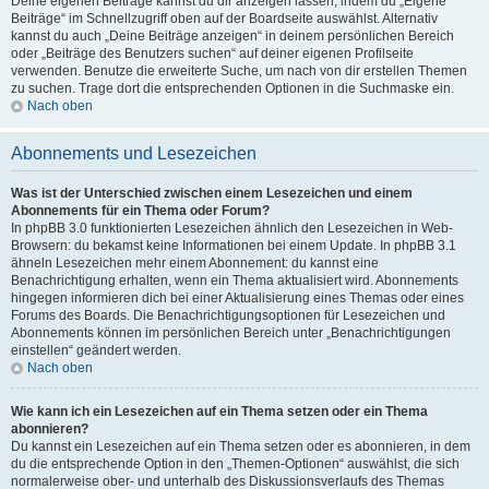
Deine eigenen Beiträge kannst du dir anzeigen lassen, indem du „Eigene
Beiträge“ im Schnellzugriff oben auf der Boardseite auswählst. Alternativ
kannst du auch „Deine Beiträge anzeigen“ in deinem persönlichen Bereich
oder „Beiträge des Benutzers suchen“ auf deiner eigenen Profilseite
verwenden. Benutze die erweiterte Suche, um nach von dir erstellen Themen
zu suchen. Trage dort die entsprechenden Optionen in die Suchmaske ein.
Nach oben
Abonnements und Lesezeichen
Was ist der Unterschied zwischen einem Lesezeichen und einem
Abonnements für ein Thema oder Forum?
In phpBB 3.0 funktionierten Lesezeichen ähnlich den Lesezeichen in Web-
Browsern: du bekamst keine Informationen bei einem Update. In phpBB 3.1
ähneln Lesezeichen mehr einem Abonnement: du kannst eine
Benachrichtigung erhalten, wenn ein Thema aktualisiert wird. Abonnements
hingegen informieren dich bei einer Aktualisierung eines Themas oder eines
Forums des Boards. Die Benachrichtigungsoptionen für Lesezeichen und
Abonnements können im persönlichen Bereich unter „Benachrichtigungen
einstellen“ geändert werden.
Nach oben
Wie kann ich ein Lesezeichen auf ein Thema setzen oder ein Thema
abonnieren?
Du kannst ein Lesezeichen auf ein Thema setzen oder es abonnieren, in dem
du die entsprechende Option in den „Themen-Optionen“ auswählst, die sich
normalerweise ober- und unterhalb des Diskussionsverlaufs des Themas