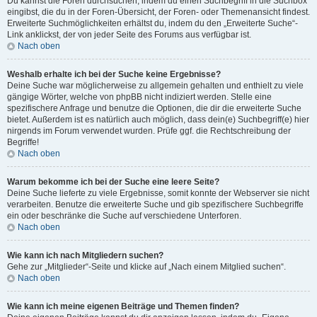
Du kannst die Foren durchsuchen, indem du einen Suchbegriff in die Suchbox
eingibst, die du in der Foren-Übersicht, der Foren- oder Themenansicht findest.
Erweiterte Suchmöglichkeiten erhältst du, indem du den „Erweiterte Suche“-
Link anklickst, der von jeder Seite des Forums aus verfügbar ist.
Nach oben
Weshalb erhalte ich bei der Suche keine Ergebnisse?
Deine Suche war möglicherweise zu allgemein gehalten und enthielt zu viele
gängige Wörter, welche von phpBB nicht indiziert werden. Stelle eine
spezifischere Anfrage und benutze die Optionen, die dir die erweiterte Suche
bietet. Außerdem ist es natürlich auch möglich, dass dein(e) Suchbegriff(e) hier
nirgends im Forum verwendet wurden. Prüfe ggf. die Rechtschreibung der
Begriffe!
Nach oben
Warum bekomme ich bei der Suche eine leere Seite?
Deine Suche lieferte zu viele Ergebnisse, somit konnte der Webserver sie nicht
verarbeiten. Benutze die erweiterte Suche und gib spezifischere Suchbegriffe
ein oder beschränke die Suche auf verschiedene Unterforen.
Nach oben
Wie kann ich nach Mitgliedern suchen?
Gehe zur „Mitglieder“-Seite und klicke auf „Nach einem Mitglied suchen“.
Nach oben
Wie kann ich meine eigenen Beiträge und Themen finden?