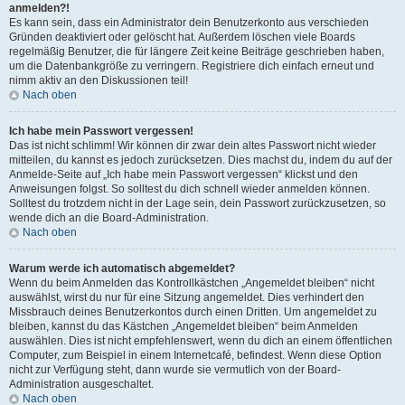
anmelden?!
Es kann sein, dass ein Administrator dein Benutzerkonto aus verschieden
Gründen deaktiviert oder gelöscht hat. Außerdem löschen viele Boards
regelmäßig Benutzer, die für längere Zeit keine Beiträge geschrieben haben,
um die Datenbankgröße zu verringern. Registriere dich einfach erneut und
nimm aktiv an den Diskussionen teil!
Nach oben
Ich habe mein Passwort vergessen!
Das ist nicht schlimm! Wir können dir zwar dein altes Passwort nicht wieder
mitteilen, du kannst es jedoch zurücksetzen. Dies machst du, indem du auf der
Anmelde-Seite auf „Ich habe mein Passwort vergessen“ klickst und den
Anweisungen folgst. So solltest du dich schnell wieder anmelden können.
Solltest du trotzdem nicht in der Lage sein, dein Passwort zurückzusetzen, so
wende dich an die Board-Administration.
Nach oben
Warum werde ich automatisch abgemeldet?
Wenn du beim Anmelden das Kontrollkästchen „Angemeldet bleiben“ nicht
auswählst, wirst du nur für eine Sitzung angemeldet. Dies verhindert den
Missbrauch deines Benutzerkontos durch einen Dritten. Um angemeldet zu
bleiben, kannst du das Kästchen „Angemeldet bleiben“ beim Anmelden
auswählen. Dies ist nicht empfehlenswert, wenn du dich an einem öffentlichen
Computer, zum Beispiel in einem Internetcafé, befindest. Wenn diese Option
nicht zur Verfügung steht, dann wurde sie vermutlich von der Board-
Administration ausgeschaltet.
Nach oben