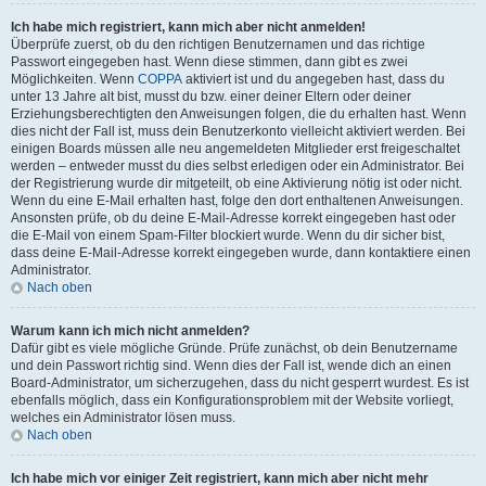
Ich habe mich registriert, kann mich aber nicht anmelden!
Überprüfe zuerst, ob du den richtigen Benutzernamen und das richtige
Passwort eingegeben hast. Wenn diese stimmen, dann gibt es zwei
Möglichkeiten. Wenn
COPPA
aktiviert ist und du angegeben hast, dass du
unter 13 Jahre alt bist, musst du bzw. einer deiner Eltern oder deiner
Erziehungsberechtigten den Anweisungen folgen, die du erhalten hast. Wenn
dies nicht der Fall ist, muss dein Benutzerkonto vielleicht aktiviert werden. Bei
einigen Boards müssen alle neu angemeldeten Mitglieder erst freigeschaltet
werden – entweder musst du dies selbst erledigen oder ein Administrator. Bei
der Registrierung wurde dir mitgeteilt, ob eine Aktivierung nötig ist oder nicht.
Wenn du eine E-Mail erhalten hast, folge den dort enthaltenen Anweisungen.
Ansonsten prüfe, ob du deine E-Mail-Adresse korrekt eingegeben hast oder
die E-Mail von einem Spam-Filter blockiert wurde. Wenn du dir sicher bist,
dass deine E-Mail-Adresse korrekt eingegeben wurde, dann kontaktiere einen
Administrator.
Nach oben
Warum kann ich mich nicht anmelden?
Dafür gibt es viele mögliche Gründe. Prüfe zunächst, ob dein Benutzername
und dein Passwort richtig sind. Wenn dies der Fall ist, wende dich an einen
Board-Administrator, um sicherzugehen, dass du nicht gesperrt wurdest. Es ist
ebenfalls möglich, dass ein Konfigurationsproblem mit der Website vorliegt,
welches ein Administrator lösen muss.
Nach oben
Ich habe mich vor einiger Zeit registriert, kann mich aber nicht mehr