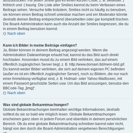
auszudrücken. Für jeden Smilie gibt es einen kurzen Code, z. B. bedeutet :)
fröhlich und :( traurig. Die Liste aller Smilies kannst du beim Verfassen eines
Beitrags sehen. Versuche bitte trotzdem, Smilies nicht zu häufig zu benutzen,
sie können einen Beitrag schnell unlesbar machen und ein Moderator könnte
deshalb deinen Beitrag entsprechend überarbeiten oder gar komplett löschen.
Die Board-Administration kann auch die Anzahl der Smilies begrenzen, die du
in einem Beitrag benutzen kannst.
Nach oben
Kann ich Bilder in meine Beiträge einfügen?
Ja, Bilder können in deinem Beitrag angezeigt werden. Wenn die
Administration Dateianhänge erlaubt hat, kannst du das Bild auch direkt
hochladen. Ansonsten musst du zu einem Bild verlinken, das auf einem
öffentlich zugänglichen Server liegt, z. B. http://www.domain.tld/mein-bild.gif.
Du kannst weder Bilder verlinken, die sich auf deinem eigenen PC befinden
(außer es ist ein öffentlich zugänglicher Server), noch zu Bildern, die nur nach
einer Anmeldung verfügbar sind, z. B. Hotmail- oder Yahoo-Mailboxen, mit
einem Passwort geschützte Seiten usw. Um das Bild anzuzeigen, benutze den
BBCode-Tag „[img]“.
Nach oben
Was sind globale Bekanntmachungen?
Globale Bekanntmachungen beinhalten wichtige Informationen, deshalb
solltest du sie so bald wie möglich lesen. Globale Bekanntmachungen
erscheinen ganz oben in jedem Forum und ebenfalls in deinem persönlichen
Bereich. Ob du eine globale Bekanntmachung schreiben kannst oder nicht,
hängt von den durch die Board-Administration vergebenen Berechtigungen