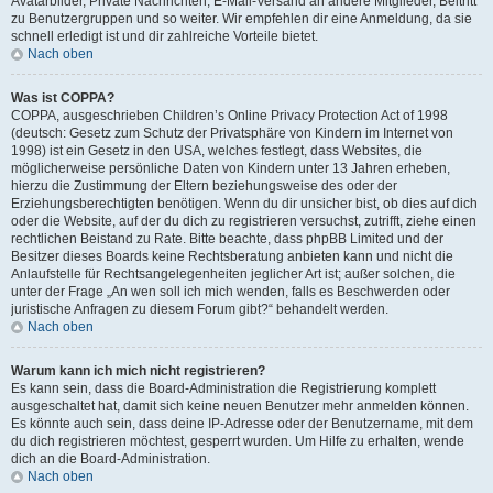
Avatarbilder, Private Nachrichten, E-Mail-Versand an andere Mitglieder, Beitritt
zu Benutzergruppen und so weiter. Wir empfehlen dir eine Anmeldung, da sie
schnell erledigt ist und dir zahlreiche Vorteile bietet.
Nach oben
Was ist COPPA?
COPPA, ausgeschrieben Children’s Online Privacy Protection Act of 1998
(deutsch: Gesetz zum Schutz der Privatsphäre von Kindern im Internet von
1998) ist ein Gesetz in den USA, welches festlegt, dass Websites, die
möglicherweise persönliche Daten von Kindern unter 13 Jahren erheben,
hierzu die Zustimmung der Eltern beziehungsweise des oder der
Erziehungsberechtigten benötigen. Wenn du dir unsicher bist, ob dies auf dich
oder die Website, auf der du dich zu registrieren versuchst, zutrifft, ziehe einen
rechtlichen Beistand zu Rate. Bitte beachte, dass phpBB Limited und der
Besitzer dieses Boards keine Rechtsberatung anbieten kann und nicht die
Anlaufstelle für Rechtsangelegenheiten jeglicher Art ist; außer solchen, die
unter der Frage „An wen soll ich mich wenden, falls es Beschwerden oder
juristische Anfragen zu diesem Forum gibt?“ behandelt werden.
Nach oben
Warum kann ich mich nicht registrieren?
Es kann sein, dass die Board-Administration die Registrierung komplett
ausgeschaltet hat, damit sich keine neuen Benutzer mehr anmelden können.
Es könnte auch sein, dass deine IP-Adresse oder der Benutzername, mit dem
du dich registrieren möchtest, gesperrt wurden. Um Hilfe zu erhalten, wende
dich an die Board-Administration.
Nach oben