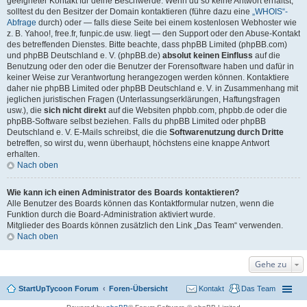
geeigneter Kontakt für deine Beschwerde. Wenn du so keine Antwort erhältst,
solltest du den Besitzer der Domain kontaktieren (führe dazu eine
„WHOIS“-
Abfrage
durch) oder — falls diese Seite bei einem kostenlosen Webhoster wie
z. B. Yahoo!, free.fr, funpic.de usw. liegt — den Support oder den Abuse-Kontakt
des betreffenden Dienstes. Bitte beachte, dass phpBB Limited (phpBB.com)
und phpBB Deutschland e. V. (phpBB.de)
absolut keinen Einfluss
auf die
Benutzung oder den oder die Benutzer der Forensoftware haben und dafür in
keiner Weise zur Verantwortung herangezogen werden können. Kontaktiere
daher nie phpBB Limited oder phpBB Deutschland e. V. in Zusammenhang mit
jeglichen juristischen Fragen (Unterlassungserklärungen, Haftungsfragen
usw.), die
sich nicht direkt
auf die Websiten phpbb.com, phpbb.de oder die
phpBB-Software selbst beziehen. Falls du phpBB Limited oder phpBB
Deutschland e. V. E-Mails schreibst, die die
Softwarenutzung durch Dritte
betreffen, so wirst du, wenn überhaupt, höchstens eine knappe Antwort
erhalten.
Nach oben
Wie kann ich einen Administrator des Boards kontaktieren?
Alle Benutzer des Boards können das Kontaktformular nutzen, wenn die
Funktion durch die Board-Administration aktiviert wurde.
Mitglieder des Boards können zusätzlich den Link „Das Team“ verwenden.
Nach oben
Gehe zu
StartUpTycoon Forum
Foren-Übersicht
Kontakt
Das Team