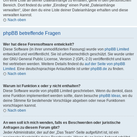
Um eine Liste all deiner Dateianhänge zu erhalten, gehe in den persönlichen
Bereich. Dort findest du unter „Einstieg“ einen Punkt „Dateianhänge
verwalten“, über den du eine Liste deiner Dateianhänge erhalten und diese
verwalten kannst.
Nach oben
phpBB betreffende Fragen
Wer hat diese Forensoftware entwickelt?
Diese Software (in ihrer unmodifizierten Fassung) wurde von
phpBB Limited
entwickelt und veröffentlicht. Sie ist urheberrechtlich geschützt. Sie wurde unter
der GNU General Public License, Version 2 (GPL-2.0) veröffentlicht und kann
frei vertrieben werden. Weitere Details findest du
auf der Seite von phpBB
Limited
. Eine deutschsprachige Anlaufstelle ist unter
phpBB.de
zu finden.
Nach oben
Warum ist Funktion x oder y nicht enthalten?
Diese Software wurde von phpBB Limited geschrieben. Wenn du denkst, dass
eine Funktion implementiert werden sollte, dann besuche
phpBB Ideas
, wo du
deine Stimme für bestehende Vorschläge abgeben oder neue Funktionen
vorschlagen kannst.
Nach oben
An wen soll ich mich wenden, falls es Beschwerden oder juristische
Anfragen zu diesem Forum gibt?
Jeder Administrator, der auf der „Das Team“-Seite aufgeführt ist, ist ein