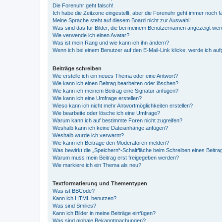
Die Forenuhr geht falsch!
Ich habe die Zeitzone eingestellt, aber die Forenuhr geht immer noch f
Meine Sprache steht auf diesem Board nicht zur Auswahl!
Was sind das für Bilder, die bei meinem Benutzernamen angezeigt we
Wie verwende ich einen Avatar?
Was ist mein Rang und wie kann ich ihn ändern?
Wenn ich bei einem Benutzer auf den E-Mail-Link klicke, werde ich au
Beiträge schreiben
Wie erstelle ich ein neues Thema oder eine Antwort?
Wie kann ich einen Beitrag bearbeiten oder löschen?
Wie kann ich meinem Beitrag eine Signatur anfügen?
Wie kann ich eine Umfrage erstellen?
Wieso kann ich nicht mehr Antwortmöglichkeiten erstellen?
Wie bearbeite oder lösche ich eine Umfrage?
Warum kann ich auf bestimmte Foren nicht zugreifen?
Weshalb kann ich keine Dateianhänge anfügen?
Weshalb wurde ich verwarnt?
Wie kann ich Beiträge den Moderatoren melden?
Was bewirkt die „Speichern“-Schaltfläche beim Schreiben eines Beitra
Warum muss mein Beitrag erst freigegeben werden?
Wie markiere ich ein Thema als neu?
Textformatierung und Thementypen
Was ist BBCode?
Kann ich HTML benutzen?
Was sind Smilies?
Kann ich Bilder in meine Beiträge einfügen?
Was sind globale Bekanntmachungen?