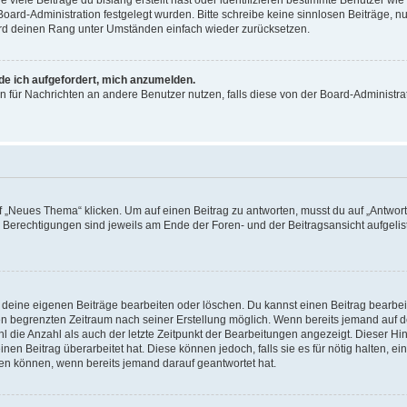
 Board-Administration festgelegt wurden. Bitte schreibe keine sinnlosen Beiträge
wird deinen Rang unter Umständen einfach wieder zurücksetzen.
rde ich aufgefordert, mich anzumelden.
ion für Nachrichten an andere Benutzer nutzen, falls diese von der Board-Administ
„Neues Thema“ klicken. Um auf einen Beitrag zu antworten, musst du auf „Antworte
e Berechtigungen sind jeweils am Ende der Foren- und der Beitragsansicht aufgeliste
r deine eigenen Beiträge bearbeiten oder löschen. Du kannst einen Beitrag bearbe
inen begrenzten Zeitraum nach seiner Erstellung möglich. Wenn bereits jemand auf de
 die Anzahl als auch der letzte Zeitpunkt der Bearbeitungen angezeigt. Dieser Hi
en Beitrag überarbeitet hat. Diese können jedoch, falls sie es für nötig halten, ei
hen können, wenn bereits jemand darauf geantwortet hat.