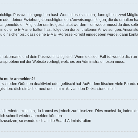
 richtige Passwort eingegeben hast. Wenn diese stimmen, dann gibt es zwei Mögl
tern oder deiner Erziehungsberechtigten den Anweisungen folgen, die du erhalten ha
u angemeldeten Mitglieder erst freigeschaltet werden – entweder musst du dies selbs
. Wenn du eine E-Mail erhalten hast, folge den dort enthaltenen Anweisungen. Ansons
 dir sicher bist, dass deine E-Mail-Adresse korrekt eingegeben wurde, dann kontak
Benutzername und dein Passwort richtig sind. Wenn dies der Fall ist, wende dich a
ionsproblem mit der Website vorliegt, welches ein Administrator lösen muss.
icht mehr anmelden?!
erschieden Gründen deaktiviert oder gelöscht hat. Außerdem löschen viele Boards r
triere dich einfach erneut und nimm aktiv an den Diskussionen teil!
 nicht wieder mitteilen, du kannst es jedoch zurücksetzen. Dies machst du, indem 
 dich schnell wieder anmelden können.
ückzusetzen, so wende dich an die Board-Administration.