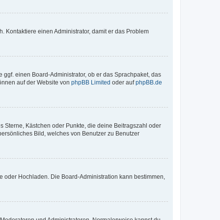
sch. Kontaktiere einen Administrator, damit er das Problem
e ggf. einen Board-Administrator, ob er das Sprachpaket, das
 können auf der Website von
phpBB Limited
oder auf
phpBB.de
es Sterne, Kästchen oder Punkte, die deine Beitragszahl oder
 persönliches Bild, welches von Benutzer zu Benutzer
ote oder Hochladen. Die Board-Administration kann bestimmen,
ie Moderatoren und Administratoren. Normalerweise kannst du