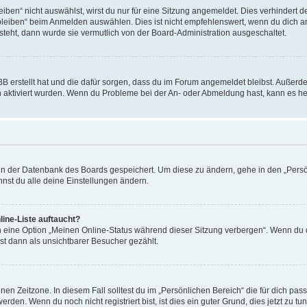
en“ nicht auswählst, wirst du nur für eine Sitzung angemeldet. Dies verhindert 
leiben“ beim Anmelden auswählen. Dies ist nicht empfehlenswert, wenn du dich an
 steht, dann wurde sie vermutlich von der Board-Administration ausgeschaltet.
BB erstellt hat und die dafür sorgen, dass du im Forum angemeldet bleibst. Außer
n aktiviert wurden. Wenn du Probleme bei der An- oder Abmeldung hast, kann es he
n in der Datenbank des Boards gespeichert. Um diese zu ändern, gehe in den „Persö
nst du alle deine Einstellungen ändern.
ine-Liste auftaucht?
n eine Option „Meinen Online-Status während dieser Sitzung verbergen“. Wenn du d
st dann als unsichtbarer Besucher gezählt.
en Zeitzone. In diesem Fall solltest du im „Persönlichen Bereich“ die für dich passe
den. Wenn du noch nicht registriert bist, ist dies ein guter Grund, dies jetzt zu tun