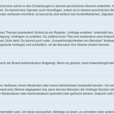
st eine solche in den Einstellungen in deinem persönlichen Bereich entwerfen. Na
eren. Du kannst eine Signatur auch hinzufügen, indem du in deinem persönlichen 
atur verfassen möchtest, so kannst du dort einfach das Kontrollkästchen „Signatu
s Themas bearbeitest, findest du ein Register „Umfrage erstellen“ unterhalb des F
htigung, Umfragen zu erstellen. Du solltest einen Titel und mindestens zwei Antwo
genen Zeile steht. Du kannst auch unter „Auswahlmöglichkeiten pro Benutzer“ festl
unbegrenzte Umfrage) und schließlich, ob die Benutzer ihre Stimme ändern können.
rch die Board-Administration festgelegt. Wenn du glaubst, mehr Antwortmöglichkei
n Verfasser, einem Moderator oder einem Administrator bearbeitet werden. Um ein
emand eine Stimme abgegeben hat, dann können Benutzer die Umfrage löschen oder 
 Moderatoren oder Administratoren geändert oder gelöscht werden. Dadurch soll 
ehalten sein. Um diese einzusehen, Beiträge zu lesen, zu schreiben oder ander