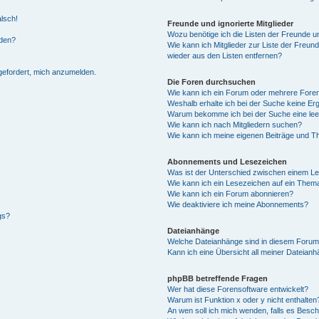
alsch!
Freunde und ignorierte Mitglieder
Wozu benötige ich die Listen der Freunde un
rden?
Wie kann ich Mitglieder zur Liste der Freund
wieder aus den Listen entfernen?
fgefordert, mich anzumelden.
Die Foren durchsuchen
Wie kann ich ein Forum oder mehrere For
Weshalb erhalte ich bei der Suche keine Er
Warum bekomme ich bei der Suche eine lee
Wie kann ich nach Mitgliedern suchen?
Wie kann ich meine eigenen Beiträge und T
Abonnements und Lesezeichen
Was ist der Unterschied zwischen einem L
Wie kann ich ein Lesezeichen auf ein Them
Wie kann ich ein Forum abonnieren?
Wie deaktiviere ich meine Abonnements?
gs?
Dateianhänge
Welche Dateianhänge sind in diesem Forum
Kann ich eine Übersicht all meiner Dateian
phpBB betreffende Fragen
Wer hat diese Forensoftware entwickelt?
Warum ist Funktion x oder y nicht enthalten
An wen soll ich mich wenden, falls es Besc