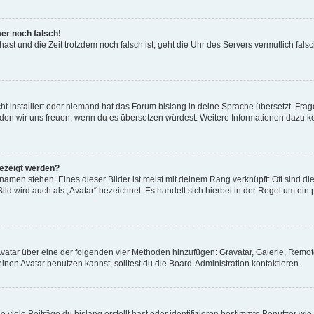
mer noch falsch!
t hast und die Zeit trotzdem noch falsch ist, geht die Uhr des Servers vermutlich fal
t installiert oder niemand hat das Forum bislang in deine Sprache übersetzt. Frag
, würden wir uns freuen, wenn du es übersetzen würdest. Weitere Informationen dazu
gezeigt werden?
amen stehen. Eines dieser Bilder ist meist mit deinem Rang verknüpft: Oft sind di
ld wird auch als „Avatar“ bezeichnet. Es handelt sich hierbei in der Regel um ein
 Avatar über eine der folgenden vier Methoden hinzufügen: Gravatar, Galerie, Rem
en Avatar benutzen kannst, solltest du die Board-Administration kontaktieren.
viele Beiträge du bislang erstellt hast oder identifizieren bestimmte Benutzer w