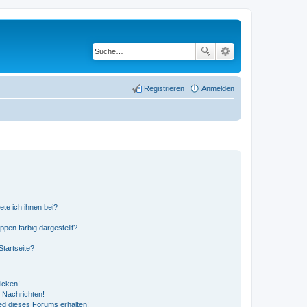
Registrieren
Anmelden
ete ich ihnen bei?
en farbig dargestellt?
tartseite?
icken!
 Nachrichten!
ed dieses Forums erhalten!