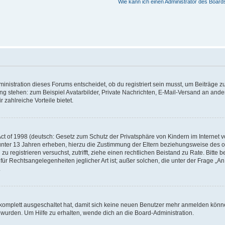
Wie kann ich einen Administrator des Board
istration dieses Forums entscheidet, ob du registriert sein musst, um Beiträge zu s
ung stehen: zum Beispiel Avatarbilder, Private Nachrichten, E-Mail-Versand an ander
 zahlreiche Vorteile bietet.
t of 1998 (deutsch: Gesetz zum Schutz der Privatsphäre von Kindern im Internet vo
unter 13 Jahren erheben, hierzu die Zustimmung der Eltern beziehungsweise des o
h zu registrieren versuchst, zutrifft, ziehe einen rechtlichen Beistand zu Rate. Bit
für Rechtsangelegenheiten jeglicher Art ist; außer solchen, die unter der Frage „
.
g komplett ausgeschaltet hat, damit sich keine neuen Benutzer mehr anmelden könn
 wurden. Um Hilfe zu erhalten, wende dich an die Board-Administration.