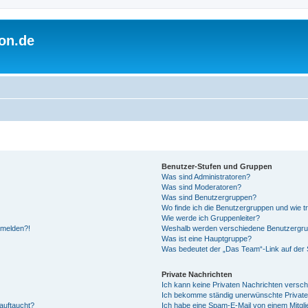
on.de
Benutzer-Stufen und Gruppen
Was sind Administratoren?
Was sind Moderatoren?
Was sind Benutzergruppen?
Wo finde ich die Benutzergruppen und wie tr
Wie werde ich Gruppenleiter?
anmelden?!
Weshalb werden verschiedene Benutzergrupp
Was ist eine Hauptgruppe?
Was bedeutet der „Das Team“-Link auf der S
Private Nachrichten
Ich kann keine Privaten Nachrichten versch
Ich bekomme ständig unerwünschte Private
auftaucht?
Ich habe eine Spam-E-Mail von einem Mitgli