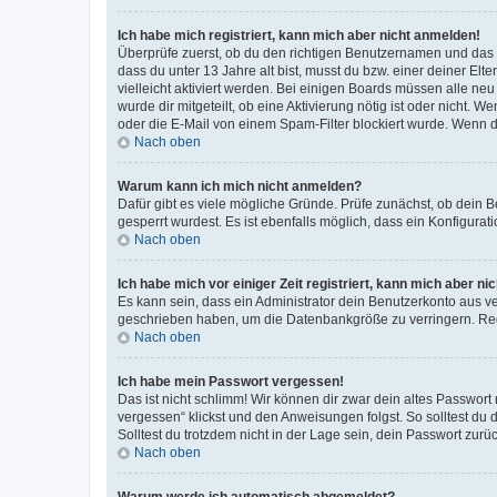
Ich habe mich registriert, kann mich aber nicht anmelden!
Überprüfe zuerst, ob du den richtigen Benutzernamen und das
dass du unter 13 Jahre alt bist, musst du bzw. einer deiner El
vielleicht aktiviert werden. Bei einigen Boards müssen alle ne
wurde dir mitgeteilt, ob eine Aktivierung nötig ist oder nicht
oder die E-Mail von einem Spam-Filter blockiert wurde. Wenn du
Nach oben
Warum kann ich mich nicht anmelden?
Dafür gibt es viele mögliche Gründe. Prüfe zunächst, ob dein 
gesperrt wurdest. Es ist ebenfalls möglich, dass ein Konfigurat
Nach oben
Ich habe mich vor einiger Zeit registriert, kann mich aber n
Es kann sein, dass ein Administrator dein Benutzerkonto aus v
geschrieben haben, um die Datenbankgröße zu verringern. Regis
Nach oben
Ich habe mein Passwort vergessen!
Das ist nicht schlimm! Wir können dir zwar dein altes Passwort
vergessen“ klickst und den Anweisungen folgst. So solltest du
Solltest du trotzdem nicht in der Lage sein, dein Passwort zur
Nach oben
Warum werde ich automatisch abgemeldet?