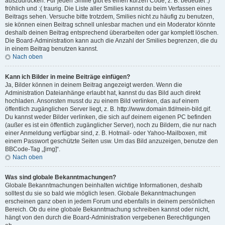
auszudrücken. Für jeden Smilie gibt es einen kurzen Code, z. B. bedeutet :)
fröhlich und :( traurig. Die Liste aller Smilies kannst du beim Verfassen eines
Beitrags sehen. Versuche bitte trotzdem, Smilies nicht zu häufig zu benutzen,
sie können einen Beitrag schnell unlesbar machen und ein Moderator könnte
deshalb deinen Beitrag entsprechend überarbeiten oder gar komplett löschen.
Die Board-Administration kann auch die Anzahl der Smilies begrenzen, die du
in einem Beitrag benutzen kannst.
Nach oben
Kann ich Bilder in meine Beiträge einfügen?
Ja, Bilder können in deinem Beitrag angezeigt werden. Wenn die
Administration Dateianhänge erlaubt hat, kannst du das Bild auch direkt
hochladen. Ansonsten musst du zu einem Bild verlinken, das auf einem
öffentlich zugänglichen Server liegt, z. B. http://www.domain.tld/mein-bild.gif.
Du kannst weder Bilder verlinken, die sich auf deinem eigenen PC befinden
(außer es ist ein öffentlich zugänglicher Server), noch zu Bildern, die nur nach
einer Anmeldung verfügbar sind, z. B. Hotmail- oder Yahoo-Mailboxen, mit
einem Passwort geschützte Seiten usw. Um das Bild anzuzeigen, benutze den
BBCode-Tag „[img]“.
Nach oben
Was sind globale Bekanntmachungen?
Globale Bekanntmachungen beinhalten wichtige Informationen, deshalb
solltest du sie so bald wie möglich lesen. Globale Bekanntmachungen
erscheinen ganz oben in jedem Forum und ebenfalls in deinem persönlichen
Bereich. Ob du eine globale Bekanntmachung schreiben kannst oder nicht,
hängt von den durch die Board-Administration vergebenen Berechtigungen