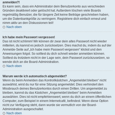
anmelden?!
Es kann sein, dass ein Administrator dein Benutzerkonto aus verschieden
Gründen deaktiviert oder gelöscht hat. Außerdem löschen viele Boards
regelmäßig Benutzer, die für längere Zeit keine Beiträge geschrieben haben,
um die Datenbankgröße zu verringern. Registriere dich einfach erneut und
nimm aktiv an den Diskussionen teil!
Nach oben
Ich habe mein Passwort vergessen!
Das ist nicht schlimm! Wir können dir zwar dein altes Passwort nicht wieder
mitteilen, du kannst es jedoch zurücksetzen. Dies machst du, indem du auf der
Anmelde-Seite auf „Ich habe mein Passwort vergessen“ klickst und den
Anweisungen folgst. So solltest du dich schnell wieder anmelden können.
Solltest du trotzdem nicht in der Lage sein, dein Passwort zurückzusetzen, so
wende dich an die Board-Administration.
Nach oben
Warum werde ich automatisch abgemeldet?
Wenn du beim Anmelden das Kontrollkästchen „Angemeldet bleiben“ nicht
auswählst, wirst du nur für eine Sitzung angemeldet. Dies verhindert den
Missbrauch deines Benutzerkontos durch einen Dritten. Um angemeldet zu
bleiben, kannst du das Kästchen „Angemeldet bleiben“ beim Anmelden
auswählen. Dies ist nicht empfehlenswert, wenn du dich an einem öffentlichen
Computer, zum Beispiel in einem Internetcafé, befindest. Wenn diese Option
nicht zur Verfügung steht, dann wurde sie vermutlich von der Board-
Administration ausgeschaltet.
Nach oben