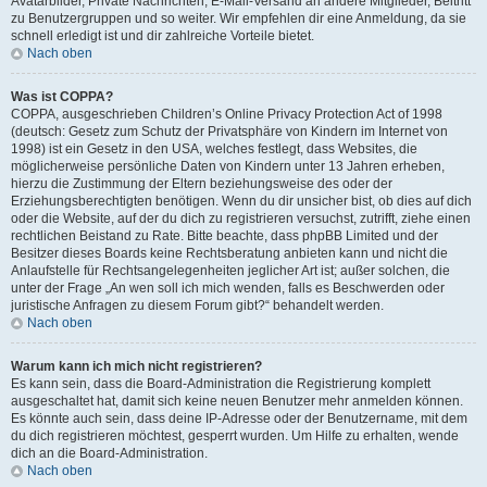
Avatarbilder, Private Nachrichten, E-Mail-Versand an andere Mitglieder, Beitritt
zu Benutzergruppen und so weiter. Wir empfehlen dir eine Anmeldung, da sie
schnell erledigt ist und dir zahlreiche Vorteile bietet.
Nach oben
Was ist COPPA?
COPPA, ausgeschrieben Children’s Online Privacy Protection Act of 1998
(deutsch: Gesetz zum Schutz der Privatsphäre von Kindern im Internet von
1998) ist ein Gesetz in den USA, welches festlegt, dass Websites, die
möglicherweise persönliche Daten von Kindern unter 13 Jahren erheben,
hierzu die Zustimmung der Eltern beziehungsweise des oder der
Erziehungsberechtigten benötigen. Wenn du dir unsicher bist, ob dies auf dich
oder die Website, auf der du dich zu registrieren versuchst, zutrifft, ziehe einen
rechtlichen Beistand zu Rate. Bitte beachte, dass phpBB Limited und der
Besitzer dieses Boards keine Rechtsberatung anbieten kann und nicht die
Anlaufstelle für Rechtsangelegenheiten jeglicher Art ist; außer solchen, die
unter der Frage „An wen soll ich mich wenden, falls es Beschwerden oder
juristische Anfragen zu diesem Forum gibt?“ behandelt werden.
Nach oben
Warum kann ich mich nicht registrieren?
Es kann sein, dass die Board-Administration die Registrierung komplett
ausgeschaltet hat, damit sich keine neuen Benutzer mehr anmelden können.
Es könnte auch sein, dass deine IP-Adresse oder der Benutzername, mit dem
du dich registrieren möchtest, gesperrt wurden. Um Hilfe zu erhalten, wende
dich an die Board-Administration.
Nach oben