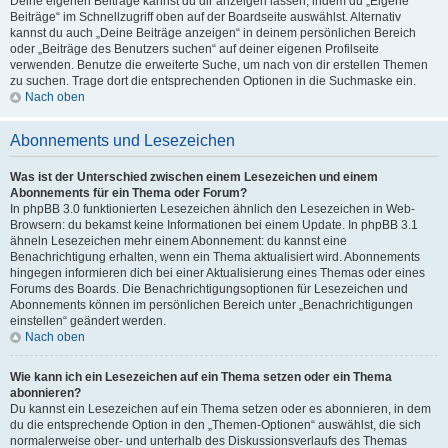
Deine eigenen Beiträge kannst du dir anzeigen lassen, indem du „Eigene
Beiträge“ im Schnellzugriff oben auf der Boardseite auswählst. Alternativ
kannst du auch „Deine Beiträge anzeigen“ in deinem persönlichen Bereich
oder „Beiträge des Benutzers suchen“ auf deiner eigenen Profilseite
verwenden. Benutze die erweiterte Suche, um nach von dir erstellen Themen
zu suchen. Trage dort die entsprechenden Optionen in die Suchmaske ein.
Nach oben
Abonnements und Lesezeichen
Was ist der Unterschied zwischen einem Lesezeichen und einem
Abonnements für ein Thema oder Forum?
In phpBB 3.0 funktionierten Lesezeichen ähnlich den Lesezeichen in Web-
Browsern: du bekamst keine Informationen bei einem Update. In phpBB 3.1
ähneln Lesezeichen mehr einem Abonnement: du kannst eine
Benachrichtigung erhalten, wenn ein Thema aktualisiert wird. Abonnements
hingegen informieren dich bei einer Aktualisierung eines Themas oder eines
Forums des Boards. Die Benachrichtigungsoptionen für Lesezeichen und
Abonnements können im persönlichen Bereich unter „Benachrichtigungen
einstellen“ geändert werden.
Nach oben
Wie kann ich ein Lesezeichen auf ein Thema setzen oder ein Thema
abonnieren?
Du kannst ein Lesezeichen auf ein Thema setzen oder es abonnieren, in dem
du die entsprechende Option in den „Themen-Optionen“ auswählst, die sich
normalerweise ober- und unterhalb des Diskussionsverlaufs des Themas