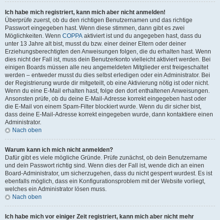
Ich habe mich registriert, kann mich aber nicht anmelden!
Überprüfe zuerst, ob du den richtigen Benutzernamen und das richtige
Passwort eingegeben hast. Wenn diese stimmen, dann gibt es zwei
Möglichkeiten. Wenn
COPPA
aktiviert ist und du angegeben hast, dass du
unter 13 Jahre alt bist, musst du bzw. einer deiner Eltern oder deiner
Erziehungsberechtigten den Anweisungen folgen, die du erhalten hast. Wenn
dies nicht der Fall ist, muss dein Benutzerkonto vielleicht aktiviert werden. Bei
einigen Boards müssen alle neu angemeldeten Mitglieder erst freigeschaltet
werden – entweder musst du dies selbst erledigen oder ein Administrator. Bei
der Registrierung wurde dir mitgeteilt, ob eine Aktivierung nötig ist oder nicht.
Wenn du eine E-Mail erhalten hast, folge den dort enthaltenen Anweisungen.
Ansonsten prüfe, ob du deine E-Mail-Adresse korrekt eingegeben hast oder
die E-Mail von einem Spam-Filter blockiert wurde. Wenn du dir sicher bist,
dass deine E-Mail-Adresse korrekt eingegeben wurde, dann kontaktiere einen
Administrator.
Nach oben
Warum kann ich mich nicht anmelden?
Dafür gibt es viele mögliche Gründe. Prüfe zunächst, ob dein Benutzername
und dein Passwort richtig sind. Wenn dies der Fall ist, wende dich an einen
Board-Administrator, um sicherzugehen, dass du nicht gesperrt wurdest. Es ist
ebenfalls möglich, dass ein Konfigurationsproblem mit der Website vorliegt,
welches ein Administrator lösen muss.
Nach oben
Ich habe mich vor einiger Zeit registriert, kann mich aber nicht mehr