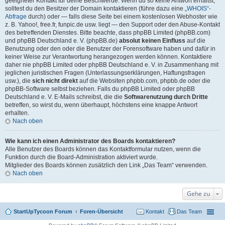
geeigneter Kontakt für deine Beschwerde. Wenn du so keine Antwort erhältst,
solltest du den Besitzer der Domain kontaktieren (führe dazu eine
„WHOIS“-
Abfrage
durch) oder — falls diese Seite bei einem kostenlosen Webhoster wie
z. B. Yahoo!, free.fr, funpic.de usw. liegt — den Support oder den Abuse-Kontakt
des betreffenden Dienstes. Bitte beachte, dass phpBB Limited (phpBB.com)
und phpBB Deutschland e. V. (phpBB.de)
absolut keinen Einfluss
auf die
Benutzung oder den oder die Benutzer der Forensoftware haben und dafür in
keiner Weise zur Verantwortung herangezogen werden können. Kontaktiere
daher nie phpBB Limited oder phpBB Deutschland e. V. in Zusammenhang mit
jeglichen juristischen Fragen (Unterlassungserklärungen, Haftungsfragen
usw.), die
sich nicht direkt
auf die Websiten phpbb.com, phpbb.de oder die
phpBB-Software selbst beziehen. Falls du phpBB Limited oder phpBB
Deutschland e. V. E-Mails schreibst, die die
Softwarenutzung durch Dritte
betreffen, so wirst du, wenn überhaupt, höchstens eine knappe Antwort
erhalten.
Nach oben
Wie kann ich einen Administrator des Boards kontaktieren?
Alle Benutzer des Boards können das Kontaktformular nutzen, wenn die
Funktion durch die Board-Administration aktiviert wurde.
Mitglieder des Boards können zusätzlich den Link „Das Team“ verwenden.
Nach oben
Gehe zu
StartUpTycoon Forum
Foren-Übersicht
Kontakt
Das Team