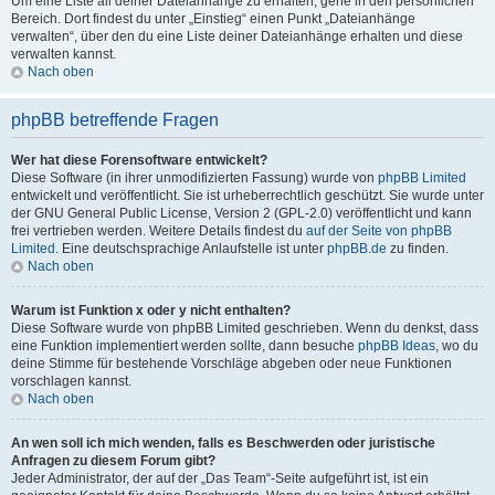
Um eine Liste all deiner Dateianhänge zu erhalten, gehe in den persönlichen
Bereich. Dort findest du unter „Einstieg“ einen Punkt „Dateianhänge
verwalten“, über den du eine Liste deiner Dateianhänge erhalten und diese
verwalten kannst.
Nach oben
phpBB betreffende Fragen
Wer hat diese Forensoftware entwickelt?
Diese Software (in ihrer unmodifizierten Fassung) wurde von
phpBB Limited
entwickelt und veröffentlicht. Sie ist urheberrechtlich geschützt. Sie wurde unter
der GNU General Public License, Version 2 (GPL-2.0) veröffentlicht und kann
frei vertrieben werden. Weitere Details findest du
auf der Seite von phpBB
Limited
. Eine deutschsprachige Anlaufstelle ist unter
phpBB.de
zu finden.
Nach oben
Warum ist Funktion x oder y nicht enthalten?
Diese Software wurde von phpBB Limited geschrieben. Wenn du denkst, dass
eine Funktion implementiert werden sollte, dann besuche
phpBB Ideas
, wo du
deine Stimme für bestehende Vorschläge abgeben oder neue Funktionen
vorschlagen kannst.
Nach oben
An wen soll ich mich wenden, falls es Beschwerden oder juristische
Anfragen zu diesem Forum gibt?
Jeder Administrator, der auf der „Das Team“-Seite aufgeführt ist, ist ein