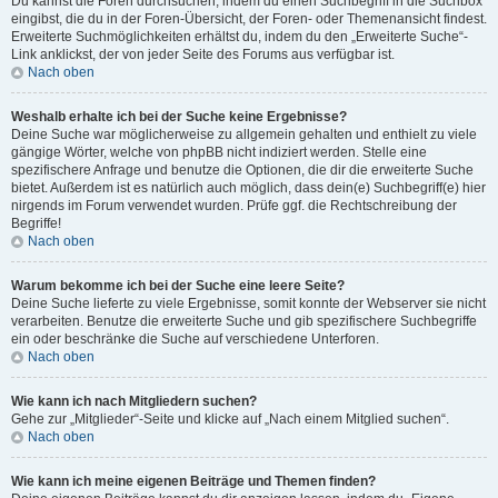
Du kannst die Foren durchsuchen, indem du einen Suchbegriff in die Suchbox
eingibst, die du in der Foren-Übersicht, der Foren- oder Themenansicht findest.
Erweiterte Suchmöglichkeiten erhältst du, indem du den „Erweiterte Suche“-
Link anklickst, der von jeder Seite des Forums aus verfügbar ist.
Nach oben
Weshalb erhalte ich bei der Suche keine Ergebnisse?
Deine Suche war möglicherweise zu allgemein gehalten und enthielt zu viele
gängige Wörter, welche von phpBB nicht indiziert werden. Stelle eine
spezifischere Anfrage und benutze die Optionen, die dir die erweiterte Suche
bietet. Außerdem ist es natürlich auch möglich, dass dein(e) Suchbegriff(e) hier
nirgends im Forum verwendet wurden. Prüfe ggf. die Rechtschreibung der
Begriffe!
Nach oben
Warum bekomme ich bei der Suche eine leere Seite?
Deine Suche lieferte zu viele Ergebnisse, somit konnte der Webserver sie nicht
verarbeiten. Benutze die erweiterte Suche und gib spezifischere Suchbegriffe
ein oder beschränke die Suche auf verschiedene Unterforen.
Nach oben
Wie kann ich nach Mitgliedern suchen?
Gehe zur „Mitglieder“-Seite und klicke auf „Nach einem Mitglied suchen“.
Nach oben
Wie kann ich meine eigenen Beiträge und Themen finden?