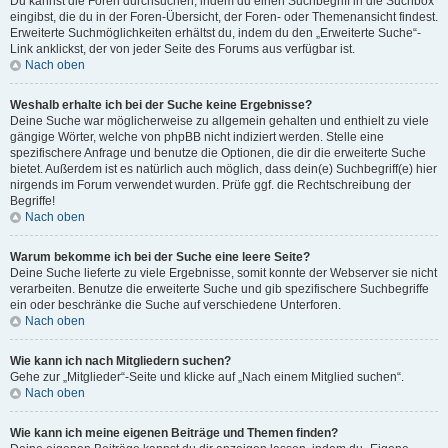
Du kannst die Foren durchsuchen, indem du einen Suchbegriff in die Suchbox
eingibst, die du in der Foren-Übersicht, der Foren- oder Themenansicht findest.
Erweiterte Suchmöglichkeiten erhältst du, indem du den „Erweiterte Suche“-
Link anklickst, der von jeder Seite des Forums aus verfügbar ist.
Nach oben
Weshalb erhalte ich bei der Suche keine Ergebnisse?
Deine Suche war möglicherweise zu allgemein gehalten und enthielt zu viele
gängige Wörter, welche von phpBB nicht indiziert werden. Stelle eine
spezifischere Anfrage und benutze die Optionen, die dir die erweiterte Suche
bietet. Außerdem ist es natürlich auch möglich, dass dein(e) Suchbegriff(e) hier
nirgends im Forum verwendet wurden. Prüfe ggf. die Rechtschreibung der
Begriffe!
Nach oben
Warum bekomme ich bei der Suche eine leere Seite?
Deine Suche lieferte zu viele Ergebnisse, somit konnte der Webserver sie nicht
verarbeiten. Benutze die erweiterte Suche und gib spezifischere Suchbegriffe
ein oder beschränke die Suche auf verschiedene Unterforen.
Nach oben
Wie kann ich nach Mitgliedern suchen?
Gehe zur „Mitglieder“-Seite und klicke auf „Nach einem Mitglied suchen“.
Nach oben
Wie kann ich meine eigenen Beiträge und Themen finden?