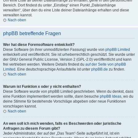
Um eine Liste all deiner Dateianhänge zu erhalten, gehe in den persönlichen
Bereich. Dort findest du unter „Einstieg“ einen Punkt „Dateianhänge
verwalten“, über den du eine Liste deiner Dateianhänge erhalten und diese
verwalten kannst.
Nach oben
phpBB betreffende Fragen
Wer hat diese Forensoftware entwickelt?
Diese Software (in ihrer unmodifizierten Fassung) wurde von
phpBB Limited
entwickelt und veröffentlicht. Sie ist urheberrechtlich geschützt. Sie wurde unter
der GNU General Public License, Version 2 (GPL-2.0) veröffentlicht und kann
frei vertrieben werden. Weitere Details findest du
auf der Seite von phpBB
Limited
. Eine deutschsprachige Anlaufstelle ist unter
phpBB.de
zu finden.
Nach oben
Warum ist Funktion x oder y nicht enthalten?
Diese Software wurde von phpBB Limited geschrieben. Wenn du denkst, dass
eine Funktion implementiert werden sollte, dann besuche
phpBB Ideas
, wo du
deine Stimme für bestehende Vorschläge abgeben oder neue Funktionen
vorschlagen kannst.
Nach oben
An wen soll ich mich wenden, falls es Beschwerden oder juristische
Anfragen zu diesem Forum gibt?
Jeder Administrator, der auf der „Das Team“-Seite aufgeführt ist, ist ein