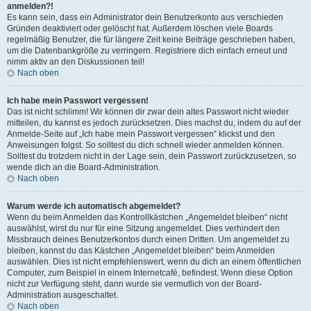
anmelden?!
Es kann sein, dass ein Administrator dein Benutzerkonto aus verschieden
Gründen deaktiviert oder gelöscht hat. Außerdem löschen viele Boards
regelmäßig Benutzer, die für längere Zeit keine Beiträge geschrieben haben,
um die Datenbankgröße zu verringern. Registriere dich einfach erneut und
nimm aktiv an den Diskussionen teil!
Nach oben
Ich habe mein Passwort vergessen!
Das ist nicht schlimm! Wir können dir zwar dein altes Passwort nicht wieder
mitteilen, du kannst es jedoch zurücksetzen. Dies machst du, indem du auf der
Anmelde-Seite auf „Ich habe mein Passwort vergessen“ klickst und den
Anweisungen folgst. So solltest du dich schnell wieder anmelden können.
Solltest du trotzdem nicht in der Lage sein, dein Passwort zurückzusetzen, so
wende dich an die Board-Administration.
Nach oben
Warum werde ich automatisch abgemeldet?
Wenn du beim Anmelden das Kontrollkästchen „Angemeldet bleiben“ nicht
auswählst, wirst du nur für eine Sitzung angemeldet. Dies verhindert den
Missbrauch deines Benutzerkontos durch einen Dritten. Um angemeldet zu
bleiben, kannst du das Kästchen „Angemeldet bleiben“ beim Anmelden
auswählen. Dies ist nicht empfehlenswert, wenn du dich an einem öffentlichen
Computer, zum Beispiel in einem Internetcafé, befindest. Wenn diese Option
nicht zur Verfügung steht, dann wurde sie vermutlich von der Board-
Administration ausgeschaltet.
Nach oben