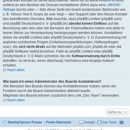
geeigneter Kontakt für deine Beschwerde. Wenn du so keine Antwort erhältst,
solltest du den Besitzer der Domain kontaktieren (führe dazu eine
„WHOIS“-
Abfrage
durch) oder — falls diese Seite bei einem kostenlosen Webhoster wie
z. B. Yahoo!, free.fr, funpic.de usw. liegt — den Support oder den Abuse-Kontakt
des betreffenden Dienstes. Bitte beachte, dass phpBB Limited (phpBB.com)
und phpBB Deutschland e. V. (phpBB.de)
absolut keinen Einfluss
auf die
Benutzung oder den oder die Benutzer der Forensoftware haben und dafür in
keiner Weise zur Verantwortung herangezogen werden können. Kontaktiere
daher nie phpBB Limited oder phpBB Deutschland e. V. in Zusammenhang mit
jeglichen juristischen Fragen (Unterlassungserklärungen, Haftungsfragen
usw.), die
sich nicht direkt
auf die Websiten phpbb.com, phpbb.de oder die
phpBB-Software selbst beziehen. Falls du phpBB Limited oder phpBB
Deutschland e. V. E-Mails schreibst, die die
Softwarenutzung durch Dritte
betreffen, so wirst du, wenn überhaupt, höchstens eine knappe Antwort
erhalten.
Nach oben
Wie kann ich einen Administrator des Boards kontaktieren?
Alle Benutzer des Boards können das Kontaktformular nutzen, wenn die
Funktion durch die Board-Administration aktiviert wurde.
Mitglieder des Boards können zusätzlich den Link „Das Team“ verwenden.
Nach oben
Gehe zu
StartUpTycoon Forum
Foren-Übersicht
Kontakt
Das Team