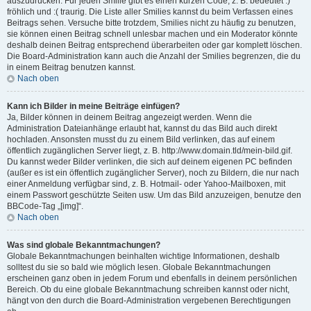
auszudrücken. Für jeden Smilie gibt es einen kurzen Code, z. B. bedeutet :)
fröhlich und :( traurig. Die Liste aller Smilies kannst du beim Verfassen eines
Beitrags sehen. Versuche bitte trotzdem, Smilies nicht zu häufig zu benutzen,
sie können einen Beitrag schnell unlesbar machen und ein Moderator könnte
deshalb deinen Beitrag entsprechend überarbeiten oder gar komplett löschen.
Die Board-Administration kann auch die Anzahl der Smilies begrenzen, die du
in einem Beitrag benutzen kannst.
Nach oben
Kann ich Bilder in meine Beiträge einfügen?
Ja, Bilder können in deinem Beitrag angezeigt werden. Wenn die
Administration Dateianhänge erlaubt hat, kannst du das Bild auch direkt
hochladen. Ansonsten musst du zu einem Bild verlinken, das auf einem
öffentlich zugänglichen Server liegt, z. B. http://www.domain.tld/mein-bild.gif.
Du kannst weder Bilder verlinken, die sich auf deinem eigenen PC befinden
(außer es ist ein öffentlich zugänglicher Server), noch zu Bildern, die nur nach
einer Anmeldung verfügbar sind, z. B. Hotmail- oder Yahoo-Mailboxen, mit
einem Passwort geschützte Seiten usw. Um das Bild anzuzeigen, benutze den
BBCode-Tag „[img]“.
Nach oben
Was sind globale Bekanntmachungen?
Globale Bekanntmachungen beinhalten wichtige Informationen, deshalb
solltest du sie so bald wie möglich lesen. Globale Bekanntmachungen
erscheinen ganz oben in jedem Forum und ebenfalls in deinem persönlichen
Bereich. Ob du eine globale Bekanntmachung schreiben kannst oder nicht,
hängt von den durch die Board-Administration vergebenen Berechtigungen