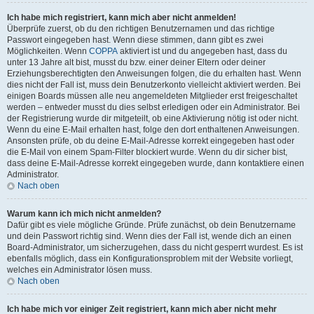
Ich habe mich registriert, kann mich aber nicht anmelden!
Überprüfe zuerst, ob du den richtigen Benutzernamen und das richtige
Passwort eingegeben hast. Wenn diese stimmen, dann gibt es zwei
Möglichkeiten. Wenn
COPPA
aktiviert ist und du angegeben hast, dass du
unter 13 Jahre alt bist, musst du bzw. einer deiner Eltern oder deiner
Erziehungsberechtigten den Anweisungen folgen, die du erhalten hast. Wenn
dies nicht der Fall ist, muss dein Benutzerkonto vielleicht aktiviert werden. Bei
einigen Boards müssen alle neu angemeldeten Mitglieder erst freigeschaltet
werden – entweder musst du dies selbst erledigen oder ein Administrator. Bei
der Registrierung wurde dir mitgeteilt, ob eine Aktivierung nötig ist oder nicht.
Wenn du eine E-Mail erhalten hast, folge den dort enthaltenen Anweisungen.
Ansonsten prüfe, ob du deine E-Mail-Adresse korrekt eingegeben hast oder
die E-Mail von einem Spam-Filter blockiert wurde. Wenn du dir sicher bist,
dass deine E-Mail-Adresse korrekt eingegeben wurde, dann kontaktiere einen
Administrator.
Nach oben
Warum kann ich mich nicht anmelden?
Dafür gibt es viele mögliche Gründe. Prüfe zunächst, ob dein Benutzername
und dein Passwort richtig sind. Wenn dies der Fall ist, wende dich an einen
Board-Administrator, um sicherzugehen, dass du nicht gesperrt wurdest. Es ist
ebenfalls möglich, dass ein Konfigurationsproblem mit der Website vorliegt,
welches ein Administrator lösen muss.
Nach oben
Ich habe mich vor einiger Zeit registriert, kann mich aber nicht mehr