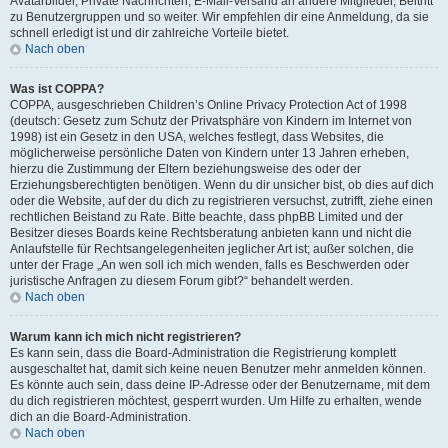
Avatarbilder, Private Nachrichten, E-Mail-Versand an andere Mitglieder, Beitritt
zu Benutzergruppen und so weiter. Wir empfehlen dir eine Anmeldung, da sie
schnell erledigt ist und dir zahlreiche Vorteile bietet.
Nach oben
Was ist COPPA?
COPPA, ausgeschrieben Children’s Online Privacy Protection Act of 1998
(deutsch: Gesetz zum Schutz der Privatsphäre von Kindern im Internet von
1998) ist ein Gesetz in den USA, welches festlegt, dass Websites, die
möglicherweise persönliche Daten von Kindern unter 13 Jahren erheben,
hierzu die Zustimmung der Eltern beziehungsweise des oder der
Erziehungsberechtigten benötigen. Wenn du dir unsicher bist, ob dies auf dich
oder die Website, auf der du dich zu registrieren versuchst, zutrifft, ziehe einen
rechtlichen Beistand zu Rate. Bitte beachte, dass phpBB Limited und der
Besitzer dieses Boards keine Rechtsberatung anbieten kann und nicht die
Anlaufstelle für Rechtsangelegenheiten jeglicher Art ist; außer solchen, die
unter der Frage „An wen soll ich mich wenden, falls es Beschwerden oder
juristische Anfragen zu diesem Forum gibt?“ behandelt werden.
Nach oben
Warum kann ich mich nicht registrieren?
Es kann sein, dass die Board-Administration die Registrierung komplett
ausgeschaltet hat, damit sich keine neuen Benutzer mehr anmelden können.
Es könnte auch sein, dass deine IP-Adresse oder der Benutzername, mit dem
du dich registrieren möchtest, gesperrt wurden. Um Hilfe zu erhalten, wende
dich an die Board-Administration.
Nach oben