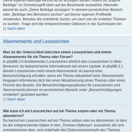
Deine eigenen Beiträge kannst du dir anzeigen lassen, indem du „Eigene
Beiträge“ im Schnellzugriff oben auf der Boardseite auswählst. Alternativ
kannst du auch „Deine Beiträge anzeigen“ in deinem persönlichen Bereich
oder „Beiträge des Benutzers suchen“ auf deiner eigenen Profilseite
verwenden. Benutze die erweiterte Suche, um nach von dir erstellen Themen
zu suchen. Trage dort die entsprechenden Optionen in die Suchmaske ein.
Nach oben
Abonnements und Lesezeichen
Was ist der Unterschied zwischen einem Lesezeichen und einem
Abonnements für ein Thema oder Forum?
In phpBB 3.0 funktionierten Lesezeichen ähnlich den Lesezeichen in Web-
Browsern: du bekamst keine Informationen bei einem Update. In phpBB 3.1
ähneln Lesezeichen mehr einem Abonnement: du kannst eine
Benachrichtigung erhalten, wenn ein Thema aktualisiert wird. Abonnements
hingegen informieren dich bei einer Aktualisierung eines Themas oder eines
Forums des Boards. Die Benachrichtigungsoptionen für Lesezeichen und
Abonnements können im persönlichen Bereich unter „Benachrichtigungen
einstellen“ geändert werden.
Nach oben
Wie kann ich ein Lesezeichen auf ein Thema setzen oder ein Thema
abonnieren?
Du kannst ein Lesezeichen auf ein Thema setzen oder es abonnieren, in dem
du die entsprechende Option in den „Themen-Optionen“ auswählst, die sich
normalerweise ober- und unterhalb des Diskussionsverlaufs des Themas