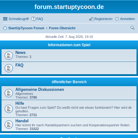
forum.startuptycoon.de
Schnellzugriff
FAQ
Registrieren
Anmelden
StartUpTycoon Forum
Foren-Übersicht
uc
Aktuelle Zeit: 7. Aug 2026, 19:16
he
Informationen zum Spiel
News
Themen:
1
FAQ
öffentlicher Bereich
Allgemeine Diskussionen
Allgemeines
Themen:
3786
Hilfe
Du hast Fragen zum Spiel? Du weißt nicht wie etwas funktioniert? Hier wird dir
geholfen.
Themen:
2731
Handel
Hier könnt ihr nach Handelspartnern suchen und Kooperationspartner finden.
Themen:
31022