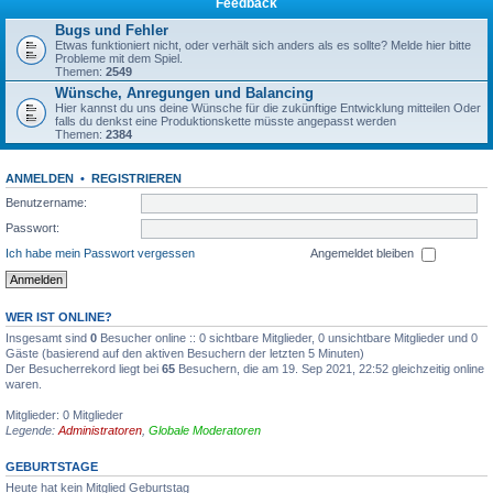
Feedback
Bugs und Fehler
Etwas funktioniert nicht, oder verhält sich anders als es sollte? Melde hier bitte
Probleme mit dem Spiel.
Themen:
2549
Wünsche, Anregungen und Balancing
Hier kannst du uns deine Wünsche für die zukünftige Entwicklung mitteilen Oder
falls du denkst eine Produktionskette müsste angepasst werden
Themen:
2384
ANMELDEN
•
REGISTRIEREN
Benutzername:
Passwort:
Ich habe mein Passwort vergessen
Angemeldet bleiben
WER IST ONLINE?
Insgesamt sind
0
Besucher online :: 0 sichtbare Mitglieder, 0 unsichtbare Mitglieder und 0
Gäste (basierend auf den aktiven Besuchern der letzten 5 Minuten)
Der Besucherrekord liegt bei
65
Besuchern, die am 19. Sep 2021, 22:52 gleichzeitig online
waren.
Mitglieder: 0 Mitglieder
Legende:
Administratoren
,
Globale Moderatoren
GEBURTSTAGE
Heute hat kein Mitglied Geburtstag