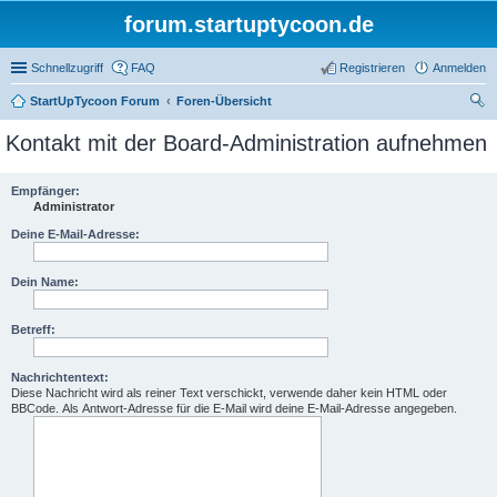
forum.startuptycoon.de
Schnellzugriff
FAQ
Registrieren
Anmelden
StartUpTycoon Forum
Foren-Übersicht
uc
Kontakt mit der Board-Administration aufnehmen
he
Empfänger:
Administrator
Deine E-Mail-Adresse:
Dein Name:
Betreff:
Nachrichtentext:
Diese Nachricht wird als reiner Text verschickt, verwende daher kein HTML oder
BBCode. Als Antwort-Adresse für die E-Mail wird deine E-Mail-Adresse angegeben.