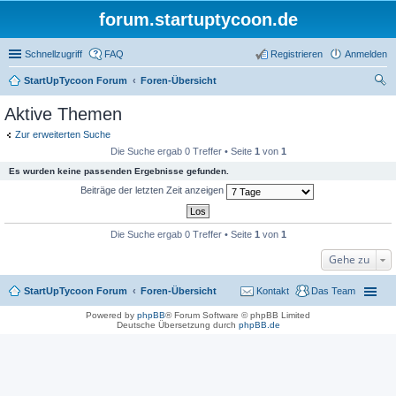
forum.startuptycoon.de
Schnellzugriff
FAQ
Registrieren
Anmelden
StartUpTycoon Forum
Foren-Übersicht
uc
Aktive Themen
he
Zur erweiterten Suche
Die Suche ergab 0 Treffer • Seite
1
von
1
Es wurden keine passenden Ergebnisse gefunden.
Beiträge der letzten Zeit anzeigen
Die Suche ergab 0 Treffer • Seite
1
von
1
Gehe zu
StartUpTycoon Forum
Foren-Übersicht
Kontakt
Das Team
Powered by
phpBB
® Forum Software © phpBB Limited
Deutsche Übersetzung durch
phpBB.de