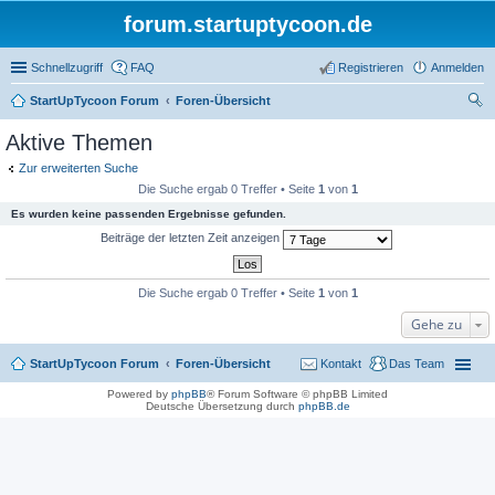
forum.startuptycoon.de
Schnellzugriff
FAQ
Registrieren
Anmelden
StartUpTycoon Forum
Foren-Übersicht
uc
Aktive Themen
he
Zur erweiterten Suche
Die Suche ergab 0 Treffer • Seite
1
von
1
Es wurden keine passenden Ergebnisse gefunden.
Beiträge der letzten Zeit anzeigen
Die Suche ergab 0 Treffer • Seite
1
von
1
Gehe zu
StartUpTycoon Forum
Foren-Übersicht
Kontakt
Das Team
Powered by
phpBB
® Forum Software © phpBB Limited
Deutsche Übersetzung durch
phpBB.de