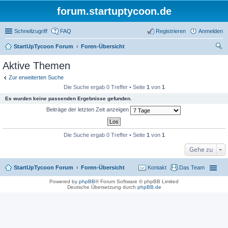
forum.startuptycoon.de
Schnellzugriff
FAQ
Registrieren
Anmelden
StartUpTycoon Forum
Foren-Übersicht
uc
Aktive Themen
he
Zur erweiterten Suche
Die Suche ergab 0 Treffer • Seite
1
von
1
Es wurden keine passenden Ergebnisse gefunden.
Beiträge der letzten Zeit anzeigen
Die Suche ergab 0 Treffer • Seite
1
von
1
Gehe zu
StartUpTycoon Forum
Foren-Übersicht
Kontakt
Das Team
Powered by
phpBB
® Forum Software © phpBB Limited
Deutsche Übersetzung durch
phpBB.de