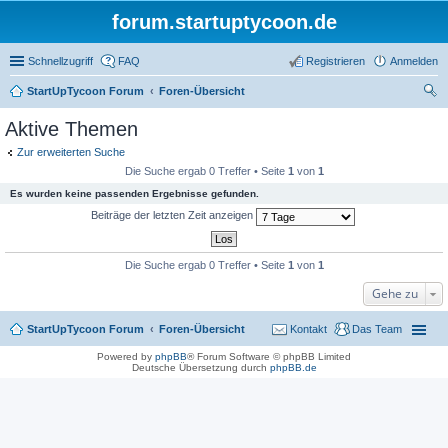
forum.startuptycoon.de
Schnellzugriff
FAQ
Registrieren
Anmelden
StartUpTycoon Forum
Foren-Übersicht
uc
Aktive Themen
he
Zur erweiterten Suche
Die Suche ergab 0 Treffer • Seite
1
von
1
Es wurden keine passenden Ergebnisse gefunden.
Beiträge der letzten Zeit anzeigen
Die Suche ergab 0 Treffer • Seite
1
von
1
Gehe zu
StartUpTycoon Forum
Foren-Übersicht
Kontakt
Das Team
Powered by
phpBB
® Forum Software © phpBB Limited
Deutsche Übersetzung durch
phpBB.de