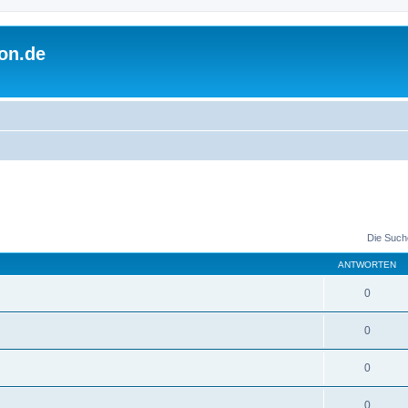
on.de
Die Such
ANTWORTEN
0
0
0
0