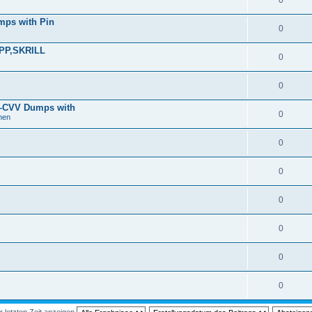
0
mps with Pin
0
PP,SKRILL
0
0
z–CVV Dumps with
0
nen
0
0
0
0
0
0
r letzten Zeit anzeigen