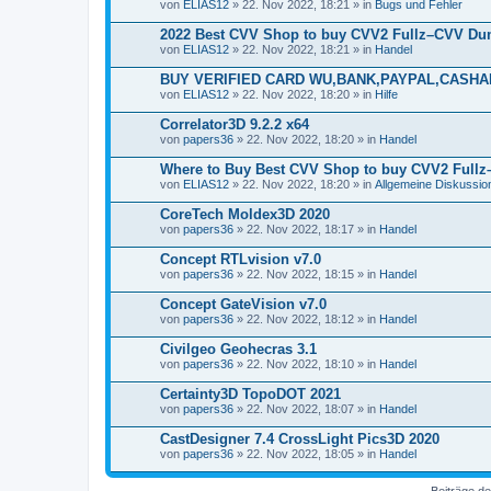
von
ELIAS12
» 22. Nov 2022, 18:21 » in
Bugs und Fehler
2022 Best CVV Shop to buy CVV2 Fullz–CVV Du
von
ELIAS12
» 22. Nov 2022, 18:21 » in
Handel
BUY VERIFIED CARD WU,BANK,PAYPAL,CASHA
von
ELIAS12
» 22. Nov 2022, 18:20 » in
Hilfe
Correlator3D 9.2.2 x64
von
papers36
» 22. Nov 2022, 18:20 » in
Handel
Where to Buy Best CVV Shop to buy CVV2 Full
von
ELIAS12
» 22. Nov 2022, 18:20 » in
Allgemeine Diskussio
CoreTech Moldex3D 2020
von
papers36
» 22. Nov 2022, 18:17 » in
Handel
Concept RTLvision v7.0
von
papers36
» 22. Nov 2022, 18:15 » in
Handel
Concept GateVision v7.0
von
papers36
» 22. Nov 2022, 18:12 » in
Handel
Civilgeo Geohecras 3.1
von
papers36
» 22. Nov 2022, 18:10 » in
Handel
Certainty3D TopoDOT 2021
von
papers36
» 22. Nov 2022, 18:07 » in
Handel
CastDesigner 7.4 CrossLight Pics3D 2020
von
papers36
» 22. Nov 2022, 18:05 » in
Handel
Beiträge de