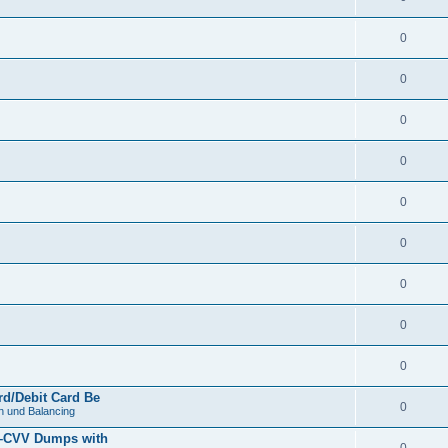
0
0
0
0
0
0
0
0
0
d/Debit Card Be
0
 und Balancing
z–CVV Dumps with