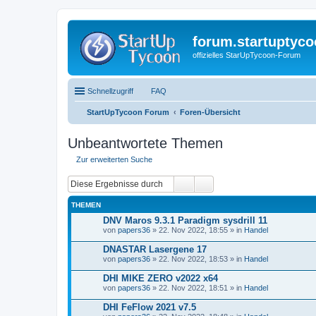
forum.startuptyco
offizielles StarUpTycoon-Forum
Schnellzugriff
FAQ
StartUpTycoon Forum
Foren-Übersicht
Unbeantwortete Themen
Zur erweiterten Suche
THEMEN
DNV Maros 9.3.1 Paradigm sysdrill 11
von
papers36
» 22. Nov 2022, 18:55 » in
Handel
DNASTAR Lasergene 17
von
papers36
» 22. Nov 2022, 18:53 » in
Handel
DHI MIKE ZERO v2022 x64
von
papers36
» 22. Nov 2022, 18:51 » in
Handel
DHI FeFlow 2021 v7.5