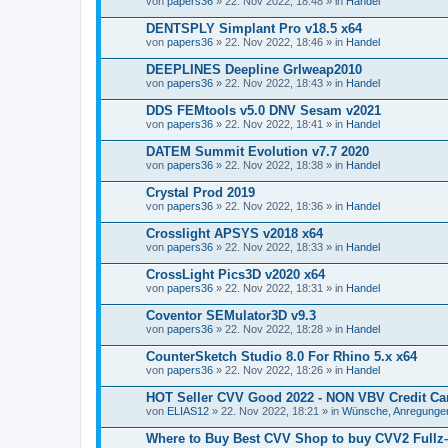
von
papers36
» 22. Nov 2022, 18:48 » in
Handel
DENTSPLY Simplant Pro v18.5 x64
von
papers36
» 22. Nov 2022, 18:46 » in
Handel
DEEPLINES Deepline Grlweap2010
von
papers36
» 22. Nov 2022, 18:43 » in
Handel
DDS FEMtools v5.0 DNV Sesam v2021
von
papers36
» 22. Nov 2022, 18:41 » in
Handel
DATEM Summit Evolution v7.7 2020
von
papers36
» 22. Nov 2022, 18:38 » in
Handel
Crystal Prod 2019
von
papers36
» 22. Nov 2022, 18:36 » in
Handel
Crosslight APSYS v2018 x64
von
papers36
» 22. Nov 2022, 18:33 » in
Handel
CrossLight Pics3D v2020 x64
von
papers36
» 22. Nov 2022, 18:31 » in
Handel
Coventor SEMulator3D v9.3
von
papers36
» 22. Nov 2022, 18:28 » in
Handel
CounterSketch Studio 8.0 For Rhino 5.x x64
von
papers36
» 22. Nov 2022, 18:26 » in
Handel
HOT Seller CVV Good 2022 - NON VBV Credit Car
von
ELIAS12
» 22. Nov 2022, 18:21 » in
Wünsche, Anregungen
Where to Buy Best CVV Shop to buy CVV2 Full