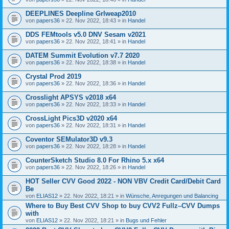
DEEPLINES Deepline Grlweap2010
von
papers36
» 22. Nov 2022, 18:43 » in
Handel
DDS FEMtools v5.0 DNV Sesam v2021
von
papers36
» 22. Nov 2022, 18:41 » in
Handel
DATEM Summit Evolution v7.7 2020
von
papers36
» 22. Nov 2022, 18:38 » in
Handel
Crystal Prod 2019
von
papers36
» 22. Nov 2022, 18:36 » in
Handel
Crosslight APSYS v2018 x64
von
papers36
» 22. Nov 2022, 18:33 » in
Handel
CrossLight Pics3D v2020 x64
von
papers36
» 22. Nov 2022, 18:31 » in
Handel
Coventor SEMulator3D v9.3
von
papers36
» 22. Nov 2022, 18:28 » in
Handel
CounterSketch Studio 8.0 For Rhino 5.x x64
von
papers36
» 22. Nov 2022, 18:26 » in
Handel
HOT Seller CVV Good 2022 - NON VBV Credit Card/Debit Card
Be
von
ELIAS12
» 22. Nov 2022, 18:21 » in
Wünsche, Anregungen und Balancing
Where to Buy Best CVV Shop to buy CVV2 Fullz–CVV Dumps
with
von
ELIAS12
» 22. Nov 2022, 18:21 » in
Bugs und Fehler