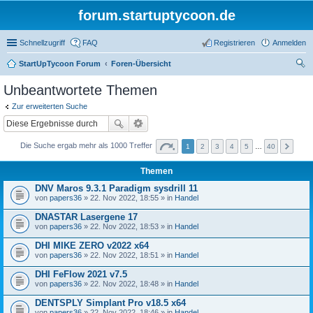
forum.startuptycoon.de
Schnellzugriff
FAQ
Registrieren
Anmelden
StartUpTycoon Forum
Foren-Übersicht
uc
Unbeantwortete Themen
he
Zur erweiterten Suche
Die Suche ergab mehr als 1000 Treffer
1
2
3
4
5
…
40
Themen
DNV Maros 9.3.1 Paradigm sysdrill 11
von
papers36
» 22. Nov 2022, 18:55 » in
Handel
DNASTAR Lasergene 17
von
papers36
» 22. Nov 2022, 18:53 » in
Handel
DHI MIKE ZERO v2022 x64
von
papers36
» 22. Nov 2022, 18:51 » in
Handel
DHI FeFlow 2021 v7.5
von
papers36
» 22. Nov 2022, 18:48 » in
Handel
DENTSPLY Simplant Pro v18.5 x64
von
papers36
» 22. Nov 2022, 18:46 » in
Handel