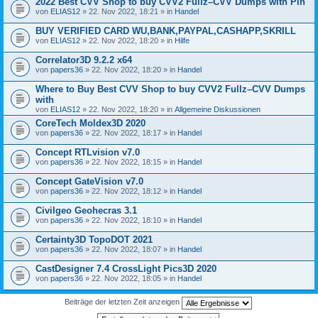
2022 Best CVV Shop to buy CVV2 Fullz–CVV Dumps with Pin
von
ELIAS12
» 22. Nov 2022, 18:21 » in
Handel
BUY VERIFIED CARD WU,BANK,PAYPAL,CASHAPP,SKRILL
von
ELIAS12
» 22. Nov 2022, 18:20 » in
Hilfe
Correlator3D 9.2.2 x64
von
papers36
» 22. Nov 2022, 18:20 » in
Handel
Where to Buy Best CVV Shop to buy CVV2 Fullz–CVV Dumps
with
von
ELIAS12
» 22. Nov 2022, 18:20 » in
Allgemeine Diskussionen
CoreTech Moldex3D 2020
von
papers36
» 22. Nov 2022, 18:17 » in
Handel
Concept RTLvision v7.0
von
papers36
» 22. Nov 2022, 18:15 » in
Handel
Concept GateVision v7.0
von
papers36
» 22. Nov 2022, 18:12 » in
Handel
Civilgeo Geohecras 3.1
von
papers36
» 22. Nov 2022, 18:10 » in
Handel
Certainty3D TopoDOT 2021
von
papers36
» 22. Nov 2022, 18:07 » in
Handel
CastDesigner 7.4 CrossLight Pics3D 2020
von
papers36
» 22. Nov 2022, 18:05 » in
Handel
Beiträge der letzten Zeit anzeigen