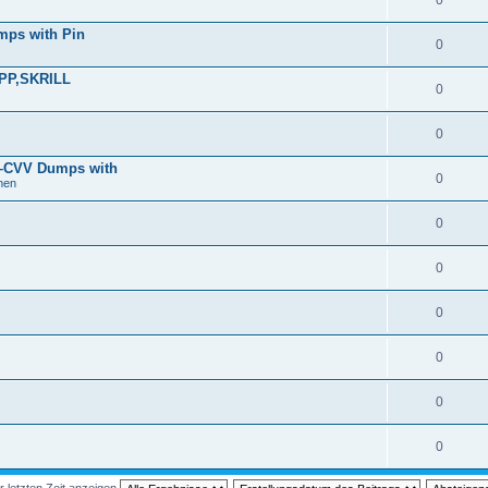
0
mps with Pin
0
PP,SKRILL
0
0
z–CVV Dumps with
0
nen
0
0
0
0
0
0
r letzten Zeit anzeigen