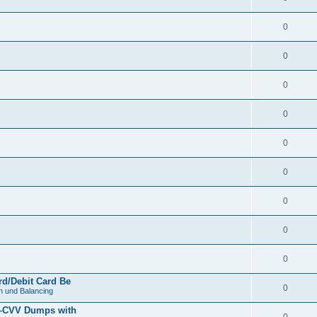
0
0
0
0
0
0
0
0
0
d/Debit Card Be
0
 und Balancing
z–CVV Dumps with