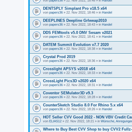
von
papers36
» 22. Nov 2022, 18:48 » in
Handel
DENTSPLY Simplant Pro v18.5 x64
von
papers36
» 22. Nov 2022, 18:46 » in
Handel
DEEPLINES Deepline Grlweap2010
von
papers36
» 22. Nov 2022, 18:43 » in
Handel
DDS FEMtools v5.0 DNV Sesam v2021
von
papers36
» 22. Nov 2022, 18:41 » in
Handel
DATEM Summit Evolution v7.7 2020
von
papers36
» 22. Nov 2022, 18:38 » in
Handel
Crystal Prod 2019
von
papers36
» 22. Nov 2022, 18:36 » in
Handel
Crosslight APSYS v2018 x64
von
papers36
» 22. Nov 2022, 18:33 » in
Handel
CrossLight Pics3D v2020 x64
von
papers36
» 22. Nov 2022, 18:31 » in
Handel
Coventor SEMulator3D v9.3
von
papers36
» 22. Nov 2022, 18:28 » in
Handel
CounterSketch Studio 8.0 For Rhino 5.x x64
von
papers36
» 22. Nov 2022, 18:26 » in
Handel
HOT Seller CVV Good 2022 - NON VBV Credit Car
von
ELIAS12
» 22. Nov 2022, 18:21 » in
Wünsche, Anregungen
Where to Buy Best CVV Shop to buy CVV2 Full