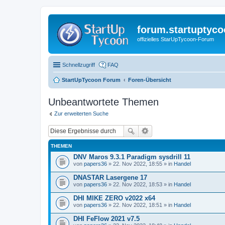
forum.startuptyco
offizielles StarUpTycoon-Forum
Schnellzugriff
FAQ
StartUpTycoon Forum
Foren-Übersicht
Unbeantwortete Themen
Zur erweiterten Suche
THEMEN
DNV Maros 9.3.1 Paradigm sysdrill 11
von
papers36
» 22. Nov 2022, 18:55 » in
Handel
DNASTAR Lasergene 17
von
papers36
» 22. Nov 2022, 18:53 » in
Handel
DHI MIKE ZERO v2022 x64
von
papers36
» 22. Nov 2022, 18:51 » in
Handel
DHI FeFlow 2021 v7.5