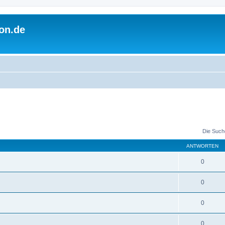
on.de
Die Such
ANTWORTEN
0
0
0
0