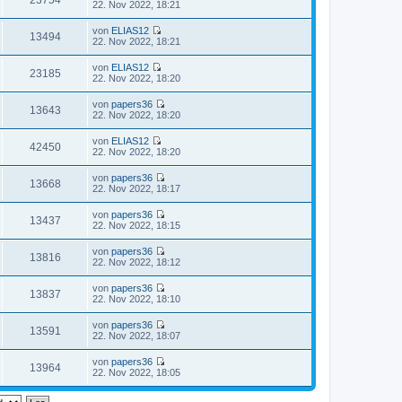
23754
i
N
22. Nov 2022, 18:21
r
g
s
t
e
B
t
r
u
e
von
ELIAS12
e
a
e
13494
i
N
22. Nov 2022, 18:21
r
g
s
t
e
B
t
r
u
e
von
ELIAS12
e
a
e
23185
i
N
22. Nov 2022, 18:20
r
g
s
t
e
B
t
r
u
e
von
papers36
e
a
e
13643
i
N
22. Nov 2022, 18:20
r
g
s
t
e
B
t
r
u
e
von
ELIAS12
e
a
e
42450
i
N
22. Nov 2022, 18:20
r
g
s
t
e
B
t
r
u
e
von
papers36
e
a
e
13668
i
N
22. Nov 2022, 18:17
r
g
s
t
e
B
t
r
u
e
von
papers36
e
a
e
13437
i
N
22. Nov 2022, 18:15
r
g
s
t
e
B
t
r
u
e
von
papers36
e
a
e
13816
i
N
22. Nov 2022, 18:12
r
g
s
t
e
B
t
r
u
e
von
papers36
e
a
e
13837
i
N
22. Nov 2022, 18:10
r
g
s
t
e
B
t
r
u
e
von
papers36
e
a
e
13591
i
N
22. Nov 2022, 18:07
r
g
s
t
e
B
t
r
u
e
von
papers36
e
a
e
13964
i
N
22. Nov 2022, 18:05
r
g
s
t
e
B
t
r
u
e
e
a