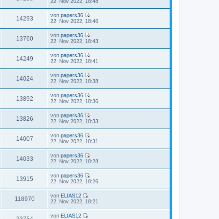
N
22. Nov 2022, 18:48
r
s
t
e
B
t
r
u
e
von
papers36
e
a
e
14293
i
N
22. Nov 2022, 18:46
r
g
s
t
e
B
t
r
u
e
von
papers36
e
a
e
13760
i
N
22. Nov 2022, 18:43
r
g
s
t
e
B
t
r
u
e
von
papers36
e
a
e
14249
i
N
22. Nov 2022, 18:41
r
g
s
t
e
B
t
r
u
e
von
papers36
e
a
e
14024
i
N
22. Nov 2022, 18:38
r
g
s
t
e
B
t
r
u
e
von
papers36
e
a
e
13892
i
N
22. Nov 2022, 18:36
r
g
s
t
e
B
t
r
u
e
von
papers36
e
a
e
13826
i
N
22. Nov 2022, 18:33
r
g
s
t
e
B
t
r
u
e
von
papers36
e
a
e
14007
i
N
22. Nov 2022, 18:31
r
g
s
t
e
B
t
r
u
e
von
papers36
e
a
e
14033
i
N
22. Nov 2022, 18:28
r
g
s
t
e
B
t
r
u
e
von
papers36
e
a
e
13915
i
N
22. Nov 2022, 18:26
r
g
s
t
e
B
t
r
u
e
von
ELIAS12
e
a
e
118970
i
N
22. Nov 2022, 18:21
r
g
s
t
e
B
t
r
u
e
von
ELIAS12
e
a
e