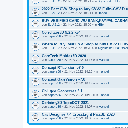
von
ELIAS12
» 22. Nov 2022, 18:21 » in
Bugs und Fehler
2022 Best CVV Shop to buy CVV2 Fullz–CVV Du
von
ELIAS12
» 22. Nov 2022, 18:21 » in
Handel
BUY VERIFIED CARD WU,BANK,PAYPAL,CASHA
von
ELIAS12
» 22. Nov 2022, 18:20 » in
Hilfe
Correlator3D 9.2.2 x64
von
papers36
» 22. Nov 2022, 18:20 » in
Handel
Where to Buy Best CVV Shop to buy CVV2 Full
von
ELIAS12
» 22. Nov 2022, 18:20 » in
Allgemeine Diskussio
CoreTech Moldex3D 2020
von
papers36
» 22. Nov 2022, 18:17 » in
Handel
Concept RTLvision v7.0
von
papers36
» 22. Nov 2022, 18:15 » in
Handel
Concept GateVision v7.0
von
papers36
» 22. Nov 2022, 18:12 » in
Handel
Civilgeo Geohecras 3.1
von
papers36
» 22. Nov 2022, 18:10 » in
Handel
Certainty3D TopoDOT 2021
von
papers36
» 22. Nov 2022, 18:07 » in
Handel
CastDesigner 7.4 CrossLight Pics3D 2020
von
papers36
» 22. Nov 2022, 18:05 » in
Handel
Beiträge de