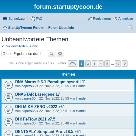
forum.startuptycoon.de
Schnellzugriff
FAQ
Registrieren
Anmelden
StartUpTycoon Forum
Foren-Übersicht
uc
Unbeantwortete Themen
he
Zur erweiterten Suche
Die Suche ergab mehr als 1000 Treffer
1
2
3
4
5
…
40
Themen
DNV Maros 9.3.1 Paradigm sysdrill 11
von
papers36
» 22. Nov 2022, 18:55 » in
Handel
DNASTAR Lasergene 17
von
papers36
» 22. Nov 2022, 18:53 » in
Handel
DHI MIKE ZERO v2022 x64
von
papers36
» 22. Nov 2022, 18:51 » in
Handel
DHI FeFlow 2021 v7.5
von
papers36
» 22. Nov 2022, 18:48 » in
Handel
DENTSPLY Simplant Pro v18.5 x64
von
papers36
» 22. Nov 2022, 18:46 » in
Handel