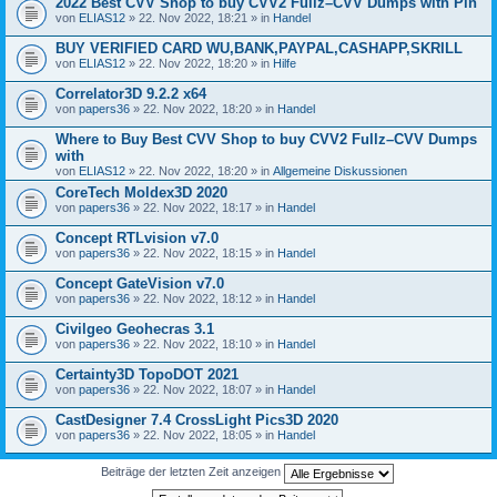
2022 Best CVV Shop to buy CVV2 Fullz–CVV Dumps with Pin
von
ELIAS12
» 22. Nov 2022, 18:21 » in
Handel
BUY VERIFIED CARD WU,BANK,PAYPAL,CASHAPP,SKRILL
von
ELIAS12
» 22. Nov 2022, 18:20 » in
Hilfe
Correlator3D 9.2.2 x64
von
papers36
» 22. Nov 2022, 18:20 » in
Handel
Where to Buy Best CVV Shop to buy CVV2 Fullz–CVV Dumps
with
von
ELIAS12
» 22. Nov 2022, 18:20 » in
Allgemeine Diskussionen
CoreTech Moldex3D 2020
von
papers36
» 22. Nov 2022, 18:17 » in
Handel
Concept RTLvision v7.0
von
papers36
» 22. Nov 2022, 18:15 » in
Handel
Concept GateVision v7.0
von
papers36
» 22. Nov 2022, 18:12 » in
Handel
Civilgeo Geohecras 3.1
von
papers36
» 22. Nov 2022, 18:10 » in
Handel
Certainty3D TopoDOT 2021
von
papers36
» 22. Nov 2022, 18:07 » in
Handel
CastDesigner 7.4 CrossLight Pics3D 2020
von
papers36
» 22. Nov 2022, 18:05 » in
Handel
Beiträge der letzten Zeit anzeigen