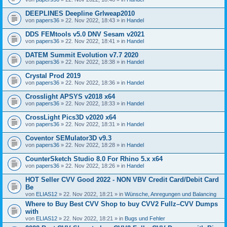
DEEPLINES Deepline Grlweap2010
von
papers36
» 22. Nov 2022, 18:43 » in
Handel
DDS FEMtools v5.0 DNV Sesam v2021
von
papers36
» 22. Nov 2022, 18:41 » in
Handel
DATEM Summit Evolution v7.7 2020
von
papers36
» 22. Nov 2022, 18:38 » in
Handel
Crystal Prod 2019
von
papers36
» 22. Nov 2022, 18:36 » in
Handel
Crosslight APSYS v2018 x64
von
papers36
» 22. Nov 2022, 18:33 » in
Handel
CrossLight Pics3D v2020 x64
von
papers36
» 22. Nov 2022, 18:31 » in
Handel
Coventor SEMulator3D v9.3
von
papers36
» 22. Nov 2022, 18:28 » in
Handel
CounterSketch Studio 8.0 For Rhino 5.x x64
von
papers36
» 22. Nov 2022, 18:26 » in
Handel
HOT Seller CVV Good 2022 - NON VBV Credit Card/Debit Card
Be
von
ELIAS12
» 22. Nov 2022, 18:21 » in
Wünsche, Anregungen und Balancing
Where to Buy Best CVV Shop to buy CVV2 Fullz–CVV Dumps
with
von
ELIAS12
» 22. Nov 2022, 18:21 » in
Bugs und Fehler