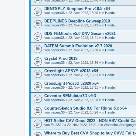
von
papers36
» 22. Nov 2022, 18:48 » in
Handel
DENTSPLY Simplant Pro v18.5 x64
von
papers36
» 22. Nov 2022, 18:46 » in
Handel
DEEPLINES Deepline Grlweap2010
von
papers36
» 22. Nov 2022, 18:43 » in
Handel
DDS FEMtools v5.0 DNV Sesam v2021
von
papers36
» 22. Nov 2022, 18:41 » in
Handel
DATEM Summit Evolution v7.7 2020
von
papers36
» 22. Nov 2022, 18:38 » in
Handel
Crystal Prod 2019
von
papers36
» 22. Nov 2022, 18:36 » in
Handel
Crosslight APSYS v2018 x64
von
papers36
» 22. Nov 2022, 18:33 » in
Handel
CrossLight Pics3D v2020 x64
von
papers36
» 22. Nov 2022, 18:31 » in
Handel
Coventor SEMulator3D v9.3
von
papers36
» 22. Nov 2022, 18:28 » in
Handel
CounterSketch Studio 8.0 For Rhino 5.x x64
von
papers36
» 22. Nov 2022, 18:26 » in
Handel
HOT Seller CVV Good 2022 - NON VBV Credit Car
von
ELIAS12
» 22. Nov 2022, 18:21 » in
Wünsche, Anregungen
Where to Buy Best CVV Shop to buy CVV2 Full