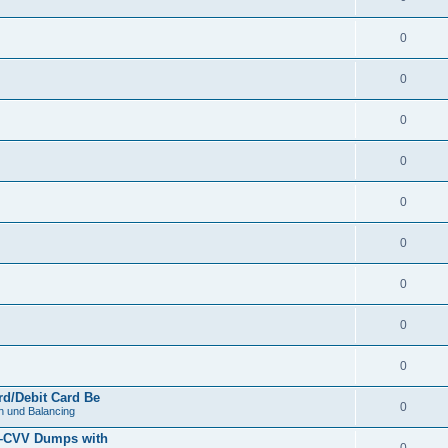
0
0
0
0
0
0
0
0
0
d/Debit Card Be
0
 und Balancing
z–CVV Dumps with