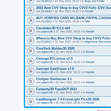
von
ELIAS12
» 22. Nov 2022, 18:21 » in
Bugs und Fehler
2022 Best CVV Shop to buy CVV2 Fullz–CVV Du
von
ELIAS12
» 22. Nov 2022, 18:21 » in
Handel
BUY VERIFIED CARD WU,BANK,PAYPAL,CASHA
von
ELIAS12
» 22. Nov 2022, 18:20 » in
Hilfe
Correlator3D 9.2.2 x64
von
papers36
» 22. Nov 2022, 18:20 » in
Handel
Where to Buy Best CVV Shop to buy CVV2 Full
von
ELIAS12
» 22. Nov 2022, 18:20 » in
Allgemeine Diskussio
CoreTech Moldex3D 2020
von
papers36
» 22. Nov 2022, 18:17 » in
Handel
Concept RTLvision v7.0
von
papers36
» 22. Nov 2022, 18:15 » in
Handel
Concept GateVision v7.0
von
papers36
» 22. Nov 2022, 18:12 » in
Handel
Civilgeo Geohecras 3.1
von
papers36
» 22. Nov 2022, 18:10 » in
Handel
Certainty3D TopoDOT 2021
von
papers36
» 22. Nov 2022, 18:07 » in
Handel
CastDesigner 7.4 CrossLight Pics3D 2020
von
papers36
» 22. Nov 2022, 18:05 » in
Handel
Beiträge de