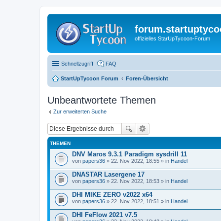
forum.startuptyco
offizielles StarUpTycoon-Forum
Schnellzugriff
FAQ
StartUpTycoon Forum
Foren-Übersicht
Unbeantwortete Themen
Zur erweiterten Suche
THEMEN
DNV Maros 9.3.1 Paradigm sysdrill 11
von
papers36
» 22. Nov 2022, 18:55 » in
Handel
DNASTAR Lasergene 17
von
papers36
» 22. Nov 2022, 18:53 » in
Handel
DHI MIKE ZERO v2022 x64
von
papers36
» 22. Nov 2022, 18:51 » in
Handel
DHI FeFlow 2021 v7.5