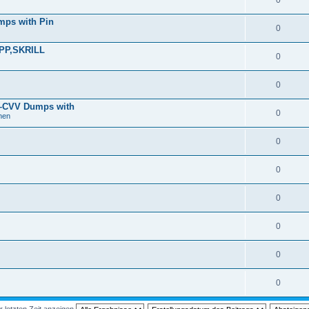
0
mps with Pin
0
PP,SKRILL
0
0
z–CVV Dumps with
0
nen
0
0
0
0
0
0
r letzten Zeit anzeigen