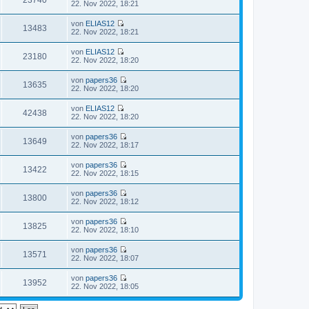
23740
i
N
22. Nov 2022, 18:21
r
g
s
t
e
B
t
r
u
e
von
ELIAS12
e
a
e
13483
i
N
22. Nov 2022, 18:21
r
g
s
t
e
B
t
r
u
e
von
ELIAS12
e
a
e
23180
i
N
22. Nov 2022, 18:20
r
g
s
t
e
B
t
r
u
e
von
papers36
e
a
e
13635
i
N
22. Nov 2022, 18:20
r
g
s
t
e
B
t
r
u
e
von
ELIAS12
e
a
e
42438
i
N
22. Nov 2022, 18:20
r
g
s
t
e
B
t
r
u
e
von
papers36
e
a
e
13649
i
N
22. Nov 2022, 18:17
r
g
s
t
e
B
t
r
u
e
von
papers36
e
a
e
13422
i
N
22. Nov 2022, 18:15
r
g
s
t
e
B
t
r
u
e
von
papers36
e
a
e
13800
i
N
22. Nov 2022, 18:12
r
g
s
t
e
B
t
r
u
e
von
papers36
e
a
e
13825
i
N
22. Nov 2022, 18:10
r
g
s
t
e
B
t
r
u
e
von
papers36
e
a
e
13571
i
N
22. Nov 2022, 18:07
r
g
s
t
e
B
t
r
u
e
von
papers36
e
a
e
13952
i
N
22. Nov 2022, 18:05
r
g
s
t
e
B
t
r
u
e
e
a