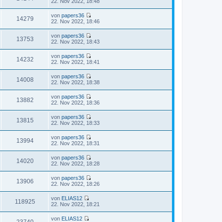
N
22. Nov 2022, 18:48
r
s
t
e
B
t
r
u
e
von
papers36
e
a
e
14279
i
N
22. Nov 2022, 18:46
r
g
s
t
e
B
t
r
u
e
von
papers36
e
a
e
13753
i
N
22. Nov 2022, 18:43
r
g
s
t
e
B
t
r
u
e
von
papers36
e
a
e
14232
i
N
22. Nov 2022, 18:41
r
g
s
t
e
B
t
r
u
e
von
papers36
e
a
e
14008
i
N
22. Nov 2022, 18:38
r
g
s
t
e
B
t
r
u
e
von
papers36
e
a
e
13882
i
N
22. Nov 2022, 18:36
r
g
s
t
e
B
t
r
u
e
von
papers36
e
a
e
13815
i
N
22. Nov 2022, 18:33
r
g
s
t
e
B
t
r
u
e
von
papers36
e
a
e
13994
i
N
22. Nov 2022, 18:31
r
g
s
t
e
B
t
r
u
e
von
papers36
e
a
e
14020
i
N
22. Nov 2022, 18:28
r
g
s
t
e
B
t
r
u
e
von
papers36
e
a
e
13906
i
N
22. Nov 2022, 18:26
r
g
s
t
e
B
t
r
u
e
von
ELIAS12
e
a
e
118925
i
N
22. Nov 2022, 18:21
r
g
s
t
e
B
t
r
u
e
von
ELIAS12
e
a
e