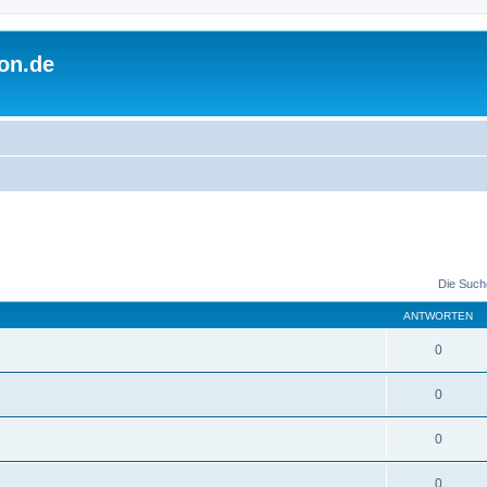
on.de
Die Such
ANTWORTEN
0
0
0
0