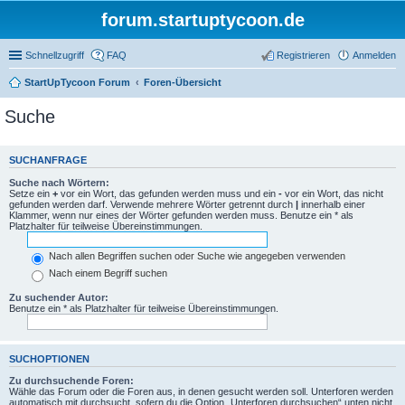
forum.startuptycoon.de
Schnellzugriff
FAQ
Registrieren
Anmelden
StartUpTycoon Forum
Foren-Übersicht
Suche
SUCHANFRAGE
Suche nach Wörtern:
Setze ein
+
vor ein Wort, das gefunden werden muss und ein
-
vor ein Wort, das nicht
gefunden werden darf. Verwende mehrere Wörter getrennt durch
|
innerhalb einer
Klammer, wenn nur eines der Wörter gefunden werden muss. Benutze ein * als
Platzhalter für teilweise Übereinstimmungen.
Nach allen Begriffen suchen oder Suche wie angegeben verwenden
Nach einem Begriff suchen
Zu suchender Autor:
Benutze ein * als Platzhalter für teilweise Übereinstimmungen.
SUCHOPTIONEN
Zu durchsuchende Foren:
Wähle das Forum oder die Foren aus, in denen gesucht werden soll. Unterforen werden
automatisch mit durchsucht, sofern du die Option „Unterforen durchsuchen“ unten nicht