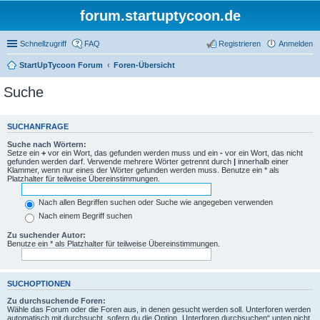
forum.startuptycoon.de
Schnellzugriff
FAQ
Registrieren
Anmelden
StartUpTycoon Forum
Foren-Übersicht
Suche
SUCHANFRAGE
Suche nach Wörtern:
Setze ein
+
vor ein Wort, das gefunden werden muss und ein
-
vor ein Wort, das nicht
gefunden werden darf. Verwende mehrere Wörter getrennt durch
|
innerhalb einer
Klammer, wenn nur eines der Wörter gefunden werden muss. Benutze ein * als
Platzhalter für teilweise Übereinstimmungen.
Nach allen Begriffen suchen oder Suche wie angegeben verwenden
Nach einem Begriff suchen
Zu suchender Autor:
Benutze ein * als Platzhalter für teilweise Übereinstimmungen.
SUCHOPTIONEN
Zu durchsuchende Foren:
Wähle das Forum oder die Foren aus, in denen gesucht werden soll. Unterforen werden
automatisch mit durchsucht, sofern du die Option „Unterforen durchsuchen“ unten nicht