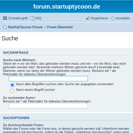
forum.startuptycoon.de
Schnellzugriff
FAQ
Registrieren
Anmelden
StartUpTycoon Forum
Foren-Übersicht
Suche
SUCHANFRAGE
Suche nach Wörtern:
Setze ein
+
vor ein Wort, das gefunden werden muss und ein
-
vor ein Wort, das nicht
gefunden werden darf. Verwende mehrere Wörter getrennt durch
|
innerhalb einer
Klammer, wenn nur eines der Wörter gefunden werden muss. Benutze ein * als
Platzhalter für teilweise Übereinstimmungen.
Nach allen Begriffen suchen oder Suche wie angegeben verwenden
Nach einem Begriff suchen
Zu suchender Autor:
Benutze ein * als Platzhalter für teilweise Übereinstimmungen.
SUCHOPTIONEN
Zu durchsuchende Foren:
Wähle das Forum oder die Foren aus, in denen gesucht werden soll. Unterforen werden
automatisch mit durchsucht, sofern du die Option „Unterforen durchsuchen“ unten nicht