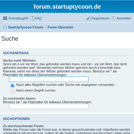
forum.startuptycoon.de
Schnellzugriff
FAQ
Registrieren
Anmelden
StartUpTycoon Forum
Foren-Übersicht
Suche
SUCHANFRAGE
Suche nach Wörtern:
Setze ein
+
vor ein Wort, das gefunden werden muss und ein
-
vor ein Wort, das nicht
gefunden werden darf. Verwende mehrere Wörter getrennt durch
|
innerhalb einer
Klammer, wenn nur eines der Wörter gefunden werden muss. Benutze ein * als
Platzhalter für teilweise Übereinstimmungen.
Nach allen Begriffen suchen oder Suche wie angegeben verwenden
Nach einem Begriff suchen
Zu suchender Autor:
Benutze ein * als Platzhalter für teilweise Übereinstimmungen.
SUCHOPTIONEN
Zu durchsuchende Foren:
Wähle das Forum oder die Foren aus, in denen gesucht werden soll. Unterforen werden
automatisch mit durchsucht, sofern du die Option „Unterforen durchsuchen“ unten nicht