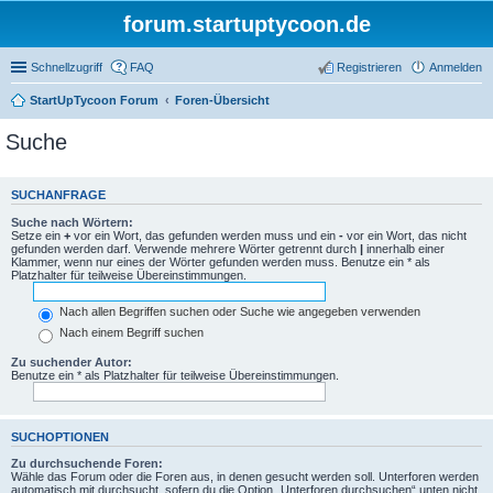
forum.startuptycoon.de
Schnellzugriff
FAQ
Registrieren
Anmelden
StartUpTycoon Forum
Foren-Übersicht
Suche
SUCHANFRAGE
Suche nach Wörtern:
Setze ein
+
vor ein Wort, das gefunden werden muss und ein
-
vor ein Wort, das nicht
gefunden werden darf. Verwende mehrere Wörter getrennt durch
|
innerhalb einer
Klammer, wenn nur eines der Wörter gefunden werden muss. Benutze ein * als
Platzhalter für teilweise Übereinstimmungen.
Nach allen Begriffen suchen oder Suche wie angegeben verwenden
Nach einem Begriff suchen
Zu suchender Autor:
Benutze ein * als Platzhalter für teilweise Übereinstimmungen.
SUCHOPTIONEN
Zu durchsuchende Foren:
Wähle das Forum oder die Foren aus, in denen gesucht werden soll. Unterforen werden
automatisch mit durchsucht, sofern du die Option „Unterforen durchsuchen“ unten nicht