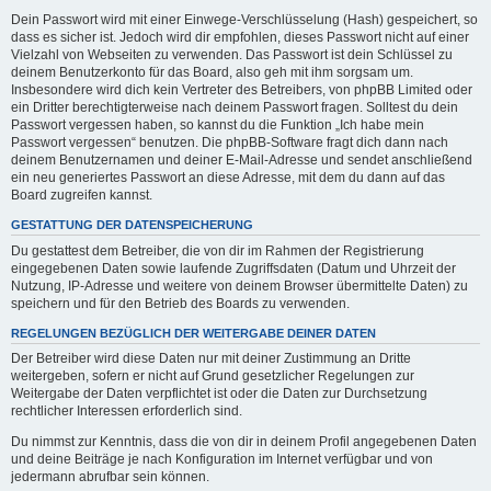
Dein Passwort wird mit einer Einwege-Verschlüsselung (Hash) gespeichert, so
dass es sicher ist. Jedoch wird dir empfohlen, dieses Passwort nicht auf einer
Vielzahl von Webseiten zu verwenden. Das Passwort ist dein Schlüssel zu
deinem Benutzerkonto für das Board, also geh mit ihm sorgsam um.
Insbesondere wird dich kein Vertreter des Betreibers, von phpBB Limited oder
ein Dritter berechtigterweise nach deinem Passwort fragen. Solltest du dein
Passwort vergessen haben, so kannst du die Funktion „Ich habe mein
Passwort vergessen“ benutzen. Die phpBB-Software fragt dich dann nach
deinem Benutzernamen und deiner E-Mail-Adresse und sendet anschließend
ein neu generiertes Passwort an diese Adresse, mit dem du dann auf das
Board zugreifen kannst.
GESTATTUNG DER DATENSPEICHERUNG
Du gestattest dem Betreiber, die von dir im Rahmen der Registrierung
eingegebenen Daten sowie laufende Zugriffsdaten (Datum und Uhrzeit der
Nutzung, IP-Adresse und weitere von deinem Browser übermittelte Daten) zu
speichern und für den Betrieb des Boards zu verwenden.
REGELUNGEN BEZÜGLICH DER WEITERGABE DEINER DATEN
Der Betreiber wird diese Daten nur mit deiner Zustimmung an Dritte
weitergeben, sofern er nicht auf Grund gesetzlicher Regelungen zur
Weitergabe der Daten verpflichtet ist oder die Daten zur Durchsetzung
rechtlicher Interessen erforderlich sind.
Du nimmst zur Kenntnis, dass die von dir in deinem Profil angegebenen Daten
und deine Beiträge je nach Konfiguration im Internet verfügbar und von
jedermann abrufbar sein können.