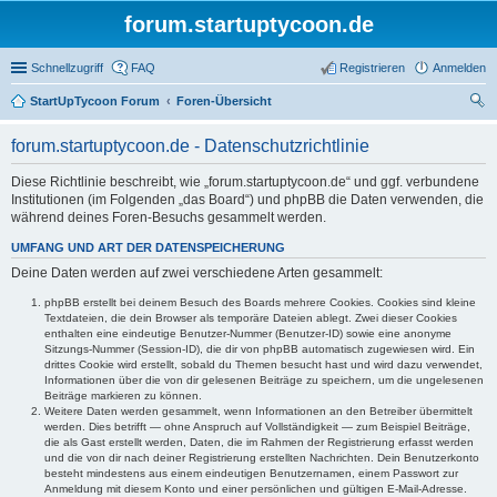
forum.startuptycoon.de
Schnellzugriff
FAQ
Registrieren
Anmelden
StartUpTycoon Forum
Foren-Übersicht
uc
forum.startuptycoon.de - Datenschutzrichtlinie
he
Diese Richtlinie beschreibt, wie „forum.startuptycoon.de“ und ggf. verbundene
Institutionen (im Folgenden „das Board“) und phpBB die Daten verwenden, die
während deines Foren-Besuchs gesammelt werden.
UMFANG UND ART DER DATENSPEICHERUNG
Deine Daten werden auf zwei verschiedene Arten gesammelt:
phpBB erstellt bei deinem Besuch des Boards mehrere Cookies. Cookies sind kleine
Textdateien, die dein Browser als temporäre Dateien ablegt. Zwei dieser Cookies
enthalten eine eindeutige Benutzer-Nummer (Benutzer-ID) sowie eine anonyme
Sitzungs-Nummer (Session-ID), die dir von phpBB automatisch zugewiesen wird. Ein
drittes Cookie wird erstellt, sobald du Themen besucht hast und wird dazu verwendet,
Informationen über die von dir gelesenen Beiträge zu speichern, um die ungelesenen
Beiträge markieren zu können.
Weitere Daten werden gesammelt, wenn Informationen an den Betreiber übermittelt
werden. Dies betrifft — ohne Anspruch auf Vollständigkeit — zum Beispiel Beiträge,
die als Gast erstellt werden, Daten, die im Rahmen der Registrierung erfasst werden
und die von dir nach deiner Registrierung erstellten Nachrichten. Dein Benutzerkonto
besteht mindestens aus einem eindeutigen Benutzernamen, einem Passwort zur
Anmeldung mit diesem Konto und einer persönlichen und gültigen E-Mail-Adresse.