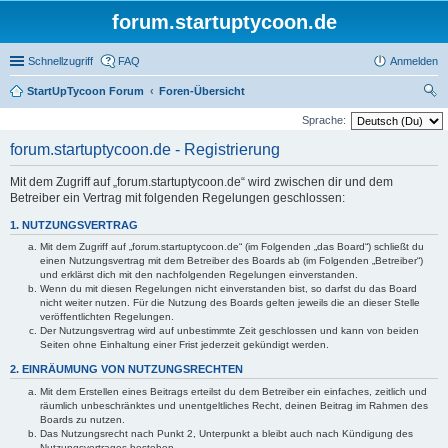
forum.startuptycoon.de
Schnellzugriff
FAQ
Anmelden
StartUpTycoon Forum
Foren-Übersicht
uc
Sprache:
he
forum.startuptycoon.de - Registrierung
Mit dem Zugriff auf „forum.startuptycoon.de“ wird zwischen dir und dem
Betreiber ein Vertrag mit folgenden Regelungen geschlossen:
1. NUTZUNGSVERTRAG
Mit dem Zugriff auf „forum.startuptycoon.de“ (im Folgenden „das Board“) schließt du
einen Nutzungsvertrag mit dem Betreiber des Boards ab (im Folgenden „Betreiber“)
und erklärst dich mit den nachfolgenden Regelungen einverstanden.
Wenn du mit diesen Regelungen nicht einverstanden bist, so darfst du das Board
nicht weiter nutzen. Für die Nutzung des Boards gelten jeweils die an dieser Stelle
veröffentlichten Regelungen.
Der Nutzungsvertrag wird auf unbestimmte Zeit geschlossen und kann von beiden
Seiten ohne Einhaltung einer Frist jederzeit gekündigt werden.
2. EINRÄUMUNG VON NUTZUNGSRECHTEN
Mit dem Erstellen eines Beitrags erteilst du dem Betreiber ein einfaches, zeitlich und
räumlich unbeschränktes und unentgeltliches Recht, deinen Beitrag im Rahmen des
Boards zu nutzen.
Das Nutzungsrecht nach Punkt 2, Unterpunkt a bleibt auch nach Kündigung des
Nutzungsvertrages bestehen.