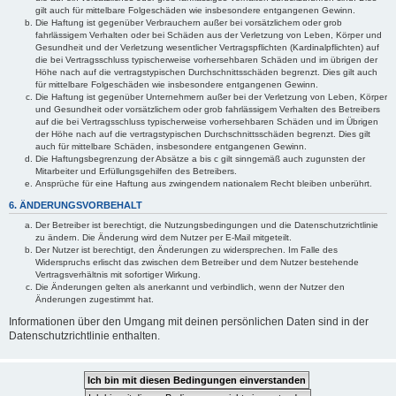
gilt auch für mittelbare Folgeschäden wie insbesondere entgangenen Gewinn.
Die Haftung ist gegenüber Verbrauchern außer bei vorsätzlichem oder grob
fahrlässigem Verhalten oder bei Schäden aus der Verletzung von Leben, Körper und
Gesundheit und der Verletzung wesentlicher Vertragspflichten (Kardinalpflichten) auf
die bei Vertragsschluss typischerweise vorhersehbaren Schäden und im übrigen der
Höhe nach auf die vertragstypischen Durchschnittsschäden begrenzt. Dies gilt auch
für mittelbare Folgeschäden wie insbesondere entgangenen Gewinn.
Die Haftung ist gegenüber Unternehmern außer bei der Verletzung von Leben, Körper
und Gesundheit oder vorsätzlichem oder grob fahrlässigem Verhalten des Betreibers
auf die bei Vertragsschluss typischerweise vorhersehbaren Schäden und im Übrigen
der Höhe nach auf die vertragstypischen Durchschnittsschäden begrenzt. Dies gilt
auch für mittelbare Schäden, insbesondere entgangenen Gewinn.
Die Haftungsbegrenzung der Absätze a bis c gilt sinngemäß auch zugunsten der
Mitarbeiter und Erfüllungsgehilfen des Betreibers.
Ansprüche für eine Haftung aus zwingendem nationalem Recht bleiben unberührt.
6. ÄNDERUNGSVORBEHALT
Der Betreiber ist berechtigt, die Nutzungsbedingungen und die Datenschutzrichtlinie
zu ändern. Die Änderung wird dem Nutzer per E-Mail mitgeteilt.
Der Nutzer ist berechtigt, den Änderungen zu widersprechen. Im Falle des
Widerspruchs erlischt das zwischen dem Betreiber und dem Nutzer bestehende
Vertragsverhältnis mit sofortiger Wirkung.
Die Änderungen gelten als anerkannt und verbindlich, wenn der Nutzer den
Änderungen zugestimmt hat.
Informationen über den Umgang mit deinen persönlichen Daten sind in der
Datenschutzrichtlinie enthalten.