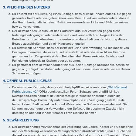
3. PFLICHTEN DES NUTZERS
Du erklärst mit der Erstellung eines Beitrags, dass er keine Inhalte enthält, die gegen
geltendes Recht oder die guten Sitten verstoßen. Du erklärst insbesondere, dass du
das Recht besitzt, die in deinen Beiträgen verwendeten Links und Bilder zu setzen
bzw. zu verwenden.
Der Betreiber des Boards übt das Hausrecht aus. Bei Verstößen gegen diese
Nutzungsbedingungen oder anderer im Board veröffentlichten Regeln kann der
Betreiber dich nach Abmahnung zeitweise oder dauerhaft von der Nutzung dieses
Boards ausschließen und dir ein Hausverbot erteilen.
Du nimmst zur Kenntnis, dass der Betreiber keine Verantwortung für die Inhalte von
Beiträgen übernimmt, die er nicht selbst erstellt hat oder die er nicht zur Kenntnis
genommen hat. Du gestattest dem Betreiber, dein Benutzerkonto, Beiträge und
Funktionen jederzeit zu löschen oder zu sperren.
Du gestattest dem Betreiber darüber hinaus, deine Beiträge abzuändern, sofern sie
gegen o. g. Regeln verstoßen oder geeignet sind, dem Betreiber oder einem Dritten
Schaden zuzufügen.
4. GENERAL PUBLIC LICENSE
Du nimmst zur Kenntnis, dass es sich bei phpBB um eine unter der „
GNU General
Public License v2
“ (GPL) bereitgestellten Foren-Software von phpBB Limited
(www.phpbb.com) handelt; deutschsprachige Informationen werden durch die
deutschsprachige Community unter www.phpbb.de zur Verfügung gestellt. Beide
haben keinen Einfluss auf die Art und Weise, wie die Software verwendet wird. Sie
können insbesondere die Verwendung der Software für bestimmte Zwecke nicht
untersagen oder auf Inhalte fremder Foren Einfluss nehmen.
5. GEWÄHRLEISTUNG
Der Betreiber haftet mit Ausnahme der Verletzung von Leben, Körper und Gesundheit
und der Verletzung wesentlicher Vertragspflichten (Kardinalpflichten) nur für Schäden,
die auf ein vorsätzliches oder grob fahrlässiges Verhalten zurückzuführen sind. Dies