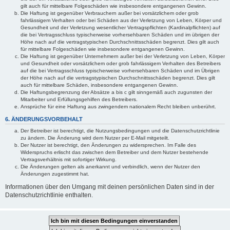
gilt auch für mittelbare Folgeschäden wie insbesondere entgangenen Gewinn.
Die Haftung ist gegenüber Verbrauchern außer bei vorsätzlichem oder grob
fahrlässigem Verhalten oder bei Schäden aus der Verletzung von Leben, Körper und
Gesundheit und der Verletzung wesentlicher Vertragspflichten (Kardinalpflichten) auf
die bei Vertragsschluss typischerweise vorhersehbaren Schäden und im übrigen der
Höhe nach auf die vertragstypischen Durchschnittsschäden begrenzt. Dies gilt auch
für mittelbare Folgeschäden wie insbesondere entgangenen Gewinn.
Die Haftung ist gegenüber Unternehmern außer bei der Verletzung von Leben, Körper
und Gesundheit oder vorsätzlichem oder grob fahrlässigem Verhalten des Betreibers
auf die bei Vertragsschluss typischerweise vorhersehbaren Schäden und im Übrigen
der Höhe nach auf die vertragstypischen Durchschnittsschäden begrenzt. Dies gilt
auch für mittelbare Schäden, insbesondere entgangenen Gewinn.
Die Haftungsbegrenzung der Absätze a bis c gilt sinngemäß auch zugunsten der
Mitarbeiter und Erfüllungsgehilfen des Betreibers.
Ansprüche für eine Haftung aus zwingendem nationalem Recht bleiben unberührt.
6. ÄNDERUNGSVORBEHALT
Der Betreiber ist berechtigt, die Nutzungsbedingungen und die Datenschutzrichtlinie
zu ändern. Die Änderung wird dem Nutzer per E-Mail mitgeteilt.
Der Nutzer ist berechtigt, den Änderungen zu widersprechen. Im Falle des
Widerspruchs erlischt das zwischen dem Betreiber und dem Nutzer bestehende
Vertragsverhältnis mit sofortiger Wirkung.
Die Änderungen gelten als anerkannt und verbindlich, wenn der Nutzer den
Änderungen zugestimmt hat.
Informationen über den Umgang mit deinen persönlichen Daten sind in der
Datenschutzrichtlinie enthalten.