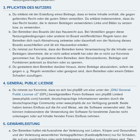
3. PFLICHTEN DES NUTZERS
Du erklärst mit der Erstellung eines Beitrags, dass er keine Inhalte enthält, die gegen
geltendes Recht oder die guten Sitten verstoßen. Du erklärst insbesondere, dass du
das Recht besitzt, die in deinen Beiträgen verwendeten Links und Bilder zu setzen
bzw. zu verwenden.
Der Betreiber des Boards übt das Hausrecht aus. Bei Verstößen gegen diese
Nutzungsbedingungen oder anderer im Board veröffentlichten Regeln kann der
Betreiber dich nach Abmahnung zeitweise oder dauerhaft von der Nutzung dieses
Boards ausschließen und dir ein Hausverbot erteilen.
Du nimmst zur Kenntnis, dass der Betreiber keine Verantwortung für die Inhalte von
Beiträgen übernimmt, die er nicht selbst erstellt hat oder die er nicht zur Kenntnis
genommen hat. Du gestattest dem Betreiber, dein Benutzerkonto, Beiträge und
Funktionen jederzeit zu löschen oder zu sperren.
Du gestattest dem Betreiber darüber hinaus, deine Beiträge abzuändern, sofern sie
gegen o. g. Regeln verstoßen oder geeignet sind, dem Betreiber oder einem Dritten
Schaden zuzufügen.
4. GENERAL PUBLIC LICENSE
Du nimmst zur Kenntnis, dass es sich bei phpBB um eine unter der „
GNU General
Public License v2
“ (GPL) bereitgestellten Foren-Software von phpBB Limited
(www.phpbb.com) handelt; deutschsprachige Informationen werden durch die
deutschsprachige Community unter www.phpbb.de zur Verfügung gestellt. Beide
haben keinen Einfluss auf die Art und Weise, wie die Software verwendet wird. Sie
können insbesondere die Verwendung der Software für bestimmte Zwecke nicht
untersagen oder auf Inhalte fremder Foren Einfluss nehmen.
5. GEWÄHRLEISTUNG
Der Betreiber haftet mit Ausnahme der Verletzung von Leben, Körper und Gesundheit
und der Verletzung wesentlicher Vertragspflichten (Kardinalpflichten) nur für Schäden,
die auf ein vorsätzliches oder grob fahrlässiges Verhalten zurückzuführen sind. Dies