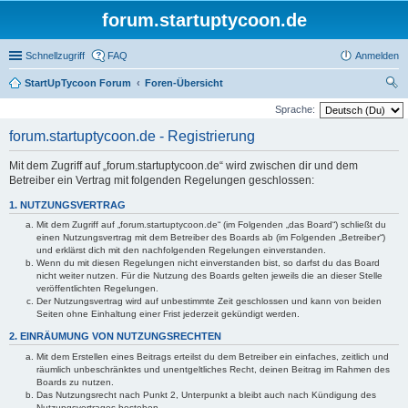
forum.startuptycoon.de
Schnellzugriff
FAQ
Anmelden
StartUpTycoon Forum
Foren-Übersicht
uc
Sprache:
he
forum.startuptycoon.de - Registrierung
Mit dem Zugriff auf „forum.startuptycoon.de“ wird zwischen dir und dem
Betreiber ein Vertrag mit folgenden Regelungen geschlossen:
1. NUTZUNGSVERTRAG
Mit dem Zugriff auf „forum.startuptycoon.de“ (im Folgenden „das Board“) schließt du
einen Nutzungsvertrag mit dem Betreiber des Boards ab (im Folgenden „Betreiber“)
und erklärst dich mit den nachfolgenden Regelungen einverstanden.
Wenn du mit diesen Regelungen nicht einverstanden bist, so darfst du das Board
nicht weiter nutzen. Für die Nutzung des Boards gelten jeweils die an dieser Stelle
veröffentlichten Regelungen.
Der Nutzungsvertrag wird auf unbestimmte Zeit geschlossen und kann von beiden
Seiten ohne Einhaltung einer Frist jederzeit gekündigt werden.
2. EINRÄUMUNG VON NUTZUNGSRECHTEN
Mit dem Erstellen eines Beitrags erteilst du dem Betreiber ein einfaches, zeitlich und
räumlich unbeschränktes und unentgeltliches Recht, deinen Beitrag im Rahmen des
Boards zu nutzen.
Das Nutzungsrecht nach Punkt 2, Unterpunkt a bleibt auch nach Kündigung des
Nutzungsvertrages bestehen.