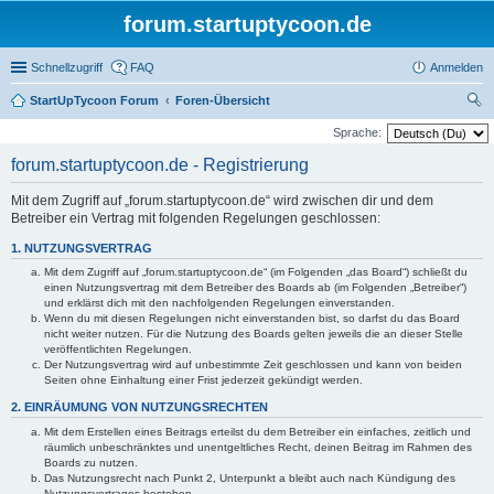
forum.startuptycoon.de
Schnellzugriff
FAQ
Anmelden
StartUpTycoon Forum
Foren-Übersicht
uc
Sprache:
he
forum.startuptycoon.de - Registrierung
Mit dem Zugriff auf „forum.startuptycoon.de“ wird zwischen dir und dem
Betreiber ein Vertrag mit folgenden Regelungen geschlossen:
1. NUTZUNGSVERTRAG
Mit dem Zugriff auf „forum.startuptycoon.de“ (im Folgenden „das Board“) schließt du
einen Nutzungsvertrag mit dem Betreiber des Boards ab (im Folgenden „Betreiber“)
und erklärst dich mit den nachfolgenden Regelungen einverstanden.
Wenn du mit diesen Regelungen nicht einverstanden bist, so darfst du das Board
nicht weiter nutzen. Für die Nutzung des Boards gelten jeweils die an dieser Stelle
veröffentlichten Regelungen.
Der Nutzungsvertrag wird auf unbestimmte Zeit geschlossen und kann von beiden
Seiten ohne Einhaltung einer Frist jederzeit gekündigt werden.
2. EINRÄUMUNG VON NUTZUNGSRECHTEN
Mit dem Erstellen eines Beitrags erteilst du dem Betreiber ein einfaches, zeitlich und
räumlich unbeschränktes und unentgeltliches Recht, deinen Beitrag im Rahmen des
Boards zu nutzen.
Das Nutzungsrecht nach Punkt 2, Unterpunkt a bleibt auch nach Kündigung des
Nutzungsvertrages bestehen.