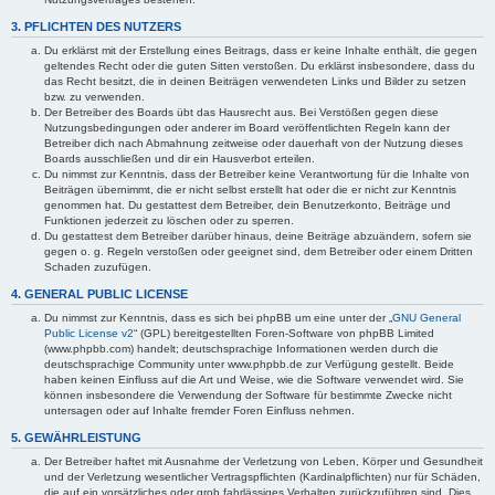
3. PFLICHTEN DES NUTZERS
Du erklärst mit der Erstellung eines Beitrags, dass er keine Inhalte enthält, die gegen
geltendes Recht oder die guten Sitten verstoßen. Du erklärst insbesondere, dass du
das Recht besitzt, die in deinen Beiträgen verwendeten Links und Bilder zu setzen
bzw. zu verwenden.
Der Betreiber des Boards übt das Hausrecht aus. Bei Verstößen gegen diese
Nutzungsbedingungen oder anderer im Board veröffentlichten Regeln kann der
Betreiber dich nach Abmahnung zeitweise oder dauerhaft von der Nutzung dieses
Boards ausschließen und dir ein Hausverbot erteilen.
Du nimmst zur Kenntnis, dass der Betreiber keine Verantwortung für die Inhalte von
Beiträgen übernimmt, die er nicht selbst erstellt hat oder die er nicht zur Kenntnis
genommen hat. Du gestattest dem Betreiber, dein Benutzerkonto, Beiträge und
Funktionen jederzeit zu löschen oder zu sperren.
Du gestattest dem Betreiber darüber hinaus, deine Beiträge abzuändern, sofern sie
gegen o. g. Regeln verstoßen oder geeignet sind, dem Betreiber oder einem Dritten
Schaden zuzufügen.
4. GENERAL PUBLIC LICENSE
Du nimmst zur Kenntnis, dass es sich bei phpBB um eine unter der „
GNU General
Public License v2
“ (GPL) bereitgestellten Foren-Software von phpBB Limited
(www.phpbb.com) handelt; deutschsprachige Informationen werden durch die
deutschsprachige Community unter www.phpbb.de zur Verfügung gestellt. Beide
haben keinen Einfluss auf die Art und Weise, wie die Software verwendet wird. Sie
können insbesondere die Verwendung der Software für bestimmte Zwecke nicht
untersagen oder auf Inhalte fremder Foren Einfluss nehmen.
5. GEWÄHRLEISTUNG
Der Betreiber haftet mit Ausnahme der Verletzung von Leben, Körper und Gesundheit
und der Verletzung wesentlicher Vertragspflichten (Kardinalpflichten) nur für Schäden,
die auf ein vorsätzliches oder grob fahrlässiges Verhalten zurückzuführen sind. Dies