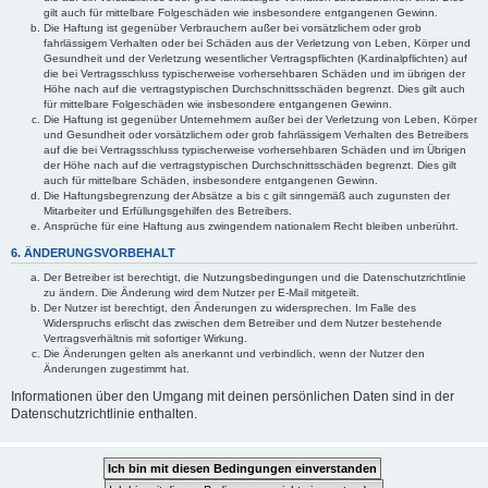
gilt auch für mittelbare Folgeschäden wie insbesondere entgangenen Gewinn.
Die Haftung ist gegenüber Verbrauchern außer bei vorsätzlichem oder grob
fahrlässigem Verhalten oder bei Schäden aus der Verletzung von Leben, Körper und
Gesundheit und der Verletzung wesentlicher Vertragspflichten (Kardinalpflichten) auf
die bei Vertragsschluss typischerweise vorhersehbaren Schäden und im übrigen der
Höhe nach auf die vertragstypischen Durchschnittsschäden begrenzt. Dies gilt auch
für mittelbare Folgeschäden wie insbesondere entgangenen Gewinn.
Die Haftung ist gegenüber Unternehmern außer bei der Verletzung von Leben, Körper
und Gesundheit oder vorsätzlichem oder grob fahrlässigem Verhalten des Betreibers
auf die bei Vertragsschluss typischerweise vorhersehbaren Schäden und im Übrigen
der Höhe nach auf die vertragstypischen Durchschnittsschäden begrenzt. Dies gilt
auch für mittelbare Schäden, insbesondere entgangenen Gewinn.
Die Haftungsbegrenzung der Absätze a bis c gilt sinngemäß auch zugunsten der
Mitarbeiter und Erfüllungsgehilfen des Betreibers.
Ansprüche für eine Haftung aus zwingendem nationalem Recht bleiben unberührt.
6. ÄNDERUNGSVORBEHALT
Der Betreiber ist berechtigt, die Nutzungsbedingungen und die Datenschutzrichtlinie
zu ändern. Die Änderung wird dem Nutzer per E-Mail mitgeteilt.
Der Nutzer ist berechtigt, den Änderungen zu widersprechen. Im Falle des
Widerspruchs erlischt das zwischen dem Betreiber und dem Nutzer bestehende
Vertragsverhältnis mit sofortiger Wirkung.
Die Änderungen gelten als anerkannt und verbindlich, wenn der Nutzer den
Änderungen zugestimmt hat.
Informationen über den Umgang mit deinen persönlichen Daten sind in der
Datenschutzrichtlinie enthalten.