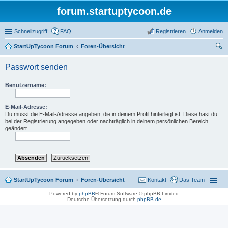
forum.startuptycoon.de
Schnellzugriff
FAQ
Registrieren
Anmelden
StartUpTycoon Forum
Foren-Übersicht
uc
Passwort senden
he
Benutzername:
E-Mail-Adresse:
Du musst die E-Mail-Adresse angeben, die in deinem Profil hinterlegt ist. Diese hast du
bei der Registrierung angegeben oder nachträglich in deinem persönlichen Bereich
geändert.
StartUpTycoon Forum
Foren-Übersicht
Kontakt
Das Team
Powered by
phpBB
® Forum Software © phpBB Limited
Deutsche Übersetzung durch
phpBB.de