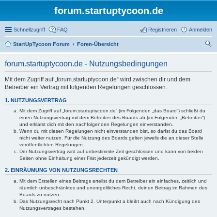
forum.startuptycoon.de
Schnellzugriff
FAQ
Registrieren
Anmelden
StartUpTycoon Forum
Foren-Übersicht
uc
forum.startuptycoon.de - Nutzungsbedingungen
he
Mit dem Zugriff auf „forum.startuptycoon.de“ wird zwischen dir und dem
Betreiber ein Vertrag mit folgenden Regelungen geschlossen:
1. NUTZUNGSVERTRAG
Mit dem Zugriff auf „forum.startuptycoon.de“ (im Folgenden „das Board“) schließt du
einen Nutzungsvertrag mit dem Betreiber des Boards ab (im Folgenden „Betreiber“)
und erklärst dich mit den nachfolgenden Regelungen einverstanden.
Wenn du mit diesen Regelungen nicht einverstanden bist, so darfst du das Board
nicht weiter nutzen. Für die Nutzung des Boards gelten jeweils die an dieser Stelle
veröffentlichten Regelungen.
Der Nutzungsvertrag wird auf unbestimmte Zeit geschlossen und kann von beiden
Seiten ohne Einhaltung einer Frist jederzeit gekündigt werden.
2. EINRÄUMUNG VON NUTZUNGSRECHTEN
Mit dem Erstellen eines Beitrags erteilst du dem Betreiber ein einfaches, zeitlich und
räumlich unbeschränktes und unentgeltliches Recht, deinen Beitrag im Rahmen des
Boards zu nutzen.
Das Nutzungsrecht nach Punkt 2, Unterpunkt a bleibt auch nach Kündigung des
Nutzungsvertrages bestehen.