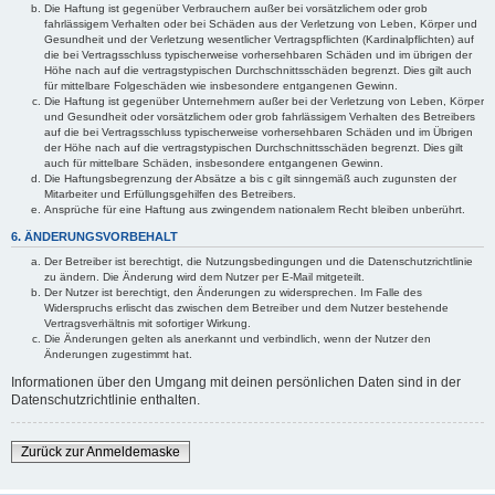
Die Haftung ist gegenüber Verbrauchern außer bei vorsätzlichem oder grob
fahrlässigem Verhalten oder bei Schäden aus der Verletzung von Leben, Körper und
Gesundheit und der Verletzung wesentlicher Vertragspflichten (Kardinalpflichten) auf
die bei Vertragsschluss typischerweise vorhersehbaren Schäden und im übrigen der
Höhe nach auf die vertragstypischen Durchschnittsschäden begrenzt. Dies gilt auch
für mittelbare Folgeschäden wie insbesondere entgangenen Gewinn.
Die Haftung ist gegenüber Unternehmern außer bei der Verletzung von Leben, Körper
und Gesundheit oder vorsätzlichem oder grob fahrlässigem Verhalten des Betreibers
auf die bei Vertragsschluss typischerweise vorhersehbaren Schäden und im Übrigen
der Höhe nach auf die vertragstypischen Durchschnittsschäden begrenzt. Dies gilt
auch für mittelbare Schäden, insbesondere entgangenen Gewinn.
Die Haftungsbegrenzung der Absätze a bis c gilt sinngemäß auch zugunsten der
Mitarbeiter und Erfüllungsgehilfen des Betreibers.
Ansprüche für eine Haftung aus zwingendem nationalem Recht bleiben unberührt.
6. ÄNDERUNGSVORBEHALT
Der Betreiber ist berechtigt, die Nutzungsbedingungen und die Datenschutzrichtlinie
zu ändern. Die Änderung wird dem Nutzer per E-Mail mitgeteilt.
Der Nutzer ist berechtigt, den Änderungen zu widersprechen. Im Falle des
Widerspruchs erlischt das zwischen dem Betreiber und dem Nutzer bestehende
Vertragsverhältnis mit sofortiger Wirkung.
Die Änderungen gelten als anerkannt und verbindlich, wenn der Nutzer den
Änderungen zugestimmt hat.
Informationen über den Umgang mit deinen persönlichen Daten sind in der
Datenschutzrichtlinie enthalten.
Zurück zur Anmeldemaske