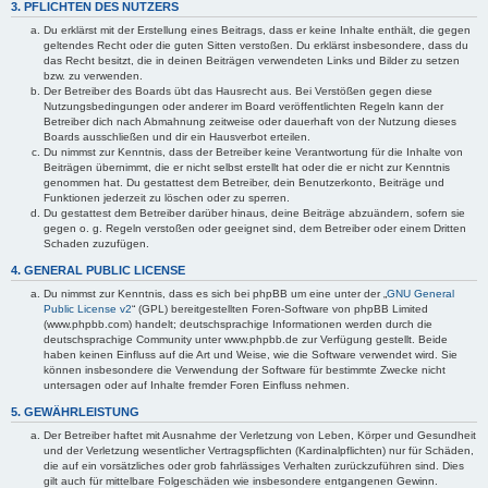
3. PFLICHTEN DES NUTZERS
Du erklärst mit der Erstellung eines Beitrags, dass er keine Inhalte enthält, die gegen
geltendes Recht oder die guten Sitten verstoßen. Du erklärst insbesondere, dass du
das Recht besitzt, die in deinen Beiträgen verwendeten Links und Bilder zu setzen
bzw. zu verwenden.
Der Betreiber des Boards übt das Hausrecht aus. Bei Verstößen gegen diese
Nutzungsbedingungen oder anderer im Board veröffentlichten Regeln kann der
Betreiber dich nach Abmahnung zeitweise oder dauerhaft von der Nutzung dieses
Boards ausschließen und dir ein Hausverbot erteilen.
Du nimmst zur Kenntnis, dass der Betreiber keine Verantwortung für die Inhalte von
Beiträgen übernimmt, die er nicht selbst erstellt hat oder die er nicht zur Kenntnis
genommen hat. Du gestattest dem Betreiber, dein Benutzerkonto, Beiträge und
Funktionen jederzeit zu löschen oder zu sperren.
Du gestattest dem Betreiber darüber hinaus, deine Beiträge abzuändern, sofern sie
gegen o. g. Regeln verstoßen oder geeignet sind, dem Betreiber oder einem Dritten
Schaden zuzufügen.
4. GENERAL PUBLIC LICENSE
Du nimmst zur Kenntnis, dass es sich bei phpBB um eine unter der „
GNU General
Public License v2
“ (GPL) bereitgestellten Foren-Software von phpBB Limited
(www.phpbb.com) handelt; deutschsprachige Informationen werden durch die
deutschsprachige Community unter www.phpbb.de zur Verfügung gestellt. Beide
haben keinen Einfluss auf die Art und Weise, wie die Software verwendet wird. Sie
können insbesondere die Verwendung der Software für bestimmte Zwecke nicht
untersagen oder auf Inhalte fremder Foren Einfluss nehmen.
5. GEWÄHRLEISTUNG
Der Betreiber haftet mit Ausnahme der Verletzung von Leben, Körper und Gesundheit
und der Verletzung wesentlicher Vertragspflichten (Kardinalpflichten) nur für Schäden,
die auf ein vorsätzliches oder grob fahrlässiges Verhalten zurückzuführen sind. Dies
gilt auch für mittelbare Folgeschäden wie insbesondere entgangenen Gewinn.