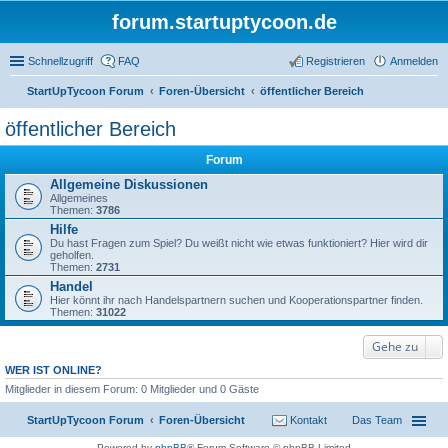
forum.startuptycoon.de
Schnellzugriff
FAQ
Registrieren
Anmelden
StartUpTycoon Forum
Foren-Übersicht
öffentlicher Bereich
uc
öffentlicher Bereich
he
Forum
Allgemeine Diskussionen
Allgemeines
Themen:
3786
Hilfe
Du hast Fragen zum Spiel? Du weißt nicht wie etwas funktioniert? Hier wird dir
geholfen.
Themen:
2731
Handel
Hier könnt ihr nach Handelspartnern suchen und Kooperationspartner finden.
Themen:
31022
Gehe zu
WER IST ONLINE?
Mitglieder in diesem Forum: 0 Mitglieder und 0 Gäste
StartUpTycoon Forum
Foren-Übersicht
Kontakt
Das Team
Powered by
phpBB
® Forum Software © phpBB Limited