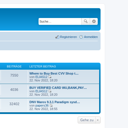
Registrieren
Anmelden
BEITRÄGE
LETZTER BEITRAG
Where to Buy Best CVV Shop t…
7550
von
ELIAS12
N
22. Nov 2022, 18:20
e
u
BUY VERIFIED CARD WU,BANK,PAY…
4036
e
von
ELIAS12
s
N
22. Nov 2022, 18:20
t
e
e
u
DNV Maros 9.3.1 Paradigm sysd…
32402
r
e
von
papers36
B
s
N
22. Nov 2022, 18:55
e
t
e
i
e
u
t
r
e
Gehe zu
r
B
s
a
e
t
g