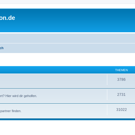
on.de
ich
THEMEN
3786
2731
t? Hier wird dir geholfen.
31022
partner finden.