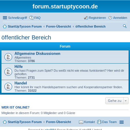
forum.startuptycoon.de
Schnellzugriff
FAQ
Registrieren
Anmelden
StartUpTycoon Forum
Foren-Übersicht
öffentlicher Bereich
uc
öffentlicher Bereich
he
Forum
Allgemeine Diskussionen
Allgemeines
Themen:
3786
Hilfe
Du hast Fragen zum Spiel? Du weißt nicht wie etwas funktioniert? Hier wird dir
geholfen.
Themen:
2731
Handel
Hier könnt ihr nach Handelspartnern suchen und Kooperationspartner finden.
Themen:
31022
Gehe zu
WER IST ONLINE?
Mitglieder in diesem Forum: 0 Mitglieder und 0 Gäste
StartUpTycoon Forum
Foren-Übersicht
Kontakt
Das Team
Powered by
phpBB
® Forum Software © phpBB Limited