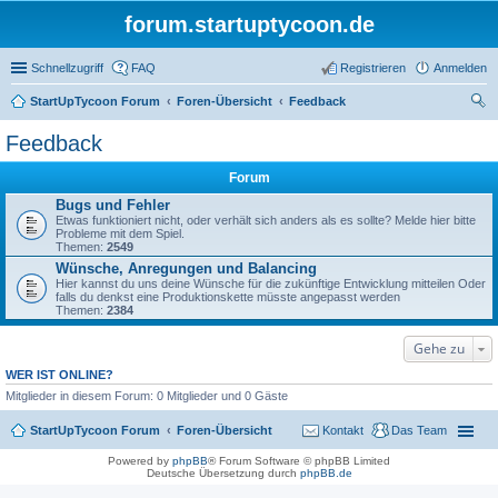
forum.startuptycoon.de
Schnellzugriff
FAQ
Registrieren
Anmelden
StartUpTycoon Forum
Foren-Übersicht
Feedback
uc
Feedback
he
Forum
Bugs und Fehler
Etwas funktioniert nicht, oder verhält sich anders als es sollte? Melde hier bitte
Probleme mit dem Spiel.
Themen:
2549
Wünsche, Anregungen und Balancing
Hier kannst du uns deine Wünsche für die zukünftige Entwicklung mitteilen Oder
falls du denkst eine Produktionskette müsste angepasst werden
Themen:
2384
Gehe zu
WER IST ONLINE?
Mitglieder in diesem Forum: 0 Mitglieder und 0 Gäste
StartUpTycoon Forum
Foren-Übersicht
Kontakt
Das Team
Powered by
phpBB
® Forum Software © phpBB Limited
Deutsche Übersetzung durch
phpBB.de