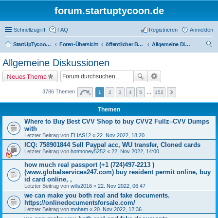
forum.startuptycoon.de
Schnellzugriff
FAQ
Registrieren
Anmelden
StartUpTycoon Forum
Foren-Übersicht
öffentlicher Bereich
Allgemeine Diskussionen
uc
Allgemeine Diskussionen
he
Neues Thema
3786 Themen
1
2
3
4
5
…
152
Themen
Where to Buy Best CVV Shop to buy CVV2 Fullz–CVV Dumps
with
Letzter Beitrag von
ELIAS12
«
22. Nov 2022, 18:20
ICQ: 758901844 Sell Paypal acc, WU transfer, Cloned cards
Letzter Beitrag von
hotmoney5252
«
22. Nov 2022, 14:00
how much real passport (+1 (724)497-2213 )
(www.globalservices247.com) buy resident permit online, buy
id card online, ,
Letzter Beitrag von
wills2016
«
22. Nov 2022, 06:47
we can make you both real and fake documents.
https://onlinedocumentsforsale.com/
Letzter Beitrag von
moham
«
20. Nov 2022, 12:36