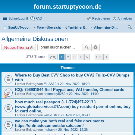
forum.startuptycoon.de
Schnellzugriff
FAQ
Registrieren
Anmelden
StartUpTycoon Forum
Foren-Übersicht
öffentlicher Bereich
Allgemeine Diskussionen
uc
Allgemeine Diskussionen
he
Neues Thema
3786 Themen
1
2
3
4
5
…
152
Themen
Where to Buy Best CVV Shop to buy CVV2 Fullz–CVV Dumps
with
Letzter Beitrag von
ELIAS12
«
22. Nov 2022, 18:20
ICQ: 758901844 Sell Paypal acc, WU transfer, Cloned cards
Letzter Beitrag von
hotmoney5252
«
22. Nov 2022, 14:00
how much real passport (+1 (724)497-2213 )
(www.globalservices247.com) buy resident permit online, buy
id card online, ,
Letzter Beitrag von
wills2016
«
22. Nov 2022, 06:47
we can make you both real and fake documents.
https://onlinedocumentsforsale.com/
Letzter Beitrag von
moham
«
20. Nov 2022, 12:36