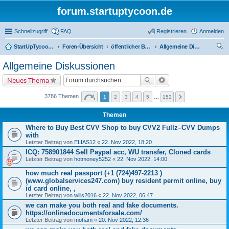
forum.startuptycoon.de
Schnellzugriff
FAQ
Registrieren
Anmelden
StartUpTycoon Forum
Foren-Übersicht
öffentlicher Bereich
Allgemeine Diskussionen
uc
Allgemeine Diskussionen
he
Neues Thema
3786 Themen
1
2
3
4
5
…
152
Themen
Where to Buy Best CVV Shop to buy CVV2 Fullz–CVV Dumps
with
Letzter Beitrag von
ELIAS12
«
22. Nov 2022, 18:20
ICQ: 758901844 Sell Paypal acc, WU transfer, Cloned cards
Letzter Beitrag von
hotmoney5252
«
22. Nov 2022, 14:00
how much real passport (+1 (724)497-2213 )
(www.globalservices247.com) buy resident permit online, buy
id card online, ,
Letzter Beitrag von
wills2016
«
22. Nov 2022, 06:47
we can make you both real and fake documents.
https://onlinedocumentsforsale.com/
Letzter Beitrag von
moham
«
20. Nov 2022, 12:36