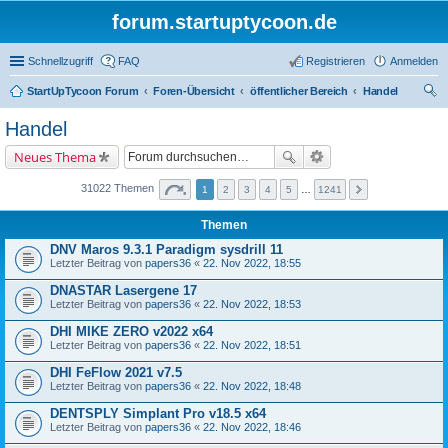
forum.startuptycoon.de
Schnellzugriff
FAQ
Registrieren
Anmelden
StartUpTycoon Forum
Foren-Übersicht
öffentlicher Bereich
Handel
uc
Handel
he
Neues Thema
31022 Themen
1
2
3
4
5
…
1241
Themen
DNV Maros 9.3.1 Paradigm sysdrill 11
Letzter Beitrag von
papers36
«
22. Nov 2022, 18:55
DNASTAR Lasergene 17
Letzter Beitrag von
papers36
«
22. Nov 2022, 18:53
DHI MIKE ZERO v2022 x64
Letzter Beitrag von
papers36
«
22. Nov 2022, 18:51
DHI FeFlow 2021 v7.5
Letzter Beitrag von
papers36
«
22. Nov 2022, 18:48
DENTSPLY Simplant Pro v18.5 x64
Letzter Beitrag von
papers36
«
22. Nov 2022, 18:46