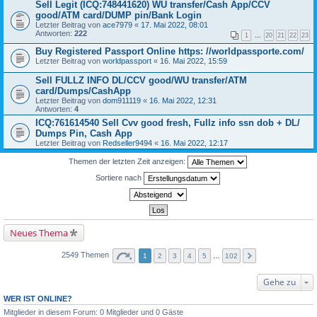
Sell Legit (ICQ:748441620) WU transfer/Cash App/CCV
good/ATM card/DUMP pin/Bank Login
Letzter Beitrag von
ace7979
«
17. Mai 2022, 08:01
Antworten:
222
1
…
20
21
22
23
Buy Registered Passport Online https: //worldpassporte.com/
Letzter Beitrag von
worldpassport
«
16. Mai 2022, 15:59
Sell FULLZ INFO DL/CCV good/WU transfer/ATM
card/Dumps/CashApp
Letzter Beitrag von
dom911119
«
16. Mai 2022, 12:31
Antworten:
4
ICQ:761614540 Sell Cvv good fresh, Fullz info ssn dob + DL/
Dumps Pin, Cash App
Letzter Beitrag von
Redseller9494
«
16. Mai 2022, 12:17
Themen der letzten Zeit anzeigen:
Sortiere nach
Neues Thema
2549 Themen
1
2
3
4
5
…
102
Gehe zu
WER IST ONLINE?
Mitglieder in diesem Forum: 0 Mitglieder und 0 Gäste