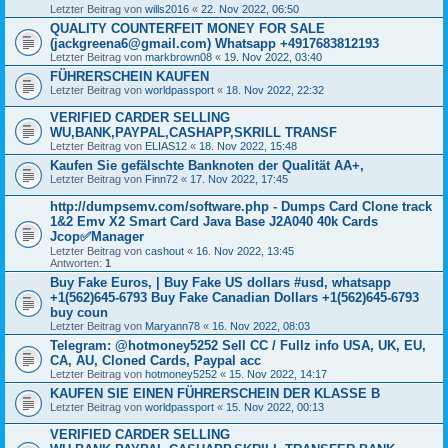
Letzter Beitrag von
wills2016
«
22. Nov 2022, 06:50
QUALITY COUNTERFEIT MONEY FOR SALE
(jackgreena6@gmail.com) Whatsapp +4917683812193
Letzter Beitrag von
markbrown08
«
19. Nov 2022, 03:40
FÜHRERSCHEIN KAUFEN
Letzter Beitrag von
worldpassport
«
18. Nov 2022, 22:32
VERIFIED CARDER SELLING
WU,BANK,PAYPAL,CASHAPP,SKRILL TRANSF
Letzter Beitrag von
ELIAS12
«
18. Nov 2022, 15:48
Kaufen Sie gefälschte Banknoten der Qualität AA+,
Letzter Beitrag von
Finn72
«
17. Nov 2022, 17:45
http://dumpsemv.com/software.php - Dumps Card Clone track
1&2 Emv X2 Smart Card Java Base J2A040 40k Cards
Jcop✅Manager
Letzter Beitrag von
cashout
«
16. Nov 2022, 13:45
Antworten:
1
Buy Fake Euros, | Buy Fake US dollars #usd, whatsapp
+1(562)645-6793 Buy Fake Canadian Dollars +1(562)645-6793
buy coun
Letzter Beitrag von
Maryann78
«
16. Nov 2022, 08:03
Telegram: @hotmoney5252 Sell CC / Fullz info USA, UK, EU,
CA, AU, Cloned Cards, Paypal acc
Letzter Beitrag von
hotmoney5252
«
15. Nov 2022, 14:17
KAUFEN SIE EINEN FÜHRERSCHEIN DER KLASSE B
Letzter Beitrag von
worldpassport
«
15. Nov 2022, 00:13
VERIFIED CARDER SELLING