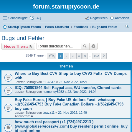
forum.startuptycoon.de
Schnellzugriff
FAQ
Registrieren
Anmelden
StartUpTycoon Forum
Foren-Übersicht
Feedback
Bugs und Fehler
uc
Bugs und Fehler
he
Neues Thema
2549 Themen
1
2
3
4
5
…
102
Themen
Where to Buy Best CVV Shop to buy CVV2 Fullz–CVV Dumps
with
Letzter Beitrag von
ELIAS12
«
22. Nov 2022, 18:21
ICQ: 758901844 Sell Paypal acc, WU transfer, Cloned cards
Letzter Beitrag von
hotmoney5252
«
22. Nov 2022, 14:04
Buy Fake Euros, | Buy Fake US dollars #usd, whatsapp
+1(562)645-6793 Buy Fake Canadian Dollars +1(562)645-6793
buy coun
Letzter Beitrag von
tinavz11
«
22. Nov 2022, 12:49
Antworten:
4
how much real passport (+1 (724)497-2213 )
(www.globalservices247.com) buy resident permit online, buy
id card online