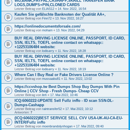
WU,BANK,PAYPAL,CASHAPP,SKRILL TRANSFER BANK
LOGS,DUMPS+PIN,CLONED CARDS
Letzter Beitrag von
ELIAS12
«
14. Nov 2022, 16:54
Kaufen Sie gefälschte Banknoten der Qualität AA+,
Letzter Beitrag von
Finn72
«
13. Nov 2022, 16:27
https://onlinedocumentsforsale.com/
Letzter Beitrag von
moham
«
13. Nov 2022, 04:29
BUY REAL DRIVING LICENSE ONLINE, PASSPORT, ID CARD,
SSN, IELTS, TOEFL online contact on whatsapp::
+12253106484 website:
Letzter Beitrag von
lodisarry
«
11. Nov 2022, 18:28
BUY REAL DRIVING LICENSE ONLINE, PASSPORT, ID CARD,
SSN, IELTS, TOEFL online contact on whatsapp::
+12253106484 website:
Letzter Beitrag von
lodisarry
«
11. Nov 2022, 18:19
Where Can I Buy Real or Fake Drivers License Online ?
Letzter Beitrag von
mussaabu81
«
11. Nov 2022, 13:02
https://ccvshop.tw Best Dumps Shop Buy Dumps With Pin
Online | CCV Shop - Fresh Dumps- Cheap CCV
Letzter Beitrag von
linh
«
17. Mai 2022, 10:46
ICQ:6060222-UPDATE Sell Fullz inffo - ID scan SSN-DL-
Dumps-Cashapp
Letzter Beitrag von
raintransfer52
«
17. Mai 2022, 10:12
Antworten:
7
(ICQ:6060222)BEST SERVICE SELL CVV USA-UK-AU-CA-EU-
INTER/Fullz inffo
Letzter Beitrag von
moenbrandolynhogan
«
17. Mai 2022, 09:40