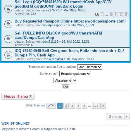
Sell Legit (ICQ:748441620) WU transfer/Cash App/CCV
good/ATM card/DUMP pin/Bank Login
Letzter Beitrag von
ace7979
«
17. Mai 2022, 08:01
Antworten:
222
1
…
20
21
22
23
Buy Registered Passport Online https: //worldpassporte.com/
Letzter Beitrag von
worldpassport
«
16. Mai 2022, 15:59
Sell FULLZ INFO DL/CCV good/WU transfer/ATM
card/Dumps/CashApp
Letzter Beitrag von
dom911119
«
16. Mai 2022, 12:31
Antworten:
4
ICQ:761614540 Sell Cvv good fresh, Fullz info ssn dob + DL/
Dumps Pin, Cash App
Letzter Beitrag von
Redseller9494
«
16. Mai 2022, 12:17
Themen der letzten Zeit anzeigen:
Sortiere nach
Neues Thema
2549 Themen
1
2
3
4
5
…
102
Gehe zu
WER IST ONLINE?
Mitglieder in diesem Forum: 0 Mitglieder und 0 Gäste