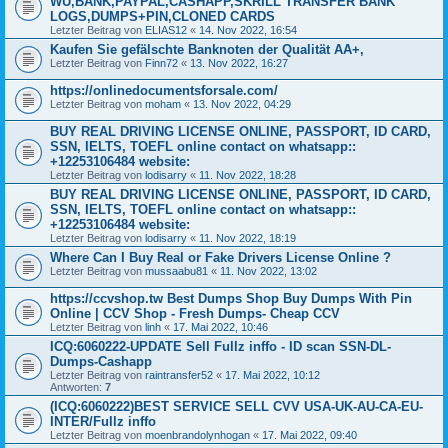
WU,BANK,PAYPAL,CASHAPP,SKRILL TRANSFER BANK
LOGS,DUMPS+PIN,CLONED CARDS
Letzter Beitrag von
ELIAS12
«
14. Nov 2022, 16:54
Kaufen Sie gefälschte Banknoten der Qualität AA+,
Letzter Beitrag von
Finn72
«
13. Nov 2022, 16:27
https://onlinedocumentsforsale.com/
Letzter Beitrag von
moham
«
13. Nov 2022, 04:29
BUY REAL DRIVING LICENSE ONLINE, PASSPORT, ID CARD,
SSN, IELTS, TOEFL online contact on whatsapp::
+12253106484 website:
Letzter Beitrag von
lodisarry
«
11. Nov 2022, 18:28
BUY REAL DRIVING LICENSE ONLINE, PASSPORT, ID CARD,
SSN, IELTS, TOEFL online contact on whatsapp::
+12253106484 website:
Letzter Beitrag von
lodisarry
«
11. Nov 2022, 18:19
Where Can I Buy Real or Fake Drivers License Online ?
Letzter Beitrag von
mussaabu81
«
11. Nov 2022, 13:02
https://ccvshop.tw Best Dumps Shop Buy Dumps With Pin
Online | CCV Shop - Fresh Dumps- Cheap CCV
Letzter Beitrag von
linh
«
17. Mai 2022, 10:46
ICQ:6060222-UPDATE Sell Fullz inffo - ID scan SSN-DL-
Dumps-Cashapp
Letzter Beitrag von
raintransfer52
«
17. Mai 2022, 10:12
Antworten:
7
(ICQ:6060222)BEST SERVICE SELL CVV USA-UK-AU-CA-EU-
INTER/Fullz inffo
Letzter Beitrag von
moenbrandolynhogan
«
17. Mai 2022, 09:40