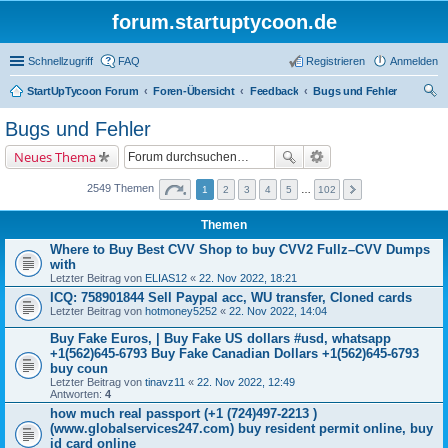
forum.startuptycoon.de
Schnellzugriff
FAQ
Registrieren
Anmelden
StartUpTycoon Forum
Foren-Übersicht
Feedback
Bugs und Fehler
uc
Bugs und Fehler
he
Neues Thema
2549 Themen
1
2
3
4
5
…
102
Themen
Where to Buy Best CVV Shop to buy CVV2 Fullz–CVV Dumps
with
Letzter Beitrag von
ELIAS12
«
22. Nov 2022, 18:21
ICQ: 758901844 Sell Paypal acc, WU transfer, Cloned cards
Letzter Beitrag von
hotmoney5252
«
22. Nov 2022, 14:04
Buy Fake Euros, | Buy Fake US dollars #usd, whatsapp
+1(562)645-6793 Buy Fake Canadian Dollars +1(562)645-6793
buy coun
Letzter Beitrag von
tinavz11
«
22. Nov 2022, 12:49
Antworten:
4
how much real passport (+1 (724)497-2213 )
(www.globalservices247.com) buy resident permit online, buy
id card online