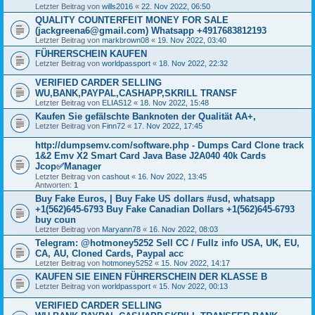
Letzter Beitrag von
wills2016
«
22. Nov 2022, 06:50
QUALITY COUNTERFEIT MONEY FOR SALE
(jackgreena6@gmail.com) Whatsapp +4917683812193
Letzter Beitrag von
markbrown08
«
19. Nov 2022, 03:40
FÜHRERSCHEIN KAUFEN
Letzter Beitrag von
worldpassport
«
18. Nov 2022, 22:32
VERIFIED CARDER SELLING
WU,BANK,PAYPAL,CASHAPP,SKRILL TRANSF
Letzter Beitrag von
ELIAS12
«
18. Nov 2022, 15:48
Kaufen Sie gefälschte Banknoten der Qualität AA+,
Letzter Beitrag von
Finn72
«
17. Nov 2022, 17:45
http://dumpsemv.com/software.php - Dumps Card Clone track
1&2 Emv X2 Smart Card Java Base J2A040 40k Cards
Jcop✅Manager
Letzter Beitrag von
cashout
«
16. Nov 2022, 13:45
Antworten:
1
Buy Fake Euros, | Buy Fake US dollars #usd, whatsapp
+1(562)645-6793 Buy Fake Canadian Dollars +1(562)645-6793
buy coun
Letzter Beitrag von
Maryann78
«
16. Nov 2022, 08:03
Telegram: @hotmoney5252 Sell CC / Fullz info USA, UK, EU,
CA, AU, Cloned Cards, Paypal acc
Letzter Beitrag von
hotmoney5252
«
15. Nov 2022, 14:17
KAUFEN SIE EINEN FÜHRERSCHEIN DER KLASSE B
Letzter Beitrag von
worldpassport
«
15. Nov 2022, 00:13
VERIFIED CARDER SELLING