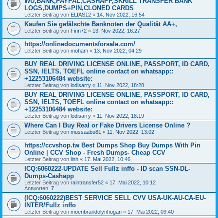
WU,BANK,PAYPAL,CASHAPP,SKRILL TRANSFER BANK
LOGS,DUMPS+PIN,CLONED CARDS
Letzter Beitrag von
ELIAS12
«
14. Nov 2022, 16:54
Kaufen Sie gefälschte Banknoten der Qualität AA+,
Letzter Beitrag von
Finn72
«
13. Nov 2022, 16:27
https://onlinedocumentsforsale.com/
Letzter Beitrag von
moham
«
13. Nov 2022, 04:29
BUY REAL DRIVING LICENSE ONLINE, PASSPORT, ID CARD,
SSN, IELTS, TOEFL online contact on whatsapp::
+12253106484 website:
Letzter Beitrag von
lodisarry
«
11. Nov 2022, 18:28
BUY REAL DRIVING LICENSE ONLINE, PASSPORT, ID CARD,
SSN, IELTS, TOEFL online contact on whatsapp::
+12253106484 website:
Letzter Beitrag von
lodisarry
«
11. Nov 2022, 18:19
Where Can I Buy Real or Fake Drivers License Online ?
Letzter Beitrag von
mussaabu81
«
11. Nov 2022, 13:02
https://ccvshop.tw Best Dumps Shop Buy Dumps With Pin
Online | CCV Shop - Fresh Dumps- Cheap CCV
Letzter Beitrag von
linh
«
17. Mai 2022, 10:46
ICQ:6060222-UPDATE Sell Fullz inffo - ID scan SSN-DL-
Dumps-Cashapp
Letzter Beitrag von
raintransfer52
«
17. Mai 2022, 10:12
Antworten:
7
(ICQ:6060222)BEST SERVICE SELL CVV USA-UK-AU-CA-EU-
INTER/Fullz inffo
Letzter Beitrag von
moenbrandolynhogan
«
17. Mai 2022, 09:40