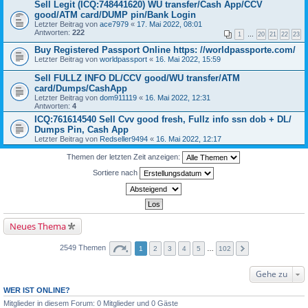
Sell Legit (ICQ:748441620) WU transfer/Cash App/CCV
good/ATM card/DUMP pin/Bank Login
Letzter Beitrag von
ace7979
«
17. Mai 2022, 08:01
Antworten:
222
1
…
20
21
22
23
Buy Registered Passport Online https: //worldpassporte.com/
Letzter Beitrag von
worldpassport
«
16. Mai 2022, 15:59
Sell FULLZ INFO DL/CCV good/WU transfer/ATM
card/Dumps/CashApp
Letzter Beitrag von
dom911119
«
16. Mai 2022, 12:31
Antworten:
4
ICQ:761614540 Sell Cvv good fresh, Fullz info ssn dob + DL/
Dumps Pin, Cash App
Letzter Beitrag von
Redseller9494
«
16. Mai 2022, 12:17
Themen der letzten Zeit anzeigen:
Sortiere nach
Neues Thema
2549 Themen
1
2
3
4
5
…
102
Gehe zu
WER IST ONLINE?
Mitglieder in diesem Forum: 0 Mitglieder und 0 Gäste