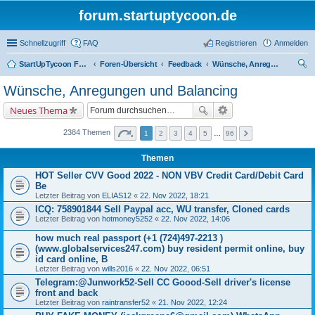
forum.startuptycoon.de
Schnellzugriff
FAQ
Registrieren
Anmelden
StartUpTycoon Forum
Foren-Übersicht
Feedback
Wünsche, Anregungen und Balancing
uc
Wünsche, Anregungen und Balancing
he
Neues Thema
2384 Themen
1
2
3
4
5
…
96
Themen
HOT Seller CVV Good 2022 - NON VBV Credit Card/Debit Card
Be
Letzter Beitrag von
ELIAS12
«
22. Nov 2022, 18:21
ICQ: 758901844 Sell Paypal acc, WU transfer, Cloned cards
Letzter Beitrag von
hotmoney5252
«
22. Nov 2022, 14:06
how much real passport (+1 (724)497-2213 )
(www.globalservices247.com) buy resident permit online, buy
id card online, B
Letzter Beitrag von
wills2016
«
22. Nov 2022, 06:51
Telegram:@Junwork52-Sell CC Goood-Sell driver's license
front and back
Letzter Beitrag von
raintransfer52
«
21. Nov 2022, 12:24