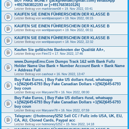
BUY FAKE MONEY (jackgreena6@gmail.com) WhatsApp
+4917683812193 or [+4917683810126]
Letzter Beitrag von
markbrown08
«
19. Nov 2022, 03:41
KAUFEN SIE EINEN FÜHRERSCHEIN DER KLASSE B
Letzter Beitrag von
worldpassport
«
19. Nov 2022, 00:15
KAUFEN SIE EINEN FÜHRERSCHEIN DER KLASSE B
Letzter Beitrag von
worldpassport
«
19. Nov 2022, 00:11
KAUFEN SIE EINEN FÜHRERSCHEIN DER KLASSE B
Letzter Beitrag von
worldpassport
«
18. Nov 2022, 22:32
Kaufen Sie gefälschte Banknoten der Qualität AA+,
Letzter Beitrag von
Finn72
«
17. Nov 2022, 17:46
www.DumpsEmv.Com Dumps Track 1&2 with Bank Fullz
Holder Name Use Bank + Number Account Bank + Bank Name
+ Address Full
Letzter Beitrag von
cashout
«
16. Nov 2022, 13:47
Buy Fake Euros, | Buy Fake US dollars #usd, whatsapp
+1(562)645-6793 Buy Fake Canadian Dollars +1(562)645-6793
buy coun
Letzter Beitrag von
Maryann78
«
16. Nov 2022, 08:00
Buy Fake Euros, | Buy Fake US dollars #usd, whatsapp
+1(562)645-6793 Buy Fake Canadian Dollars +1(562)645-6793
buy coun
Letzter Beitrag von
Maryann78
«
16. Nov 2022, 07:59
Telegram: @hotmoney5252 Sell CC / Fullz info USA, UK, EU,
CA, AU, Cloned Cards, Paypal acc
Letzter Beitrag von
hotmoney5252
«
15. Nov 2022, 14:18