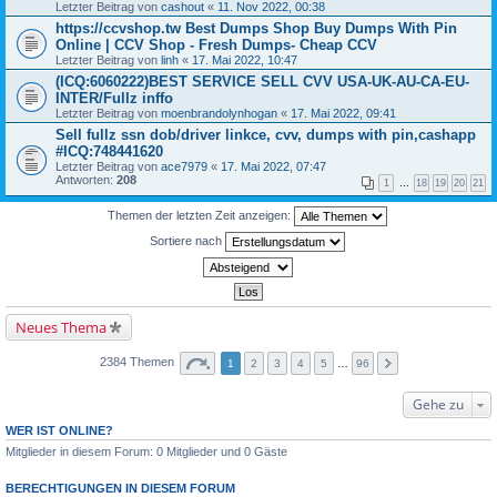
Letzter Beitrag von
cashout
«
11. Nov 2022, 00:38
https://ccvshop.tw Best Dumps Shop Buy Dumps With Pin
Online | CCV Shop - Fresh Dumps- Cheap CCV
Letzter Beitrag von
linh
«
17. Mai 2022, 10:47
(ICQ:6060222)BEST SERVICE SELL CVV USA-UK-AU-CA-EU-
INTER/Fullz inffo
Letzter Beitrag von
moenbrandolynhogan
«
17. Mai 2022, 09:41
Sell fullz ssn dob/driver linkce, cvv, dumps with pin,cashapp
#ICQ:748441620
Letzter Beitrag von
ace7979
«
17. Mai 2022, 07:47
Antworten:
208
1
…
18
19
20
21
Themen der letzten Zeit anzeigen:
Sortiere nach
Neues Thema
2384 Themen
1
2
3
4
5
…
96
Gehe zu
WER IST ONLINE?
Mitglieder in diesem Forum: 0 Mitglieder und 0 Gäste
BERECHTIGUNGEN IN DIESEM FORUM