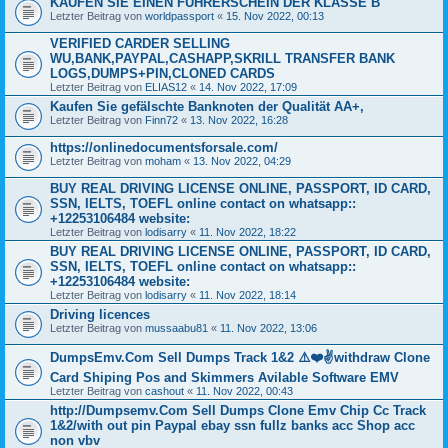
KAUFEN SIE EINEN FÜHRERSCHEIN DER KLASSE B
Letzter Beitrag von
worldpassport
«
15. Nov 2022, 00:13
VERIFIED CARDER SELLING
WU,BANK,PAYPAL,CASHAPP,SKRILL TRANSFER BANK
LOGS,DUMPS+PIN,CLONED CARDS
Letzter Beitrag von
ELIAS12
«
14. Nov 2022, 17:09
Kaufen Sie gefälschte Banknoten der Qualität AA+,
Letzter Beitrag von
Finn72
«
13. Nov 2022, 16:28
https://onlinedocumentsforsale.com/
Letzter Beitrag von
moham
«
13. Nov 2022, 04:29
BUY REAL DRIVING LICENSE ONLINE, PASSPORT, ID CARD,
SSN, IELTS, TOEFL online contact on whatsapp::
+12253106484 website:
Letzter Beitrag von
lodisarry
«
11. Nov 2022, 18:22
BUY REAL DRIVING LICENSE ONLINE, PASSPORT, ID CARD,
SSN, IELTS, TOEFL online contact on whatsapp::
+12253106484 website:
Letzter Beitrag von
lodisarry
«
11. Nov 2022, 18:14
Driving licences
Letzter Beitrag von
mussaabu81
«
11. Nov 2022, 13:06
DumpsEmv.Com Sell Dumps Track 1&2 ⚠️❤️✌withdraw Clone
Card Shiping Pos and Skimmers Avilable Software EMV
Letzter Beitrag von
cashout
«
11. Nov 2022, 00:43
http://Dumpsemv.Com Sell Dumps Clone Emv Chip Cc Track
1&2/with out pin Paypal ebay ssn fullz banks acc Shop acc
non vbv