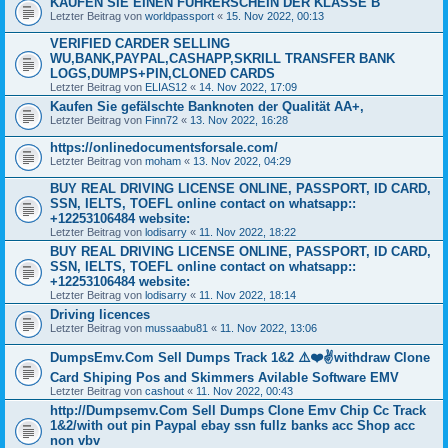
KAUFEN SIE EINEN FÜHRERSCHEIN DER KLASSE B
Letzter Beitrag von
worldpassport
«
15. Nov 2022, 00:13
VERIFIED CARDER SELLING
WU,BANK,PAYPAL,CASHAPP,SKRILL TRANSFER BANK
LOGS,DUMPS+PIN,CLONED CARDS
Letzter Beitrag von
ELIAS12
«
14. Nov 2022, 17:09
Kaufen Sie gefälschte Banknoten der Qualität AA+,
Letzter Beitrag von
Finn72
«
13. Nov 2022, 16:28
https://onlinedocumentsforsale.com/
Letzter Beitrag von
moham
«
13. Nov 2022, 04:29
BUY REAL DRIVING LICENSE ONLINE, PASSPORT, ID CARD,
SSN, IELTS, TOEFL online contact on whatsapp::
+12253106484 website:
Letzter Beitrag von
lodisarry
«
11. Nov 2022, 18:22
BUY REAL DRIVING LICENSE ONLINE, PASSPORT, ID CARD,
SSN, IELTS, TOEFL online contact on whatsapp::
+12253106484 website:
Letzter Beitrag von
lodisarry
«
11. Nov 2022, 18:14
Driving licences
Letzter Beitrag von
mussaabu81
«
11. Nov 2022, 13:06
DumpsEmv.Com Sell Dumps Track 1&2 ⚠️❤️✌withdraw Clone
Card Shiping Pos and Skimmers Avilable Software EMV
Letzter Beitrag von
cashout
«
11. Nov 2022, 00:43
http://Dumpsemv.Com Sell Dumps Clone Emv Chip Cc Track
1&2/with out pin Paypal ebay ssn fullz banks acc Shop acc
non vbv