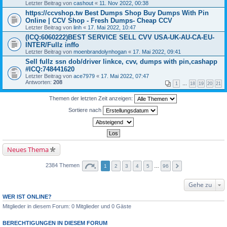
Letzter Beitrag von
cashout
«
11. Nov 2022, 00:38
https://ccvshop.tw Best Dumps Shop Buy Dumps With Pin
Online | CCV Shop - Fresh Dumps- Cheap CCV
Letzter Beitrag von
linh
«
17. Mai 2022, 10:47
(ICQ:6060222)BEST SERVICE SELL CVV USA-UK-AU-CA-EU-
INTER/Fullz inffo
Letzter Beitrag von
moenbrandolynhogan
«
17. Mai 2022, 09:41
Sell fullz ssn dob/driver linkce, cvv, dumps with pin,cashapp
#ICQ:748441620
Letzter Beitrag von
ace7979
«
17. Mai 2022, 07:47
Antworten:
208
1
…
18
19
20
21
Themen der letzten Zeit anzeigen:
Sortiere nach
Neues Thema
2384 Themen
1
2
3
4
5
…
96
Gehe zu
WER IST ONLINE?
Mitglieder in diesem Forum: 0 Mitglieder und 0 Gäste
BERECHTIGUNGEN IN DIESEM FORUM