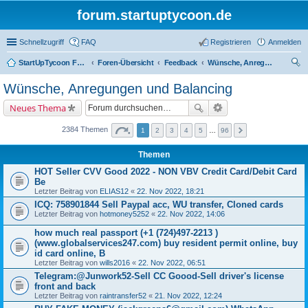
forum.startuptycoon.de
Schnellzugriff
FAQ
Registrieren
Anmelden
StartUpTycoon Forum
Foren-Übersicht
Feedback
Wünsche, Anregungen und Balancing
uc
Wünsche, Anregungen und Balancing
he
Neues Thema
2384 Themen
1
2
3
4
5
…
96
Themen
HOT Seller CVV Good 2022 - NON VBV Credit Card/Debit Card
Be
Letzter Beitrag von
ELIAS12
«
22. Nov 2022, 18:21
ICQ: 758901844 Sell Paypal acc, WU transfer, Cloned cards
Letzter Beitrag von
hotmoney5252
«
22. Nov 2022, 14:06
how much real passport (+1 (724)497-2213 )
(www.globalservices247.com) buy resident permit online, buy
id card online, B
Letzter Beitrag von
wills2016
«
22. Nov 2022, 06:51
Telegram:@Junwork52-Sell CC Goood-Sell driver's license
front and back
Letzter Beitrag von
raintransfer52
«
21. Nov 2022, 12:24