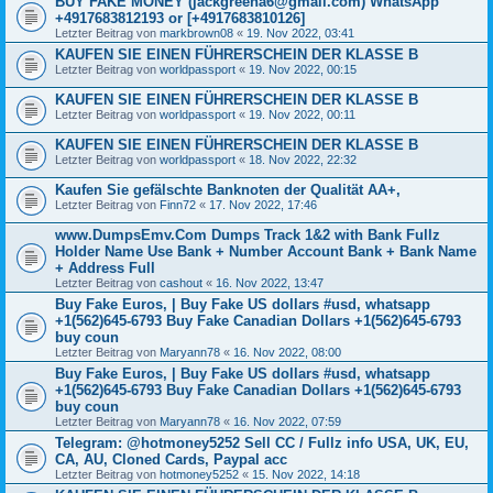
BUY FAKE MONEY (jackgreena6@gmail.com) WhatsApp
+4917683812193 or [+4917683810126]
Letzter Beitrag von
markbrown08
«
19. Nov 2022, 03:41
KAUFEN SIE EINEN FÜHRERSCHEIN DER KLASSE B
Letzter Beitrag von
worldpassport
«
19. Nov 2022, 00:15
KAUFEN SIE EINEN FÜHRERSCHEIN DER KLASSE B
Letzter Beitrag von
worldpassport
«
19. Nov 2022, 00:11
KAUFEN SIE EINEN FÜHRERSCHEIN DER KLASSE B
Letzter Beitrag von
worldpassport
«
18. Nov 2022, 22:32
Kaufen Sie gefälschte Banknoten der Qualität AA+,
Letzter Beitrag von
Finn72
«
17. Nov 2022, 17:46
www.DumpsEmv.Com Dumps Track 1&2 with Bank Fullz
Holder Name Use Bank + Number Account Bank + Bank Name
+ Address Full
Letzter Beitrag von
cashout
«
16. Nov 2022, 13:47
Buy Fake Euros, | Buy Fake US dollars #usd, whatsapp
+1(562)645-6793 Buy Fake Canadian Dollars +1(562)645-6793
buy coun
Letzter Beitrag von
Maryann78
«
16. Nov 2022, 08:00
Buy Fake Euros, | Buy Fake US dollars #usd, whatsapp
+1(562)645-6793 Buy Fake Canadian Dollars +1(562)645-6793
buy coun
Letzter Beitrag von
Maryann78
«
16. Nov 2022, 07:59
Telegram: @hotmoney5252 Sell CC / Fullz info USA, UK, EU,
CA, AU, Cloned Cards, Paypal acc
Letzter Beitrag von
hotmoney5252
«
15. Nov 2022, 14:18