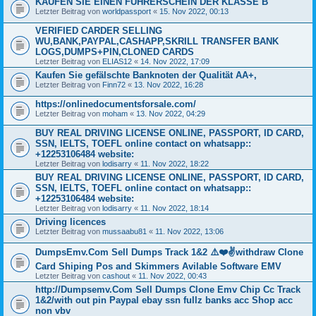
KAUFEN SIE EINEN FÜHRERSCHEIN DER KLASSE B
Letzter Beitrag von
worldpassport
«
15. Nov 2022, 00:13
VERIFIED CARDER SELLING
WU,BANK,PAYPAL,CASHAPP,SKRILL TRANSFER BANK
LOGS,DUMPS+PIN,CLONED CARDS
Letzter Beitrag von
ELIAS12
«
14. Nov 2022, 17:09
Kaufen Sie gefälschte Banknoten der Qualität AA+,
Letzter Beitrag von
Finn72
«
13. Nov 2022, 16:28
https://onlinedocumentsforsale.com/
Letzter Beitrag von
moham
«
13. Nov 2022, 04:29
BUY REAL DRIVING LICENSE ONLINE, PASSPORT, ID CARD,
SSN, IELTS, TOEFL online contact on whatsapp::
+12253106484 website:
Letzter Beitrag von
lodisarry
«
11. Nov 2022, 18:22
BUY REAL DRIVING LICENSE ONLINE, PASSPORT, ID CARD,
SSN, IELTS, TOEFL online contact on whatsapp::
+12253106484 website:
Letzter Beitrag von
lodisarry
«
11. Nov 2022, 18:14
Driving licences
Letzter Beitrag von
mussaabu81
«
11. Nov 2022, 13:06
DumpsEmv.Com Sell Dumps Track 1&2 ⚠️❤️✌withdraw Clone
Card Shiping Pos and Skimmers Avilable Software EMV
Letzter Beitrag von
cashout
«
11. Nov 2022, 00:43
http://Dumpsemv.Com Sell Dumps Clone Emv Chip Cc Track
1&2/with out pin Paypal ebay ssn fullz banks acc Shop acc
non vbv