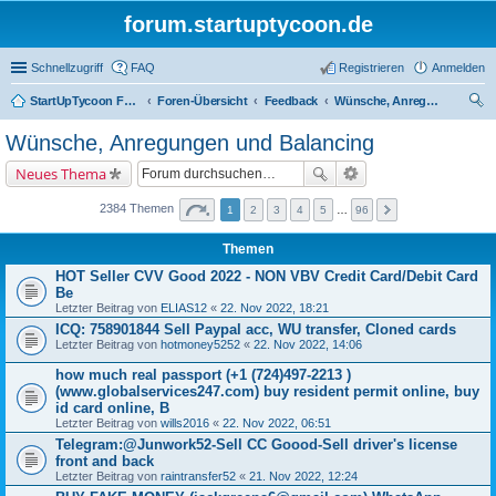
forum.startuptycoon.de
Schnellzugriff
FAQ
Registrieren
Anmelden
StartUpTycoon Forum
Foren-Übersicht
Feedback
Wünsche, Anregungen und Balancing
uc
Wünsche, Anregungen und Balancing
he
Neues Thema
2384 Themen
1
2
3
4
5
…
96
Themen
HOT Seller CVV Good 2022 - NON VBV Credit Card/Debit Card
Be
Letzter Beitrag von
ELIAS12
«
22. Nov 2022, 18:21
ICQ: 758901844 Sell Paypal acc, WU transfer, Cloned cards
Letzter Beitrag von
hotmoney5252
«
22. Nov 2022, 14:06
how much real passport (+1 (724)497-2213 )
(www.globalservices247.com) buy resident permit online, buy
id card online, B
Letzter Beitrag von
wills2016
«
22. Nov 2022, 06:51
Telegram:@Junwork52-Sell CC Goood-Sell driver's license
front and back
Letzter Beitrag von
raintransfer52
«
21. Nov 2022, 12:24