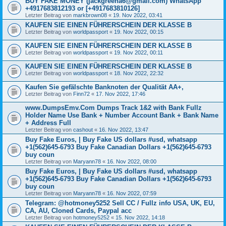
BUY FAKE MONEY (jackgreena6@gmail.com) WhatsApp
+4917683812193 or [+4917683810126]
Letzter Beitrag von
markbrown08
«
19. Nov 2022, 03:41
KAUFEN SIE EINEN FÜHRERSCHEIN DER KLASSE B
Letzter Beitrag von
worldpassport
«
19. Nov 2022, 00:15
KAUFEN SIE EINEN FÜHRERSCHEIN DER KLASSE B
Letzter Beitrag von
worldpassport
«
19. Nov 2022, 00:11
KAUFEN SIE EINEN FÜHRERSCHEIN DER KLASSE B
Letzter Beitrag von
worldpassport
«
18. Nov 2022, 22:32
Kaufen Sie gefälschte Banknoten der Qualität AA+,
Letzter Beitrag von
Finn72
«
17. Nov 2022, 17:46
www.DumpsEmv.Com Dumps Track 1&2 with Bank Fullz
Holder Name Use Bank + Number Account Bank + Bank Name
+ Address Full
Letzter Beitrag von
cashout
«
16. Nov 2022, 13:47
Buy Fake Euros, | Buy Fake US dollars #usd, whatsapp
+1(562)645-6793 Buy Fake Canadian Dollars +1(562)645-6793
buy coun
Letzter Beitrag von
Maryann78
«
16. Nov 2022, 08:00
Buy Fake Euros, | Buy Fake US dollars #usd, whatsapp
+1(562)645-6793 Buy Fake Canadian Dollars +1(562)645-6793
buy coun
Letzter Beitrag von
Maryann78
«
16. Nov 2022, 07:59
Telegram: @hotmoney5252 Sell CC / Fullz info USA, UK, EU,
CA, AU, Cloned Cards, Paypal acc
Letzter Beitrag von
hotmoney5252
«
15. Nov 2022, 14:18