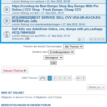
Letzter Beitrag von
cashout
«
11. Nov 2022, 00:38
https://ccvshop.tw Best Dumps Shop Buy Dumps With Pin
Online | CCV Shop - Fresh Dumps- Cheap CCV
Letzter Beitrag von
linh
«
17. Mai 2022, 10:47
(ICQ:6060222)BEST SERVICE SELL CVV USA-UK-AU-CA-EU-
INTER/Fullz inffo
Letzter Beitrag von
moenbrandolynhogan
«
17. Mai 2022, 09:41
Sell fullz ssn dob/driver linkce, cvv, dumps with pin,cashapp
#ICQ:748441620
Letzter Beitrag von
ace7979
«
17. Mai 2022, 07:47
Antworten:
208
1
…
18
19
20
21
Themen der letzten Zeit anzeigen:
Sortiere nach
Neues Thema
2384 Themen
1
2
3
4
5
…
96
Gehe zu
WER IST ONLINE?
Mitglieder in diesem Forum: 0 Mitglieder und 0 Gäste
BERECHTIGUNGEN IN DIESEM FORUM