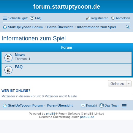
forum.startuptycoon.de
Schnellzugriff
FAQ
Registrieren
Anmelden
StartUpTycoon Forum
Foren-Übersicht
Informationen zum Spiel
uc
Informationen zum Spiel
he
Forum
News
Themen:
1
FAQ
Gehe zu
WER IST ONLINE?
Mitglieder in diesem Forum: 0 Mitglieder und 0 Gäste
StartUpTycoon Forum
Foren-Übersicht
Kontakt
Das Team
Powered by
phpBB
® Forum Software © phpBB Limited
Deutsche Übersetzung durch
phpBB.de