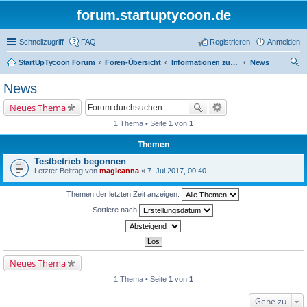
forum.startuptycoon.de
Schnellzugriff
FAQ
Registrieren
Anmelden
StartUpTycoon Forum
Foren-Übersicht
Informationen zum Spiel
News
uc
News
he
Neues Thema
1 Thema • Seite
1
von
1
Themen
Testbetrieb begonnen
Letzter Beitrag von
magicanna
«
7. Jul 2017, 00:40
Themen der letzten Zeit anzeigen:
Sortiere nach
Neues Thema
1 Thema • Seite
1
von
1
Gehe zu