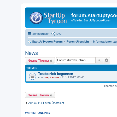
forum.startuptyco
offizielles StarUpTycoon-Forum
Schnellzugriff
FAQ
StartUpTycoon Forum
Foren-Übersicht
Informationen zu
News
Neues Thema
THEMEN
Testbetrieb begonnen
von
magicanna
» 7. Jul 2017, 00:40
Themen der
Neues Thema
Zurück zur Foren-Übersicht
WER IST ONLINE?