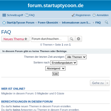
forum.startuptycoon.de
Schnellzugriff
FAQ
Registrieren
Anmelden
StartUpTycoon Forum
Foren-Übersicht
Informationen zum Spiel
FAQ
uc
FAQ
he
Neues Thema
0 Themen • Seite
1
von
1
In diesem Forum gibt es keine Themen oder Beiträge.
Themen der letzten Zeit anzeigen:
Sortiere nach
Gehe zu
WER IST ONLINE?
Mitglieder in diesem Forum: 0 Mitglieder und 0 Gäste
BERECHTIGUNGEN IN DIESEM FORUM
Du darfst
keine
neuen Themen in diesem Forum erstellen.
Du darfst
keine
Antworten zu Themen in diesem Forum erstellen.